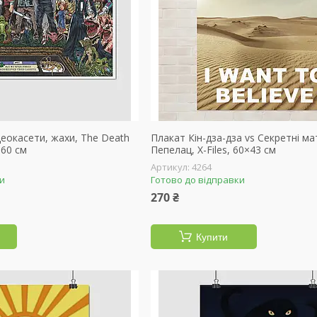
еокасети, жахи, The Death
Плакат Кін-дза-дза vs Секретні ма
×60 см
Пепелац, X-Files, 60×43 см
4264
ки
Готово до відправки
270 ₴
Купити