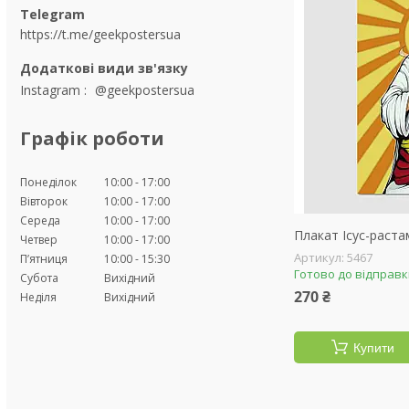
https://t.me/geekpostersua
Instagram
@geekpostersua
Графік роботи
Понеділок
10:00
17:00
Вівторок
10:00
17:00
Середа
10:00
17:00
Плакат Ісус-раста
Четвер
10:00
17:00
5467
Пʼятниця
10:00
15:30
Готово до відправ
Субота
Вихідний
270 ₴
Неділя
Вихідний
Купити