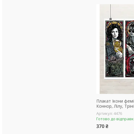
Плакат Ікони фемін
Коннор, Лілу, Трін
4476
Готово до відправ
370 ₴