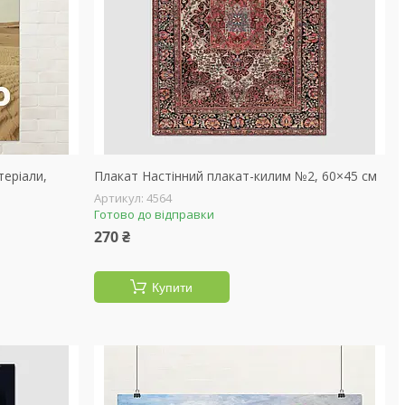
теріали,
Плакат Настінний плакат-килим №2, 60×45 см
4564
Готово до відправки
270 ₴
Купити