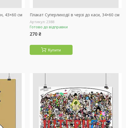
н, 43×60 см
Плакат Суперлиходії в черзі до каси, 34×60 см
2388
Готово до відправки
270 ₴
Купити