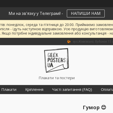
Ми на зв'язку у Телеграмі! -
НАПИШИ НАМ
тів: понеділок, середа та п'ятниця до 20:00. Приймаємо замовленн
опісля - їдуть наступною відправкою. Усю продукцію виготовляєм
. Якщо потрібне індивідуальне замовлення або консультанція - н
вул.Жовківська, будинок 15 о
Плакати та постери
Плакати
Кріплення
Часті запитання (FAQ)
Оплат
Гумор 😊