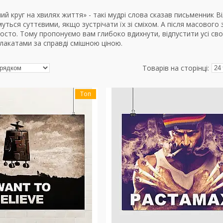
ний круг на хвилях життя» - такі мудрі слова сказав письменник 
уться суттєвими, якщо зустрічати їх зі сміхом. А після масового
росто. Тому пропонуємо вам глибоко вдихнути, відпустити усі с
лакатами за справді смішною ціною.
Топ