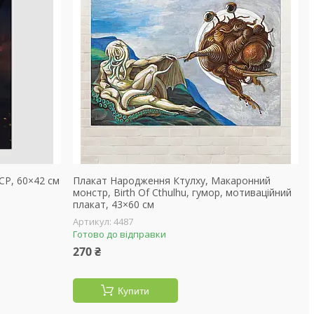
CP, 60×42 см
Плакат Народження Ктулху, Макаронний
монстр, Birth Of Cthulhu, гумор, мотиваційний
плакат, 43×60 см
4487
Готово до відправки
270 ₴
Купити