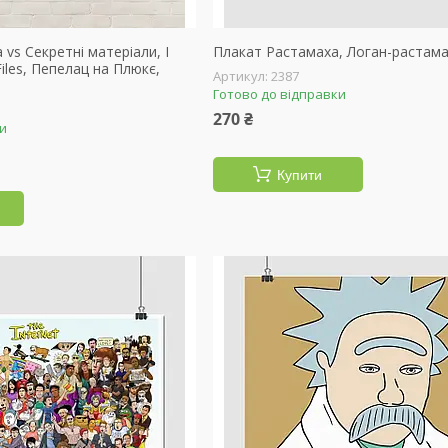
 vs Секретні матеріали, I
Плакат Растамаха, Логан-растама
-Files, Пепелац на Плюкє,
2387
Готово до відправки
270 ₴
ки
Купити