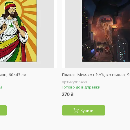
ман, 60×43 см
Плакат Мем-кот ЪУЪ, котзилла, S
5468
ки
Готово до відправки
270 ₴
Купити