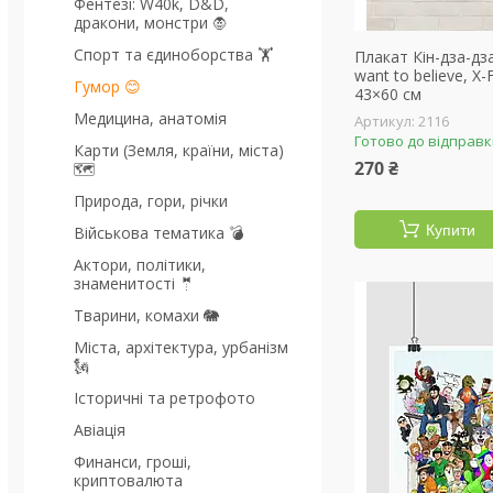
Фентезі: W40k, D&D,
дракони, монстри 🧛
Спорт та єдиноборства 🏋
Плакат Кін-дза-дза
want to believe, X
Гумор 😊
43×60 см
Медицина, анатомія
2116
Готово до відправ
Карти (Земля, країни, міста)
270 ₴
🗺
Природа, гори, річки
Купити
Військова тематика 💣
Актори, політики,
знаменитості 🤵
Тварини, комахи 🐘
Міста, архітектура, урбанізм
🗽
Історичні та ретрофото
Авіація
Финанси, гроші,
криптовалюта