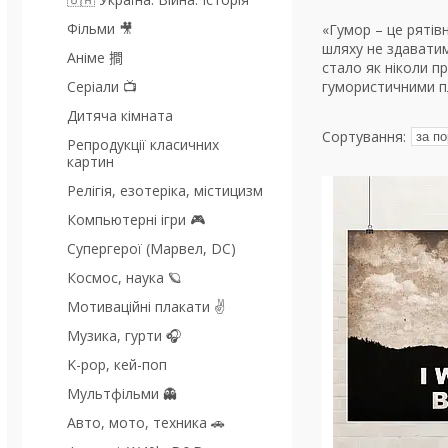
Фільми 🎥
«Гумор – це рятів
шляху не здаватим
Аніме 𢵧
стало як ніколи п
Серіали 📺
гумористичними п
Дитяча кімната
Репродукції класичних
картин
Релігія, езотеріка, містицизм
Компьютерні ігри 🎮
Супергерої (Марвел, DC)
Космос, наука 🪐
Мотиваційні плакати ✌
Музика, гурти 🎧
K-pop, кей-поп
Мультфільми 👻
Авто, мото, техника 🚗