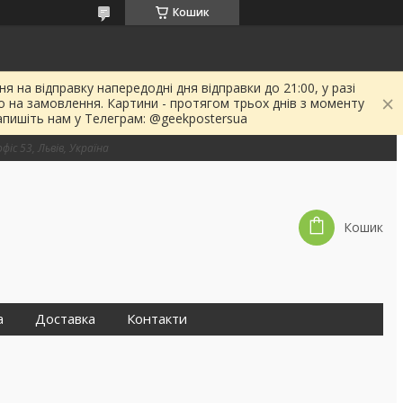
Кошик
я на відправку напередодні дня відправки до 21:00, у разі
о на замовлення. Картини - протягом трьох днів з моменту
апишіть нам у Телеграм: @geekpostersua
фіс 53, Львів, Україна
Кошик
а
Доставка
Контакти