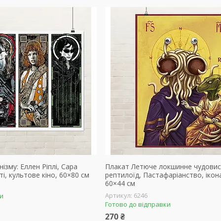
ізму: Еллен Ріплі, Сара
Плакат Летюче локшинне чудовис
іті, культове кіно, 60×80 см
рептилоїд, Пастафаріанство, ікона
60×44 см
6246
ки
Готово до відправки
270 ₴