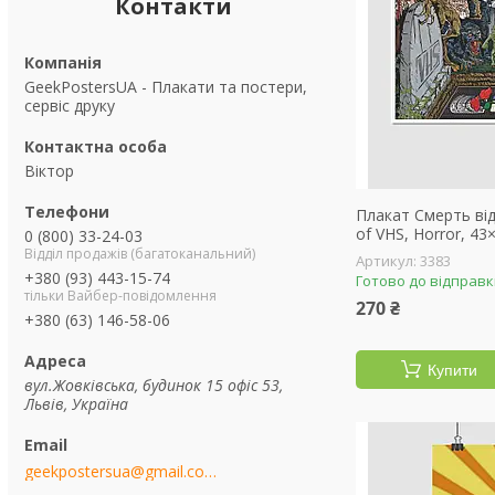
Контакти
GeekPostersUA - Плакати та постери,
сервіс друку
Віктор
Плакат Смерть від
of VHS, Horror, 43
0 (800) 33-24-03
Відділ продажів (багатоканальний)
3383
+380 (93) 443-15-74
Готово до відправ
тільки Вайбер-повідомлення
270 ₴
+380 (63) 146-58-06
Купити
вул.Жовківська, будинок 15 офіс 53,
Львів, Україна
geekpostersua@gmail.com