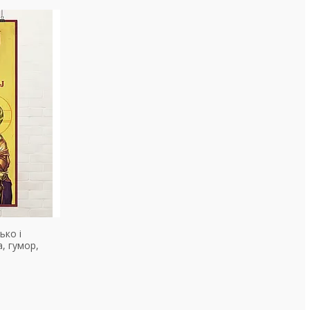
ько і
, гумор,