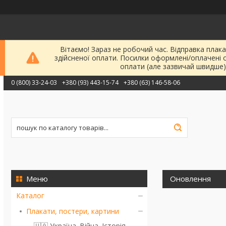
Вітаємо! Зараз не робочий час. Відправка плака
здійсненої оплати. Посилки оформлені/оплачені 
оплати (але зазвичай швидше)
0 (800) 33-24-03
+380 (93) 443-15-74
+380 (63) 146-58-06
Оновлення
Каталог
Плакати, постери, картини
🇺🇦 Україна. Війна. Історія