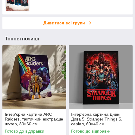
Авто, мото, техника 🚗
Фентезі: W40k, D&D, дракони, монстри 🧛
Спорт та єдиноборства 🏋
Дивитися всі групи
Гумор 😊
Медицина, анатомія
Топові позиції
Карти (Земля, країни, міста) 🗺
Природа, гори, річки
Військова тематика 💣
Актори, політики, знаменитості 🤵
Тварини, комахи 🐘
Міста, архітектура, урбанізм 🗽
Історичні та ретрофото
Авіація
Інтер'єрна картина ARC
Інтер'єрна картина Дивні
Финанси, гроші, криптовалюта
Raiders, тактичний екстракшн
Дива 5, Stranger Things 5,
шутер, 80×60 см
серіал, 60×40 см
Еротика 💋
Готово до відправки
Готово до відправки