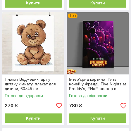
Купити
Купити
Топ
Плакат Ведмедик, арт у
Інтер'єрна картина П'ять
дитячу кімнату, плакат для
ночей у Фредді, Five Nights at
дитини, 60×45 см
Freddy's, FNaF, постер в
кімнату підлітка, 60×40 см
Готово до відправки
Готово до відправки
270
780
₴
₴
Купити
Купити