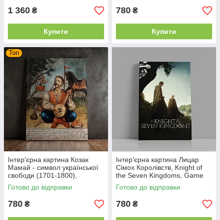
1 360
780
₴
₴
Купити
Купити
Топ
Інтер'єрна картина Козак
Інтер'єрна картина Лицар
Мамай - символ української
Сімох Королівств, Knight of
свободи (1701-1800),
the Seven Kingdoms, Game
Україна, істория, 60×45 см
Of Thrones, GOT, серіал,
Готово до відправки
Готово до відправки
60×40 см
780
780
₴
₴