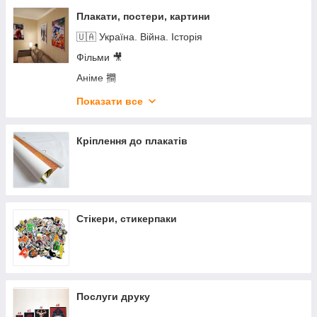
Плакати, постери, картини
🇺🇦 Україна. Війна. Історія
Фільми 🎥
Аніме 𢵧
Серіали 📺
Показати все
Дитяча кімната
Репродукції класичних картин
Кріплення до плакатів
Релігія, езотеріка, містицизм
Компьютерні ігри 🎮
Супергерої (Марвел, DC)
Стікери, стикерпаки
Космос, наука 🪐
Мотиваційні плакати ✌
Музика, гурти 🎧
K-pop, кей-поп
Послуги друку
Мультфільми 👻