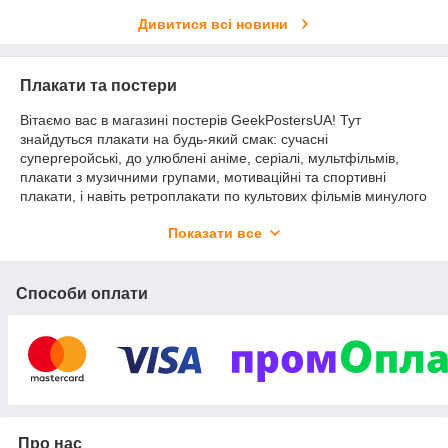
Дивитися всі новини
Плакати та постери
Вітаємо вас в магазині постерів GeekPostersUA! Тут
знайдуться плакати на будь-який смак: сучасні
супергеройські, до улюблені аніме, серіалі, мультфільмів,
плакати з музичними групами, мотиваційні та спортивні
плакати, і навіть ретроплакати по культових фільмів минулого
століття. Пишіть нам якщо ви чогось не знайшли, і ми
Показати все
обов'язково вам допоможемо!
Способи оплати
Про нас