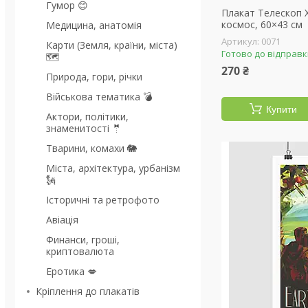
Гумор 😊
Плакат Телескоп Х
космос, 60×43 см
Медицина, анатомія
0071
Карти (Земля, країни, міста)
Готово до відправ
🗺
270 ₴
Природа, гори, річки
Військова тематика 💣
Купити
Актори, політики,
знаменитості 🤵
Тварини, комахи 🐘
Міста, архітектура, урбанізм
🗽
Історичні та ретрофото
Авіація
Финанси, гроші,
криптовалюта
Еротика 💋
Кріплення до плакатів