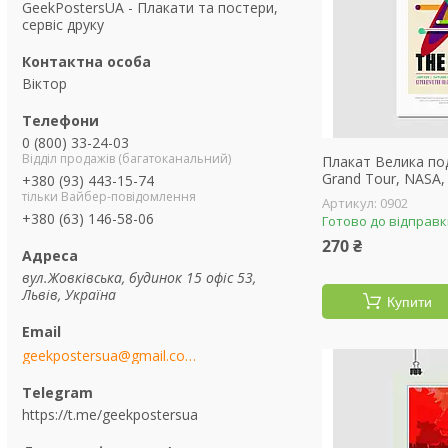
GeekPostersUA - Плакати та постери,
сервіс друку
Віктор
0 (800) 33-24-03
Відділ продажів (багатоканальний)
Плакат Велика по
Grand Tour, NASA,
+380 (93) 443-15-74
тільки Вайбер-повідомлення
0902
+380 (63) 146-58-06
Готово до відправ
270 ₴
вул.Жовківська, будинок 15 офіс 53,
Львів, Україна
Купити
geekpostersua@gmail.com
https://t.me/geekpostersua