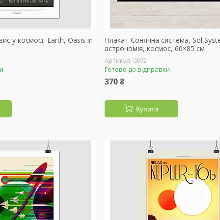
ис у космосі, Earth, Oasis in
Плакат Сонячна система, Sol Syst
астрономія, космос, 60×85 см
0072
ки
Готово до відправки
370 ₴
Купити