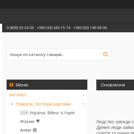
0 (800) 33-24-03
+380 (93) 443-15-74
+380 (63) 146-58-06
Оновлення
Каталог
Плакати, постери, картини
🇺🇦 Україна. Війна. Історія
Фільми 🎥
Людство завжди з 
Древні люди займа
Аніме 𢵧
сузір’їв та різни