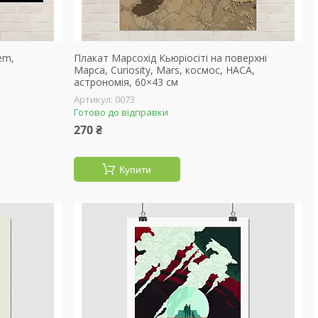
em,
Плакат Марсохід Кьюріосіті на поверхні
Марса, Curiosity, Mars, космос, НАСА,
астрономія, 60×43 см
0073
Готово до відправки
270 ₴
Купити