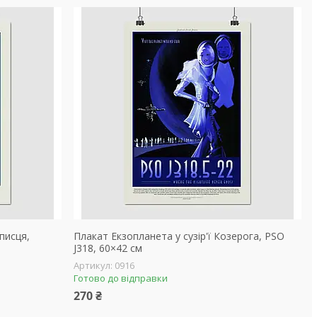
писця,
Плакат Екзопланета у сузір'ї Козерога, PSO
J318, 60×42 см
0916
Готово до відправки
270 ₴