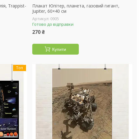
ія, Trappist-
Плакат Юпітер, планета, газовий гигант,
Jupiter, 60×40 см
0905
Готово до відправки
270 ₴
Купити
Топ