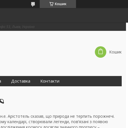
Кошик
фіс 53, Львів, Україна
Кошик
а
Доставка
Контакти
🪐
н.е. Арістотель сказав, що природа не терпить порожнечі.
ому календарі, створювали легенди, пов’язані з появою
пі дослідження космосу досягли значного прогресу –