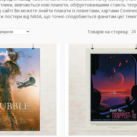
тники, вивчаються нові планети, об
ґ
рунтованішими стають теорі
 сайті Ви можете знайти плакати із планетами, картами Сонячно
ож постери від NASA, що точно сподобаються фанатам цієї тема