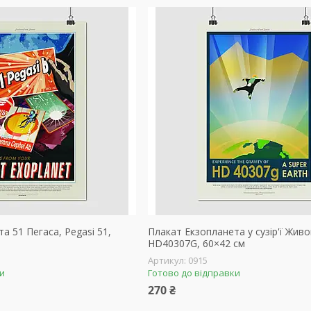
а 51 Пегаса, Pegasi 51,
Плакат Екзопланета у сузір'ї Живо
HD40307G, 60×42 см
0915
ки
Готово до відправки
270 ₴