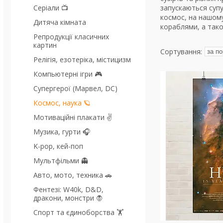
Серіали 📺
запускаються супу
космос, на нашому
Дитяча кімната
кораблями, а так
Репродукції класичних
картин
Релігія, езотеріка, містицизм
Компьютерні ігри 🎮
Супергерої (Марвел, DC)
Космос, наука 🪐
Мотиваційні плакати ✌
Музика, гурти 🎧
K-pop, кей-поп
Мультфільми 👻
Авто, мото, техника 🚗
Фентезі: W40k, D&D,
дракони, монстри 🧛
Спорт та єдиноборства 🏋