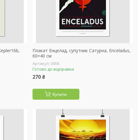
epler16b,
Плакат Енцелад, супутник Сатурна, Enceladus,
60×40 см
0906
Готово до відправки
270 ₴
Купити