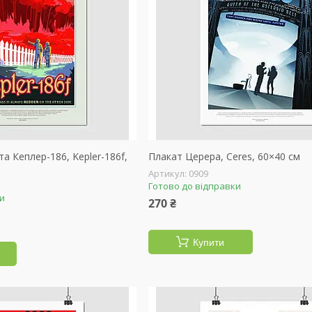
а Кеплер-186, Kepler-186f,
Плакат Церера, Ceres, 60×40 см
0909
Готово до відправки
ки
270 ₴
Купити