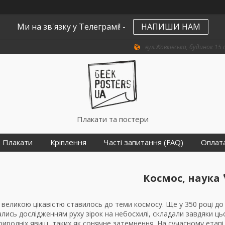
Ми на зв'язку у Телеграмі! -
НАПИШИ НАМ
вул.Жовківська, будинок 15 о
Плакати та постери
Плакати
Кріплення
Часті запитання (FAQ)
Оплат
Космос, наука 
великою цікавістю ставилось до теми космосу. Ще у 350 році до 
лись дослідженням руху зірок на небосхилі, складали завдяки ць
х природніх явищ, таких як сонячне затемнення. На сучасному ета