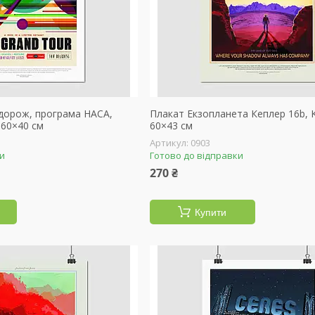
дорож, програма НАСА,
Плакат Екзопланета Кеплер 16b, K
 60×40 см
60×43 см
0903
ки
Готово до відправки
270 ₴
Купити