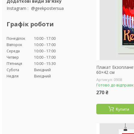
Instagram
@geekpostersua
Графік роботи
Понеділок
10:00
17:00
Вівторок
10:00
17:00
Середа
10:00
17:00
Четвер
10:00
17:00
Пʼятниця
10:00
15:30
Плакат Екзопланет
Субота
Вихідний
60×42 см
Неділя
Вихідний
0908
Готово до відправ
270 ₴
Купити