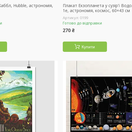
аббл, Hubble, астрономія,
Плакат Екзопланета у сузір'ї Водол
1e, астрономія, космос, 60×43 см
0199
ки
Готово до відправки
270 ₴
Купити