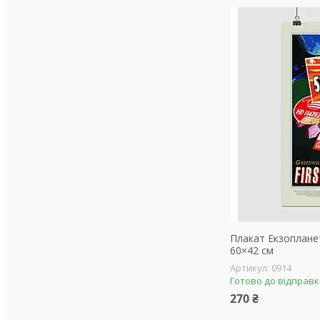
Плакат Екзопланет
60×42 см
0914
Готово до відправ
270 ₴