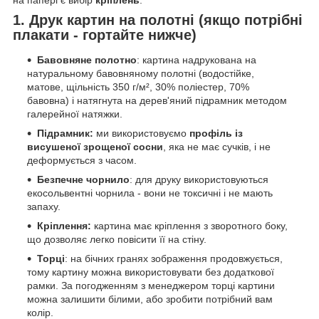
1. Друк картин на полотні (якщо потрібні
плакати - гортайте нижче)
Бавовняне полотно
: картина надрукована на
натуральному бавовняному полотні (водостійке,
матове, щільність 350 г/м², 30% поліестер, 70%
бавовна) і натягнута на дерев'яний підрамник методом
галерейної натяжки.
Підрамник:
ми використовуємо
профіль із
висушеної зрощеної сосни
, яка не має сучків, і не
деформується з часом.
Безпечне чорнило
: для друку використовуються
екосольвентні чорнила - вони не токсичні і не мають
запаху.
Кріплення:
картина має кріплення з зворотного боку,
що дозволяє легко повісити її на стіну.
Торці
: на бічних гранях зображення продовжується,
тому картину можна використовувати без додаткової
рамки. За погодженням з менеджером торці картини
можна залишити білими, або зробити потрібний вам
колір.