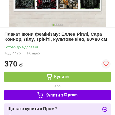
Плакат Ікони фемінізму: Еллен Ріплі, Сара
Коннор, Лілу, Трініті, культове кіно, 60×80 см
Готово до відправки
Код: 4476
Роздріб
370
₴
Купити
або
Купити з
Що таке купити з Пром?