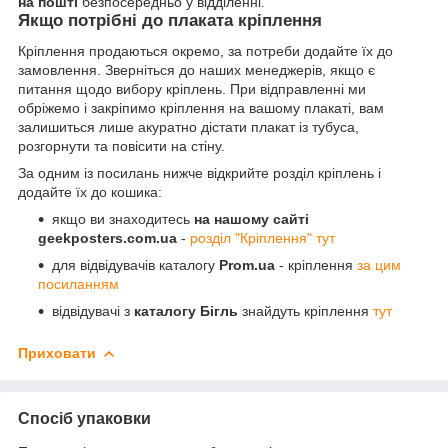
на пошті
безпосередньо у відділенні.
Якщо потрібні до плаката кріплення
Кріплення продаються окремо, за потреби додайте їх до
замовлення. Зверніться до наших менеджерів, якщо є
питання щодо вибору кріплень. При відправленні ми
обріжемо і закріпимо кріплення на вашому плакаті, вам
залишиться лише акуратно дістати плакат із тубуса,
розгорнути та повісити на стіну.
За одним із посилань нижче відкрийте розділ кріплень і
додайте їх до кошика:
якщо ви знаходитесь
на нашому сайті
geekposters.com.ua
-
розділ "Кріплення" тут
для відвідувачів каталогу
Prom.ua
- кріплення
за цим
посиланням
відвідувачі з
каталогу Бігль
знайдуть кріплення
тут
Приховати
Спосіб упаковки