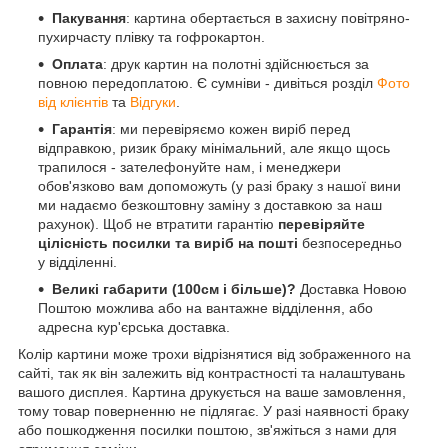
Пакування
: картина обертається в захисну повітряно-
пухирчасту плівку та гофрокартон.
Оплата
: друк картин на полотні здійснюється за
повною передоплатою. Є сумніви - дивіться розділ
Фото
від клієнтів
та
Відгуки
.
Гарантія
: ми перевіряємо кожен виріб перед
відправкою, ризик браку мінімальний, але якщо щось
трапилося - зателефонуйте нам, і менеджери
обов'язково вам допоможуть (у разі браку з нашої вини
ми надаємо безкоштовну заміну з доставкою за наш
рахунок). Щоб не втратити гарантію
перевіряйте
цілісність посилки та виріб на пошті
безпосередньо
у відділенні.
Великі габарити (100см і більше)?
Доставка Новою
Поштою можлива або на вантажне відділення, або
адресна кур'єрська доставка.
Колір картини може трохи відрізнятися від зображенного на
сайті, так як він залежить від контрастності та налаштувань
вашого дисплея. Картина друкується на ваше замовлення,
тому товар поверненню не підлягає. У разі наявності браку
або пошкодження посилки поштою, зв'яжіться з нами для