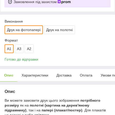
Замовлення під захистом
Виконання
Друк на фотопапері
Друк на полотні
Формат
А1
A3
A2
Готово до відправки
Опис
Характеристики
Доставка
Оплата
Умови п
Опис
Ви можете замовити друк цього зображення
потрібного
розміру
як на
полотні (картина на дерев'яному
підрамнику)
, так і на
папері (плакат/постер)
. Для плакатів
на папері є вибір
кріплень
.