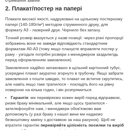
отримання заміни.
2. Плакат/постер на папері
Плакати високої якості, надруковані на щільному постерному
папері (140-180г/м²) методом струминного друку, для
формату А3 - лазерний друк. Чорнило без запаху.
Точний розмір вказується у назві позиції: через різні пропорції
зображень вони не завжди відповідають стандартним
форматам А0-А3 (тому якщо плануєте вправляти постер у
раму - узгодьте потрібні розміри з менеджером заздалегідь
перед оформленням замовлення).
Замовлення надійно запаковано в щільний картонний тубус,
усередині плакат акуратно згорнуто в трубочку. Якщо забрати
замовлення з пошти швидко, то плакат не встигне скрутитись,
але навіть якщо таке трапилося - покладіть його на рівну
поверхню на кілька годин, і він розпрямиться.
Гарантія
: ми перевіряємо кожен виріб перед відправкою,
ризик браку мінімальний, але якщо щось трапилося -
зателефонуйте нам, і менеджери обов'язково вам
допоможуть (у разі браку з нашої вини ми надаємо
безкоштовну заміну з доставкою за наш рахунок). Щоб не
втратити гарантію
перевіряйте цілісність посилки та виріб