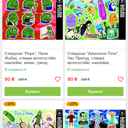
Стікерпак "Pepe", Пепе
Стікерпак "Adventure Time",
Жабка, стікери вологостійкі,
Час Пригод, стікери
наклейки, меми, гумор,
вологостійкі, наклейки,
мемні стікери
мультик
В наявності
В наявності
90
90
₴
₴
100 ₴
100 ₴
Купити
Купити
–10%
–10%