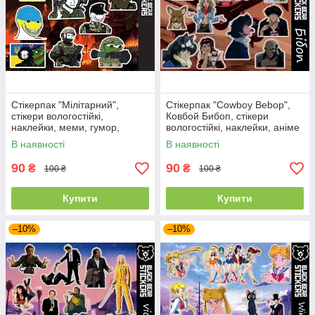
Стікерпак "Мілітарний",
Стікерпак "Cowboy Bebop",
стікери вологостійкі,
Ковбой Бибоп, стікери
наклейки, меми, гумор,
вологостійкі, наклейки, аніме
мемні стікери
В наявності
В наявності
90
90
₴
₴
100 ₴
100 ₴
Купити
Купити
–10%
–10%