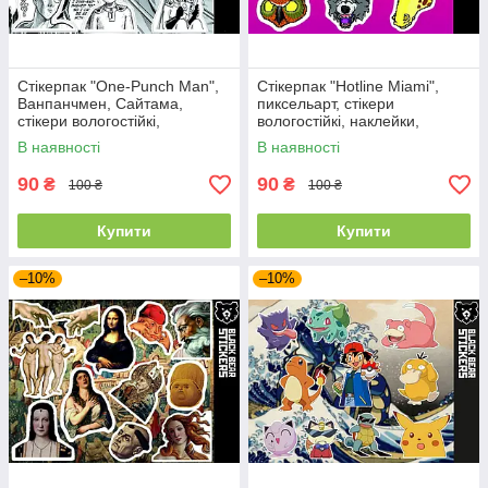
Стікерпак "One-Punch Man",
Стікерпак "Hotline Miami",
Ванпанчмен, Сайтама,
пиксельарт, стікери
стікери вологостійкі,
вологостійкі, наклейки,
наклейки, аніме
відеогра
В наявності
В наявності
90
90
₴
₴
100 ₴
100 ₴
Купити
Купити
–10%
–10%