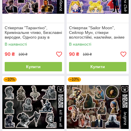
Стікерпак "Тарантіно",
Стікерпак "Sailor Moon",
Кримінальне чтиво, Безславні
Сейлор Мун, стікери
виродки, Одного разу в
вологостійкі, наклейки, аніме
Голівуді, Вбити Біла, Джанго,
В наявності
В наявності
стікери вологостійкі,
90
90
₴
₴
100 ₴
100 ₴
Купити
Купити
–10%
–10%