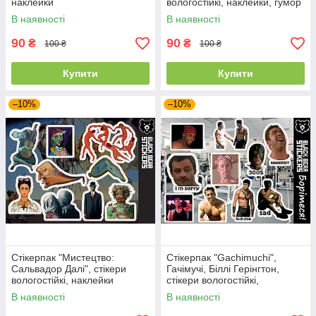
наклейки
вологостійкі, наклейки, гумор
18+
В наявності
В наявності
90
90
₴
₴
100 ₴
100 ₴
Купити
Купити
–10%
–10%
Стікерпак "Мистецтво:
Стікерпак "Gachimuchi",
Сальвадор Далі", стікери
Гачімучі, Біллі Герінгтон,
вологостійкі, наклейки
стікери вологостійкі,
наклейки, меми, гумор,
В наявності
В наявності
мемні стікери