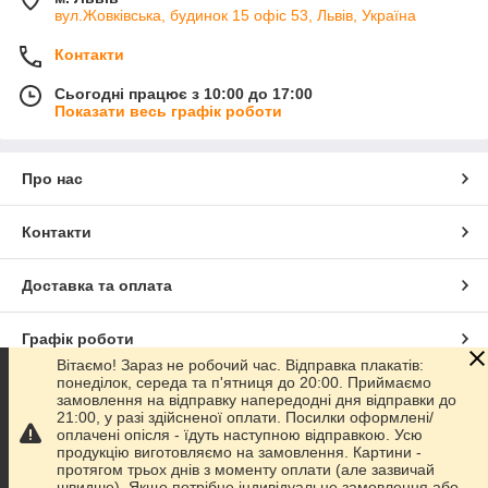
вул.Жовківська, будинок 15 офіс 53, Львів, Україна
Контакти
Сьогодні працює з 10:00 до 17:00
Показати весь графік роботи
Про нас
Контакти
Доставка та оплата
Графік роботи
Вітаємо! Зараз не робочий час. Відправка плакатів:
понеділок, середа та п'ятниця до 20:00. Приймаємо
Повна версія сайту
замовлення на відправку напередодні дня відправки до
21:00, у разі здійсненої оплати. Посилки оформлені/
оплачені опісля - їдуть наступною відправкою. Усю
Сайт створено на маркетплейсі
Prom.ua
продукцію виготовляємо на замовлення. Картини -
протягом трьох днів з моменту оплати (але зазвичай
швидше). Якщо потрібне індивідуальне замовлення або