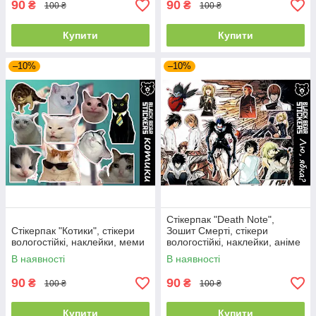
90
90
₴
₴
100 ₴
100 ₴
Купити
Купити
–10%
–10%
Стікерпак "Death Note",
Стікерпак "Котики", стікери
Зошит Смерті, стікери
вологостійкі, наклейки, меми
вологостійкі, наклейки, аніме
В наявності
В наявності
90
90
₴
₴
100 ₴
100 ₴
Купити
Купити