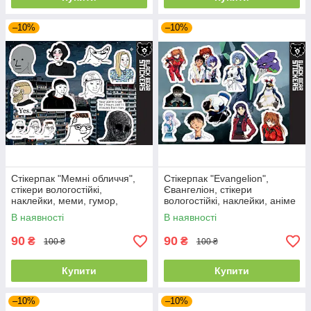
–10%
–10%
Стікерпак "Мемні обличчя",
Стікерпак "Evangelion",
стікери вологостійкі,
Євангеліон, стікери
наклейки, меми, гумор,
вологостійкі, наклейки, аніме
мемні стікери
В наявності
В наявності
90
90
₴
₴
100 ₴
100 ₴
Купити
Купити
–10%
–10%