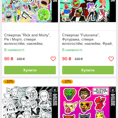
Стікерпак "Rick and Morty",
Стікерпак "Futurama",
Рік і Морті, стікери
Футурама, стікери
вологостійкі, наклейки,
вологостійкі, наклейки, Фрай,
мультик
Бендер, Ліла
В наявності
В наявності
90
90
₴
₴
100 ₴
100 ₴
Купити
Купити
–10%
–10%