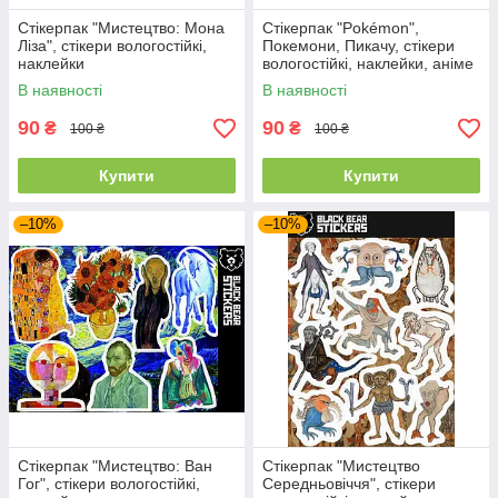
Стікерпак "Мистецтво: Мона
Стікерпак "Pokémon",
Ліза", стікери вологостійкі,
Покемони, Пикачу, стікери
наклейки
вологостійкі, наклейки, аніме
В наявності
В наявності
90
90
₴
₴
100 ₴
100 ₴
Купити
Купити
–10%
–10%
Стікерпак "Мистецтво: Ван
Стікерпак "Мистецтво
Гог", стікери вологостійкі,
Середньовіччя", стікери