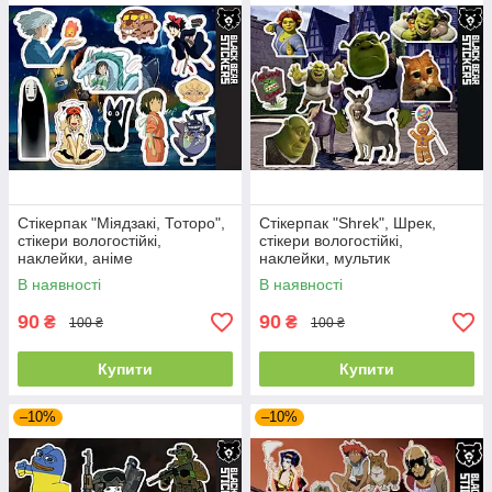
Стікерпак "Міядзакі, Тоторо",
Стікерпак "Shrek", Шрек,
стікери вологостійкі,
стікери вологостійкі,
наклейки, аніме
наклейки, мультик
В наявності
В наявності
90
90
₴
₴
100 ₴
100 ₴
Купити
Купити
–10%
–10%