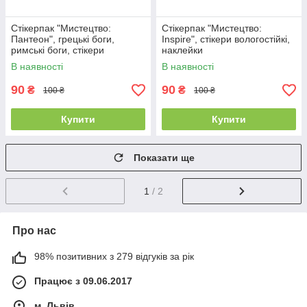
Стікерпак "Мистецтво:
Стікерпак "Мистецтво:
Пантеон", грецькі боги,
Inspire", стікери вологостійкі,
римські боги, стікери
наклейки
вологостійкі, наклейки
В наявності
В наявності
90
90
₴
₴
100 ₴
100 ₴
Купити
Купити
Показати ще
1
/ 2
Про нас
98% позитивних з 279 відгуків за рік
Працює з 09.06.2017
м. Львів