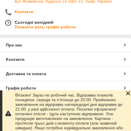
вул.Жовківська, будинок 15 офіс 53, Львів, Україна
Контакти
Сьогодні вихідний
Показати весь графік роботи
Про нас
Контакти
Доставка та оплата
Графік роботи
Вітаємо! Зараз не робочий час. Відправка плакатів:
понеділок, середа та п'ятниця до 20:00. Приймаємо
Повна версія сайту
замовлення на відправку напередодні дня відправки до
21:00, у разі здійсненої оплати. Посилки оформлені/
оплачені опісля - їдуть наступною відправкою. Усю
Сайт створено на маркетплейсі
Prom.ua
продукцію виготовляємо на замовлення. Картини -
протягом трьох днів з моменту оплати (але зазвичай
швидше). Якщо потрібне індивідуальне замовлення або