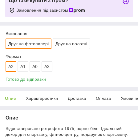
Що таке купити з Пром?
Замовлення під захистом
Виконання
Друк на фотопапері
Друк на полотні
Формат
A2
А1
A0
A3
Готово до відправки
Опис
Характеристики
Доставка
Оплата
Умови п
Опис
Відреставроване ретрофото 1975, чорно-біле. Ідеальний
декор для спортзалу, фітнес-центру, подарунок спортсмену.