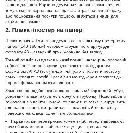
вашого дисплея. Картина друкується на ваше замовлення,
тому товар поверненню не підлягає. У разі наявності браку
або пошкодження посилки поштою, зв'яжіться з нами для
отримання заміни.
2. Плакат/постер на папері
Плакати високої якості, надруковані на щільному постерному
папері (140-180г/м²) методом струминного друку, для
формату А3 - лазерний друк. Чорнило без запаху.
Точний розмір вказується у назві позиції: через різні пропорції
зображень вони не завжди відповідають стандартним
форматам А0-А3 (тому якщо плануєте вправляти постер у
раму - узгодьте потрібні розміри з менеджером заздалегідь
перед оформленням замовлення).
Замовлення надійно запаковано в щільний картонний тубус,
усередині плакат акуратно згорнуто в трубочку. Якщо забрати
замовлення з пошти швидко, то плакат не встигне скрутитись,
але навіть якщо таке трапилося - покладіть його на рівну
поверхню на кілька годин, і він розпрямиться.
Гарантія
: ми перевіряємо кожен виріб перед відправкою,
ризик браку мінімальний, але якщо щось трапилося -
зателефонуйте нам, і менеджери обов'язково вам