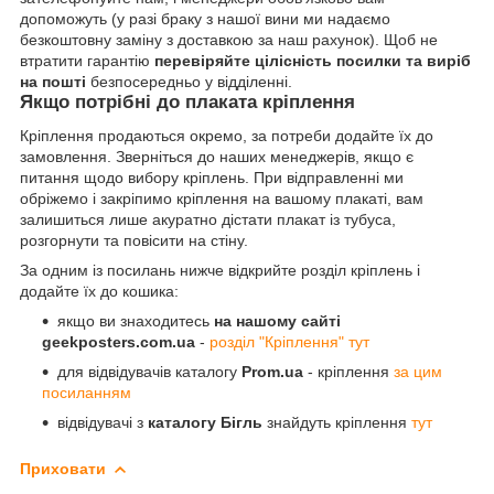
допоможуть (у разі браку з нашої вини ми надаємо
безкоштовну заміну з доставкою за наш рахунок). Щоб не
втратити гарантію
перевіряйте цілісність посилки та виріб
на пошті
безпосередньо у відділенні.
Якщо потрібні до плаката кріплення
Кріплення продаються окремо, за потреби додайте їх до
замовлення. Зверніться до наших менеджерів, якщо є
питання щодо вибору кріплень. При відправленні ми
обріжемо і закріпимо кріплення на вашому плакаті, вам
залишиться лише акуратно дістати плакат із тубуса,
розгорнути та повісити на стіну.
За одним із посилань нижче відкрийте розділ кріплень і
додайте їх до кошика:
якщо ви знаходитесь
на нашому сайті
geekposters.com.ua
-
розділ "Кріплення" тут
для відвідувачів каталогу
Prom.ua
- кріплення
за цим
посиланням
відвідувачі з
каталогу Бігль
знайдуть кріплення
тут
Приховати