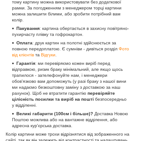
тому картину можна використовувати без додаткової
рамки. За погодженням з менеджером торці картини
можна залишити білими, або зробити потрібний вам
колір.
Пакування
: картина обертається в захисну повітряно-
пухирчасту плівку та гофрокартон.
Оплата
: друк картин на полотні здійснюється за
повною передоплатою. Є сумніви - дивіться розділ
Фото
від клієнтів
та
Відгуки
.
Гарантія
: ми перевіряємо кожен виріб перед
відправкою, ризик браку мінімальний, але якщо щось
трапилося - зателефонуйте нам, і менеджери
обов'язково вам допоможуть (у разі браку з нашої вини
ми надаємо безкоштовну заміну з доставкою за наш
рахунок). Щоб не втратити гарантію
перевіряйте
цілісність посилки та виріб на пошті
безпосередньо
у відділенні.
Великі габарити (100см і більше)?
Доставка Новою
Поштою можлива або на вантажне відділення, або
адресна кур'єрська доставка.
Колір картини може трохи відрізнятися від зображенного на
сайті, так як він залежить від контрастності та налаштувань