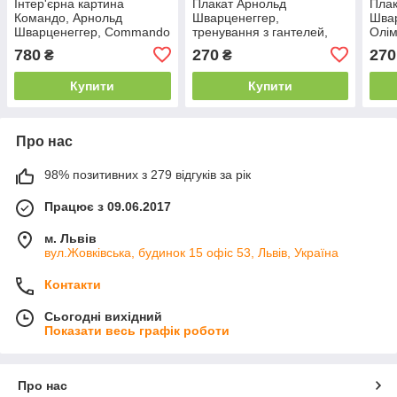
Інтер'єрна картина
Плакат Арнольд
Плак
Командо, Арнольд
Шварценеггер,
Швар
Шварценеггер, Commando
тренування з гантелей,
Олім
(1985), Arnold
1975р, Arnold
Schw
780
270
270
₴
₴
Schwarzenegger, 60×43 см
Schwarzenegger, 38×60 см
боді
Купити
Купити
Про нас
98% позитивних з 279 відгуків за рік
Працює з 09.06.2017
м. Львів
вул.Жовківська, будинок 15 офіс 53, Львів, Україна
Контакти
Сьогодні вихідний
Показати весь графік роботи
Про нас