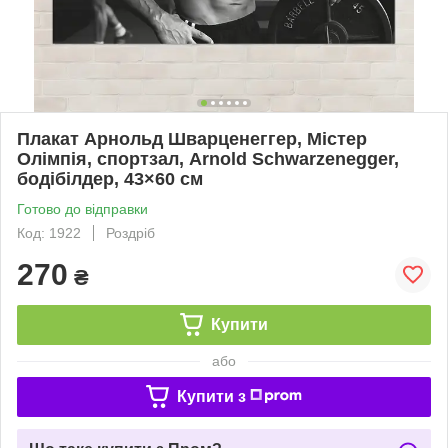
Плакат Арнольд Шварценеггер, Містер
Олімпія, спортзал, Arnold Schwarzenegger,
бодібілдер, 43×60 см
Готово до відправки
Код: 1922
Роздріб
270
₴
Купити
або
Купити з