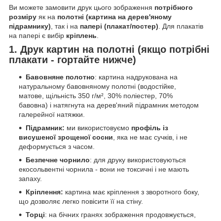
Ви можете замовити друк цього зображення
потрібного
розміру
як на
полотні (картина на дерев'яному
підрамнику)
, так і на
папері (плакат/постер)
. Для плакатів
на папері є вибір
кріплень
.
1. Друк картин на полотні (якщо потрібні
плакати - гортайте нижче)
Бавовняне полотно
: картина надрукована на
натуральному бавовняному полотні (водостійке,
матове, щільність 350 г/м², 30% поліестер, 70%
бавовна) і натягнута на дерев'яний підрамник методом
галерейної натяжки.
Підрамник:
ми використовуємо
профіль із
висушеної зрощеної сосни
, яка не має сучків, і не
деформується з часом.
Безпечне чорнило
: для друку використовуються
екосольвентні чорнила - вони не токсичні і не мають
запаху.
Кріплення:
картина має кріплення з зворотного боку,
що дозволяє легко повісити її на стіну.
Торці
: на бічних гранях зображення продовжується,