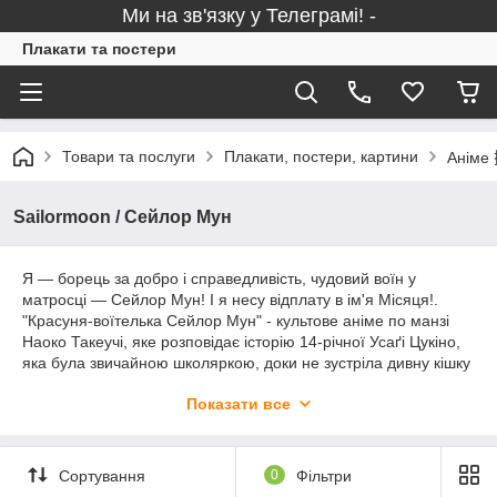
Ми на зв'язку у Телеграмі! -
Плакати та постери
Товари та послуги
Плакати, постери, картини
Аніме 
Sailormoon / Сейлор Мун
Я — борець за добро і справедливість, чудовий воїн у
матросці — Сейлор Мун! І я несу відплату в ім'я Місяця!.
"Красуня-воїтелька Сейлор Мун" - культове аніме по манзі
Наоко Такеучі, яке розповідає історію 14-річної Усаґі Цукіно,
яка була звичайною школяркою, доки не зустріла дивну кішку
Луну із півмісяцем на морді. Луна запевняє Усаґі, що на неї
Показати все
покладена важлива місія - розшукати принцесу Срібного
Тисячоліття Сереніті і інших сейлор-воїнів. Отож, з цього
моменту поки що незграбний воїн Сейлор Мун починає
боротьбу зі злом, паралельно знаходячи нових друзів і
Сортування
0
Фільтри
соратників - Сейлор Меркурі, Сейлор Марс, Сейлор Юпітер і