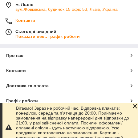
м. Львів
вул.Жовківська, будинок 15 офіс 53, Львів, Україна
Контакти
Сьогодні вихідний
Показати весь графік роботи
Про нас
Контакти
Доставка та оплата
Графік роботи
Вітаємо! Зараз не робочий час. Відправка плакатів:
понеділок, середа та п'ятниця до 20:00. Приймаємо
Повна версія сайту
замовлення на відправку напередодні дня відправки до
21:00, у разі здійсненої оплати. Посилки оформлені/
оплачені опісля - їдуть наступною відправкою. Усю
Сайт створено на маркетплейсі
Prom.ua
продукцію виготовляємо на замовлення. Картини -
протягом трьох днів з моменту оплати (але зазвичай