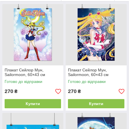
Сейлор Венеру, а також загадкового Такседо Маска, який
завжди виручає Сейлор Мун із халеп. На нашому сайті Ви
можете придбати плакат із улюбленими сейлор-воїнами в
матросці.
Плакат Сейлор Мун,
Плакат Сейлор Мун,
Sailormoon, 60×43 см
Sailormoon, 60×43 см
Готово до відправки
Готово до відправки
270
270
₴
₴
Купити
Купити