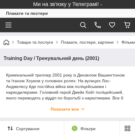
Ми на зв'язку у Телеграмі! -
Плакати та постери
Товари та послуги
Плакати, постери, картини
Фільми
Training Day / Тренувальний день (2001)
Кримінальний триллер 2001 року із Дензелом Вашингтоном
та Ітаном Хоуком у головних ролях. На вулицях Лос-
Анджелесу йде постійна війна між поліцейськими і
наркодилерами. Головний герой Джейк Хойт поліцейський,
якого переводять у відділ по боротьбі з наркотиками. Все б
нічого, але його новий напарник Алонзо Харріс, ветеран
Показати все
своєї професії, має доволі специфічну філософію боротьби з
наркоторгівлею, якої збирається навчити Джейка. Режесером
фільму виступив Антуан Фукуа, картина в більшості отримала
схвальні відгуки глядачів і критиків. На нашому сайті Ви
Сортування
0
Фільтри
можете купити плакат за мотивами фільму «Тренувальний