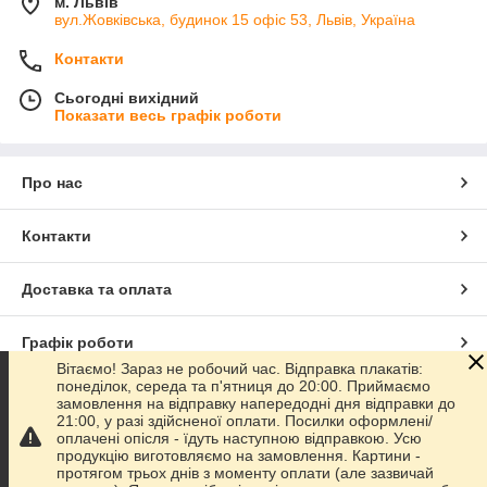
м. Львів
вул.Жовківська, будинок 15 офіс 53, Львів, Україна
Контакти
Сьогодні вихідний
Показати весь графік роботи
Про нас
Контакти
Доставка та оплата
Графік роботи
Вітаємо! Зараз не робочий час. Відправка плакатів:
понеділок, середа та п'ятниця до 20:00. Приймаємо
Повна версія сайту
замовлення на відправку напередодні дня відправки до
21:00, у разі здійсненої оплати. Посилки оформлені/
оплачені опісля - їдуть наступною відправкою. Усю
Сайт створено на маркетплейсі
Prom.ua
продукцію виготовляємо на замовлення. Картини -
протягом трьох днів з моменту оплати (але зазвичай