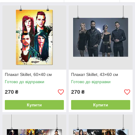
достатньо просто зайти на наш сайт і обрати вподобаний
плакат.
Плакат Skillet, 60×40 см
Плакат Skillet, 43×60 см
Готово до відправки
Готово до відправки
270
270
₴
₴
Купити
Купити