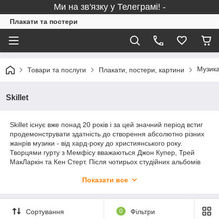
Ми на зв'язку у Телеграмі! -
Плакати та постери
Музика
Товари та послуги
Плакати, постери, картини
Skillet
Skillet існує вже понад 20 років і за цей значний період встиг
продемонструвати здатність до створення абсолютно різних
жанрів музики - від хард-року до християнського року.
Творцями гурту з Мемфісу вважаються Джон Купер, Трей
МакЛаркін та Кен Стерт. Після чотирьох студійних альбомів
(“Skillet”, “Неу You, I Love Your Soul”, “Invincible”, “Alien Youth”)
Показати все
саме п’ятий під назвою “Collide” приніс широкий успіх. Skillet
називають своїх фанатів “панхедами”, що дослівно означає
“сковородоголові”, адже найвідданіші шанувальники не
шкодують для створення плакатів нічого - навіть домашні
Сортування
0
Фільтри
сковорідки. Вам же не потрібно буде нищити матусину кухню,