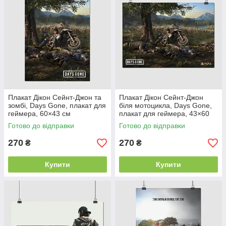
Плакат Дікон Сейнт-Джон та
Плакат Дікон Сейнт-Джон
зомбі, Days Gone, плакат для
біля мотоцикла, Days Gone,
геймера, 60×43 см
плакат для геймера, 43×60
см
Готово до відправки
Готово до відправки
270
270
₴
₴
Купити
Купити