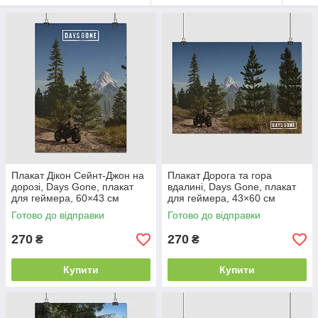
Плакат Дікон Сейнт-Джон на
Плакат Дорога та гора
дорозі, Days Gone, плакат
вдалині, Days Gone, плакат
для геймера, 60×43 см
для геймера, 43×60 см
Готово до відправки
Готово до відправки
270
270
₴
₴
Купити
Купити