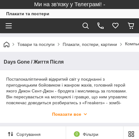
Ми на зв'язку у Телеграмі! -
Плакати та постери
Компью
Товари та послуги
Плакати, постери, картини
Days Gone / Життя Після
Постапокаліптичний відкритий світ у поєднанні з
пригодницьким бойовиком і жанром жахів, головний герой
якого Дикон Сент-Джон - бродяга і мисливець за головами.
Він пересувається на мотоциклі і гравцю, що ним управляє
повсякчас доводиться розбиратись з «Freakers» - зомбі-
істотами, в яких перетворились деякі люди після глобальної
Показати все
пандемії. Гра розроблена компанією SIE Bend Studio та
випущена Sony Interactive Entertainment як ексклюзив для
PlayStation 4 у 2019 році. На нашому сайті Ви можете
замовити плакат по мотивам «Days Gone».
Сортування
0
Фільтри