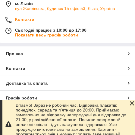
м. Львів
вул.Жовківська, будинок 15 офіс 53, Львів, Україна
Контакти
Сьогодні працює з 10:00 до 17:00
Показати весь графік роботи
Про нас
Контакти
Доставка та оплата
Графік роботи
Вітаємо! Зараз не робочий час. Відправка плакатів:
понеділок, середа та п'ятниця до 20:00. Приймаємо
Повна версія сайту
замовлення на відправку напередодні дня відправки до
21:00, у разі здійсненої оплати. Посилки оформлені/
оплачені опісля - їдуть наступною відправкою. Усю
Сайт створено на маркетплейсі
Prom.ua
продукцію виготовляємо на замовлення. Картини -
протягом трьох днів з моменту оплати (але зазвичай