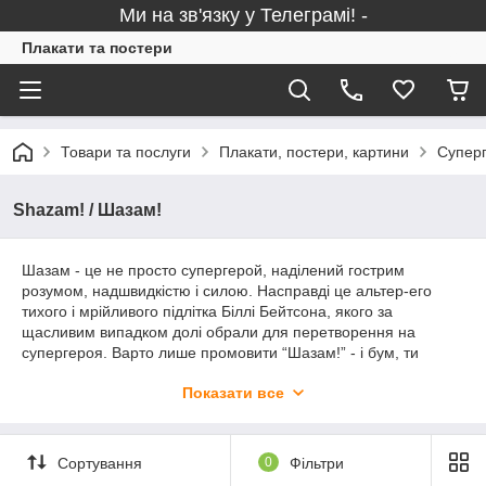
Ми на зв'язку у Телеграмі! -
Плакати та постери
Товари та послуги
Плакати, постери, картини
Суперг
Shazam! / Шазам!
Шазам - це не просто супергерой, наділений гострим
розумом, надшвидкістю і силою. Насправді це альтер-его
тихого і мрійливого підлітка Біллі Бейтсона, якого за
щасливим випадком долі обрали для перетворення на
супергероя. Варто лише промовити “Шазам!” - і бум, ти
готовий рятувати світ. У 2019 році вийшов однойменний
Показати все
фільм від New Line Cinema, головні ролі зіграли Ешер Енжел,
Захарі Лівай та Джек Ділан Грейзер. Промовте “Шазам!” - і
сміло замовляйте наші тематичні плакати за смачною ціною.
Сортування
0
Фільтри