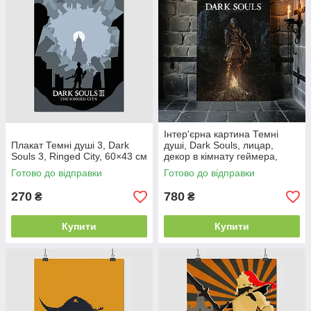
Інтер'єрна картина Темні
Плакат Темні душі 3, Dark
душі, Dark Souls, лицар,
Souls 3, Ringed City, 60×43 см
декор в кімнату геймера,
60×43 см
Готово до відправки
Готово до відправки
270
780
₴
₴
Купити
Купити