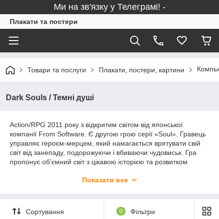
Ми на зв'язку у Телеграмі! -
Плакати та постери
Компью
Товари та послуги
Плакати, постери, картини
Dark Souls / Темні душі
Action/RPG 2011 року з відкритим світом від японської
компанії From Software. Є другою грою серії «Soul». Гравець
управляє героєм-мерцем, який намагається врятувати свій
світ від занепаду, подорожуючи і вбиваючи чудовиськ. Гра
пропонує об’ємний світ з цікавою історією та розвитком
персонажа, аж до того, щоб із мерця зробити його знову
Показати все
людиною. Плакати по мотивам відеогри «Темні душі» Ви
можете замовити у цьому розділі сайту.
Сортування
0
Фільтри