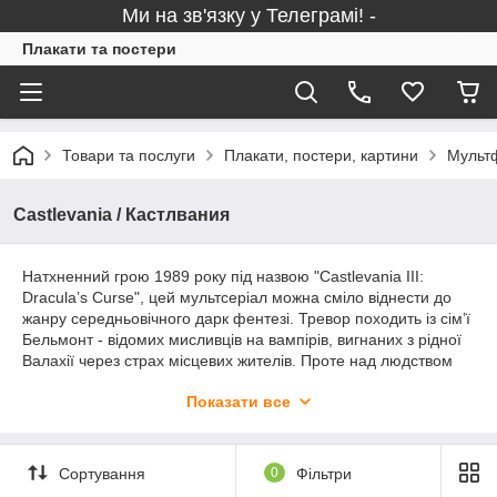
Ми на зв'язку у Телеграмі! -
Плакати та постери
Товари та послуги
Плакати, постери, картини
Мультф
Castlevania / Кастлвания
Натхненний грою 1989 року під назвою "Castlevania III:
Dracula’s Curse", цей мультсеріал можна сміло віднести до
жанру середньовічного дарк фентезі. Тревор походить із сім’ї
Бельмонт - відомих мисливців на вампірів, вигнаних з рідної
Валахії через страх місцевих жителів. Проте над людством
нависає нова загроза - граф Дракула та його армія нечисті.
Показати все
Озброївшись “Убивцею Вампірів”, Тревор кидає виклик
ворогу, щоб спасти світ. Високоякісні постери дозволять
зануритись у атмосферу “Кастлванії”.
Сортування
0
Фільтри