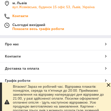
м. Львів
вул.Жовківська, будинок 15 офіс 53, Львів, Україна
Контакти
Сьогодні вихідний
Показати весь графік роботи
Про нас
Контакти
Доставка та оплата
Графік роботи
Вітаємо! Зараз не робочий час. Відправка плакатів:
понеділок, середа та п'ятниця до 20:00. Приймаємо
Повна версія сайту
замовлення на відправку напередодні дня відправки до
21:00, у разі здійсненої оплати. Посилки оформлені/
оплачені опісля - їдуть наступною відправкою. Усю
Сайт створено на маркетплейсі
Prom.ua
продукцію виготовляємо на замовлення. Картини -
протягом трьох днів з моменту оплати (але зазвичай