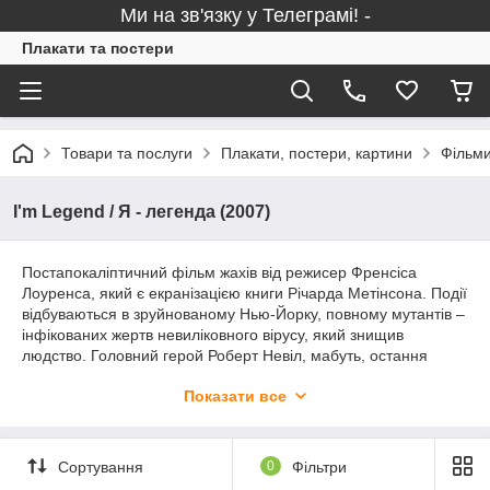
Ми на зв'язку у Телеграмі! -
Плакати та постери
Товари та послуги
Плакати, постери, картини
Фільми
I'm Legend / Я - легенда (2007)
Постапокаліптичний фільм жахів від режисер Френсіса
Лоуренса, який є екранізацією книги Річарда Метінсона. Події
відбуваються в зруйнованому Нью-Йорку, повному мутантів –
інфікованих жертв невиліковного вірусу, який знищив
людство. Головний герой Роберт Невіл, мабуть, остання
людина на Землі. Використовуючи свої знання військового
Показати все
медика, він намагається створити вакцину від хвороби, а
також не втрачає надії знайти й інших людей, які вижили.
Головні ролі у фільмі зіграли Вілл Сміт, Алісе Брага та Чарлі
Тахан. Зануритись у постапокаліптичну атмосферу фільму
Сортування
0
Фільтри
«Я – легенда» краще, Вам допоможуть плакати, які Ви