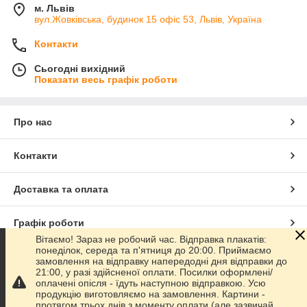
м. Львів
вул.Жовківська, будинок 15 офіс 53, Львів, Україна
Контакти
Сьогодні вихідний
Показати весь графік роботи
Про нас
Контакти
Доставка та оплата
Графік роботи
Вітаємо! Зараз не робочий час. Відправка плакатів:
понеділок, середа та п'ятниця до 20:00. Приймаємо
Повна версія сайту
замовлення на відправку напередодні дня відправки до
21:00, у разі здійсненої оплати. Посилки оформлені/
оплачені опісля - їдуть наступною відправкою. Усю
Сайт створено на маркетплейсі
Prom.ua
продукцію виготовляємо на замовлення. Картини -
протягом трьох днів з моменту оплати (але зазвичай