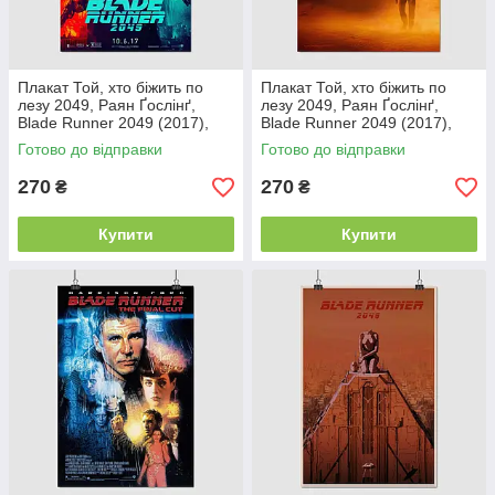
Плакат Той, хто біжить по
Плакат Той, хто біжить по
лезу 2049, Раян Ґослінґ,
лезу 2049, Раян Ґослінґ,
Blade Runner 2049 (2017),
Blade Runner 2049 (2017),
Gosling, 60×39 см
Gosling, 60×43 см
Готово до відправки
Готово до відправки
270
270
₴
₴
Купити
Купити