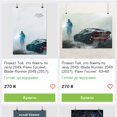
Армас, Гаррісон Форд, Джаред Лето). У цьому розділі можна
обрати вподобаний плакат і замовити його за декілька кліків
мишкою.
Плакат Той, хто біжить по
Плакат Той, хто біжить по
лезу 2049, Раян Ґослінґ,
лезу 2049, Blade Runner 2049
Blade Runner 2049 (2017),
(2017), Раян Ґослінґ, 43×60
Gosling, 60×43 см
см
Готово до відправки
Готово до відправки
270
270
₴
₴
Купити
Купити