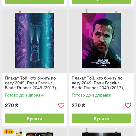
Плакат Той, хто біжить по
Плакат Той, хто біжить по
лезу 2049, Раян Ґослінґ,
лезу 2049, Раян Ґослінґ,
Blade Runner 2049 (2017),
Blade Runner 2049 (2017),
Gosling, 60×43 см
Gosling, 60×43 см
Готово до відправки
Готово до відправки
270
270
₴
₴
Купити
Купити
Топ