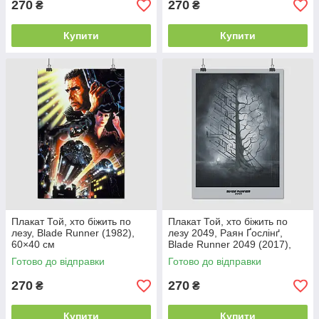
270
270
₴
₴
Купити
Купити
Плакат Той, хто біжить по
Плакат Той, хто біжить по
лезу, Blade Runner (1982),
лезу 2049, Раян Ґослінґ,
60×40 см
Blade Runner 2049 (2017),
Gosling, 60×43 см
Готово до відправки
Готово до відправки
270
270
₴
₴
Купити
Купити