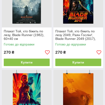
Плакат Той, хто біжить по
Плакат Той, хто біжить по
лезу, Blade Runner (1982),
лезу 2049, Раян Ґослінґ,
60×40 см
Blade Runner 2049 (2017),
Gosling, 60×43 см
Готово до відправки
Готово до відправки
270
270
₴
₴
Купити
Купити