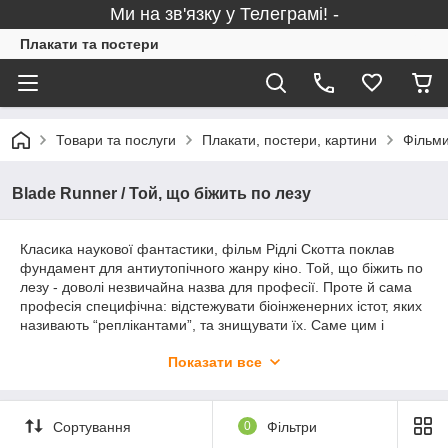
Ми на зв'язку у Телеграмі! -
Плакати та постери
Товари та послуги
Плакати, постери, картини
Фільми
Blade Runner / Той, що біжить по лезу
Класика наукової фантастики, фільм Рідлі Скотта поклав
фундамент для антиутопічного жанру кіно. Той, що біжить по
лезу - доволі незвичайна назва для професії. Проте й сама
професія специфічна: відстежувати біоінженерних істот, яких
називають “реплікантами”, та знищувати їх. Саме цим і
займався Рік Декарт (Гаррісон Форд), аж доки йому не
Показати все
доручають особливо важливу місію з пошуку групи
реплікантів-втікачів на Землю. В ході виконання завдання Рік
дізнається чимало нового про, здавалося б, бездушних
роботів. У 2017 році вийшло продовження культової історії
Сортування
0
Фільтри
“Той, що біжить по лезу 2049” (у ролях Райан Гослінг, Ана де