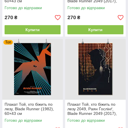
60×43 см
Blade Runner 2049 (2017),
Gosling, 60×39 см
Готово до відправки
Готово до відправки
270
270
₴
₴
Купити
Купити
Топ
Плакат Той, хто біжить по
Плакат Той, хто біжить по
лезу, Blade Runner (1982),
лезу 2049, Раян Ґослінґ,
60×43 см
Blade Runner 2049 (2017),
Gosling, 60×39 см
Готово до відправки
Готово до відправки