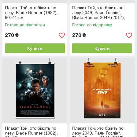
Плакат Той, хто біжить по
Плакат Той, хто біжить по
лезу, Blade Runner (1982),
лезу 2049, Раян Ґослінґ,
60×41 см
Blade Runner 2049 (2017),
Gosling, 60×41 см
Готово до відправки
Готово до відправки
270
270
₴
₴
Купити
Купити
Плакат Той, хто біжить по
Плакат Той, хто біжить по
лезу, Blade Runner (1982),
лезу 2049, Раян Ґослінґ,