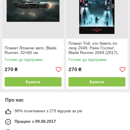
Плакат Той, хто біжить по
Плакат Літаюче авто, Blade
лезу 2049, Раян Ґослінґ,
Runner, 32×60 см
Blade Runner 2049 (2017),
Gosling, 60×40 см
Готово до відправки
Готово до відправки
270
270
₴
₴
Купити
Купити
Про нас
98% позитивних з 279 відгуків за рік
Працює з 09.06.2017