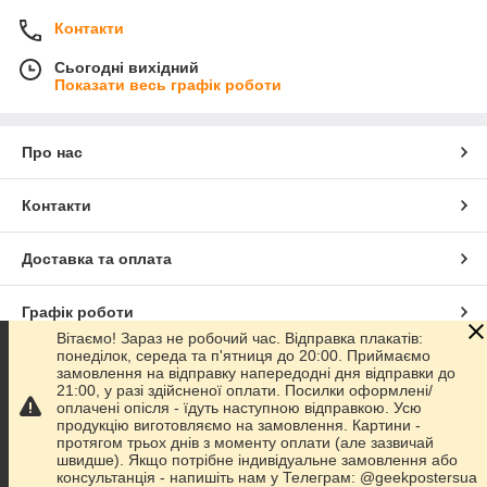
Контакти
Сьогодні вихідний
Показати весь графік роботи
Про нас
Контакти
Доставка та оплата
Графік роботи
Вітаємо! Зараз не робочий час. Відправка плакатів:
понеділок, середа та п'ятниця до 20:00. Приймаємо
Повна версія сайту
замовлення на відправку напередодні дня відправки до
21:00, у разі здійсненої оплати. Посилки оформлені/
оплачені опісля - їдуть наступною відправкою. Усю
Сайт створено на маркетплейсі
Prom.ua
продукцію виготовляємо на замовлення. Картини -
протягом трьох днів з моменту оплати (але зазвичай
швидше). Якщо потрібне індивідуальне замовлення або
Політика конфіденційності
консультанція - напишіть нам у Телеграм: @geekpostersua