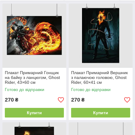
Плакат Примарний Гонщик
Плакат Примарний Вершник
на байку з ланцюгом, Ghost
з палаючою головою, Ghost
Rider, 43×60 см
Rider, 60×41 см
Готово до відправки
Готово до відправки
270
270
₴
₴
Купити
Купити