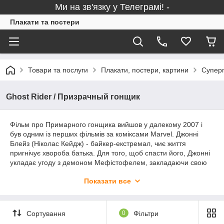
Ми на зв'язку у Телеграмі! -
Плакати та постери
Товари та послуги
Плакати, постери, картини
Суперг
Ghost Rider / Призрачный гонщик
Фільм про Примарного гонщика вийшов у далекому 2007 і
був одним із перших фільмів за коміксами Marvel. Джонні
Блейз (Ніколас Кейдж) - байкер-екстремал, чиє життя
пригнічує хвороба батька. Для того, щоб спасти його, Джонні
укладає угоду з демоном Мефістофелем, закладаючи свою
душу. Минули роки і прийшов час віддавати обіцяне. Так
Показати все
Блейз стає Примарним гонщиком, агентом демонічних сил.
Пропонуємо постери різних форматів із зображенням
Примарного гонщика у всій його пекельній красі.
Сортування
0
Фільтри