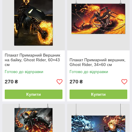
Плакат Примарний Вершник
на байку, Ghost Rider, 60×43
Плакат Примарний вершник,
см
Ghost Rider, 34×60 см
Готово до відправки
Готово до відправки
270
270
₴
₴
Купити
Купити