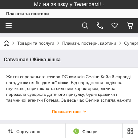
Ми на зв'язку у Телеграмі! -
Плакати та постери
Товари та послуги
Плакати, постери, картини
Суперг
Catwoman / Жінка-кішка
Життя справжнього козира DC коміксів Селіни Кайл й справді
нагадує життя бездомної кішки. Від народження наділена
гнучкістю, спритністю та сильним характером, дівчина
пережила суворість дитячого притулку, будні крадійки і
таємничої агентки Готема. За весь час Селіна встигла нажити
багатьох ворогів, - Пінгвіна, Пугало, Зейсса - але не менше
Показати все
союзників: Бетмена, Отруйного Плюща та Харлі Квінн. У
різних кінострічках роль Жінки-кішки виконували Мішель
Пфайффер, Енн Гетевей, Холлі Беррі та Зої Кравіц. Якщо не
готові заводити справжню кішечку, маєте можливість
Сортування
0
Фільтри
обдумати купівлю наших тематичних постерів.