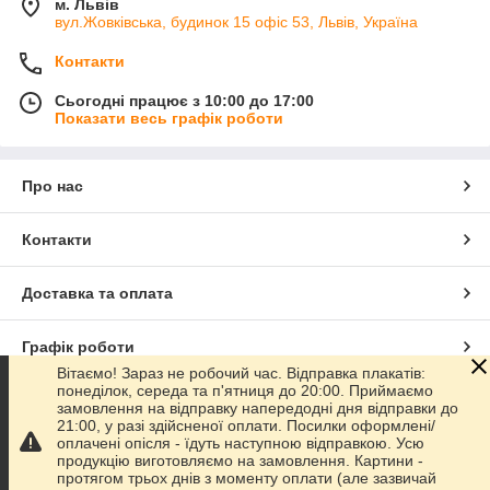
м. Львів
вул.Жовківська, будинок 15 офіс 53, Львів, Україна
Контакти
Сьогодні працює з 10:00 до 17:00
Показати весь графік роботи
Про нас
Контакти
Доставка та оплата
Графік роботи
Вітаємо! Зараз не робочий час. Відправка плакатів:
понеділок, середа та п'ятниця до 20:00. Приймаємо
Повна версія сайту
замовлення на відправку напередодні дня відправки до
21:00, у разі здійсненої оплати. Посилки оформлені/
оплачені опісля - їдуть наступною відправкою. Усю
Сайт створено на маркетплейсі
Prom.ua
продукцію виготовляємо на замовлення. Картини -
протягом трьох днів з моменту оплати (але зазвичай