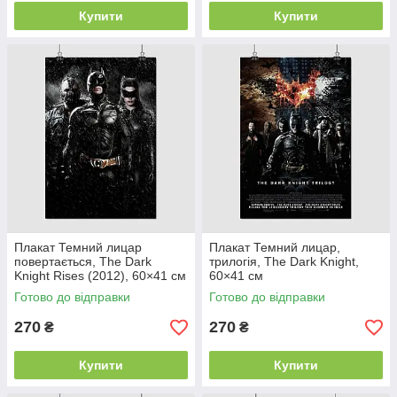
Купити
Купити
Плакат Темний лицар
Плакат Темний лицар,
повертається, The Dark
трилогія, The Dark Knight,
Knight Rises (2012), 60×41 см
60×41 см
Готово до відправки
Готово до відправки
270
270
₴
₴
Купити
Купити