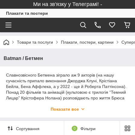
Ми на зв'язку у Телеграмі! -
Плакати та постери
Товари та послуги
Плакати, постери, картини
Суперг
Batman / Бетмен
Славнозвісного Бетмена зіграло аж 9 акторів (на нашу
сучасність припало виконання Джорджа Клуні, Крістіана
Бейла, Бена Аффлека, а у 2022 - ще й Роберта Паттінсона).
Понад 20 фільмів та анімацій (культовою є трилогія “Темний
Лицар” Крістофера Нолана) розповідають про життя Брюса
Вейна у супергеройській масці та без неї. Переслідуваний
Показати все
численними ворогами (Джокером, Пінгвіном, Пугалом,
Жінкою-кішкою та інш.), Вейн намагається чинити по совісті і
оберігати рідний Готем. Постер із Бетменом - це “must-have”
у домі фаната коміксів.
Сортування
0
Фільтри