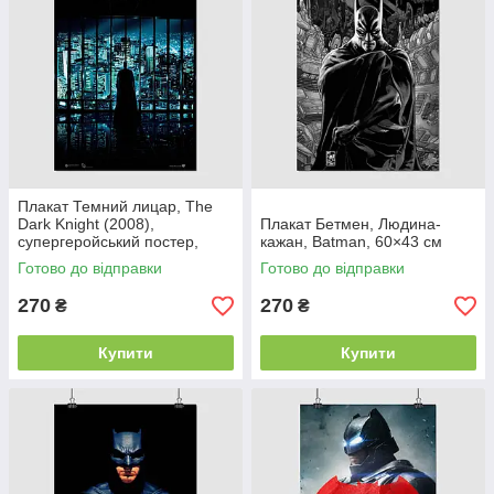
Плакат Темний лицар, The
Dark Knight (2008),
Плакат Бетмен, Людина-
супергеройський постер,
кажан, Batman, 60×43 см
60×43 см
Готово до відправки
Готово до відправки
270
270
₴
₴
Купити
Купити