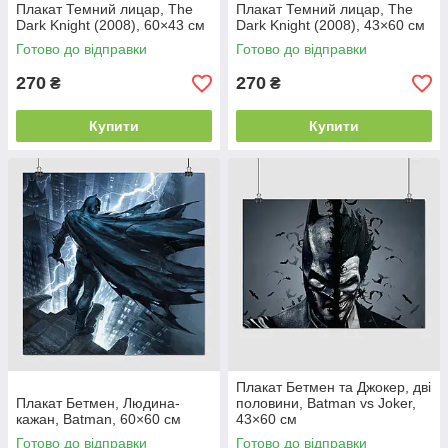
Плакат Темний лицар, The
Плакат Темний лицар, The
Dark Knight (2008), 60×43 см
Dark Knight (2008), 43×60 см
Готово до відправки
Готово до відправки
270
270
₴
₴
Купити
Купити
Плакат Бетмен та Джокер, дві
Плакат Бетмен, Людина-
половини, Batman vs Joker,
кажан, Batman, 60×60 см
43×60 см
Готово до відправки
Готово до відправки