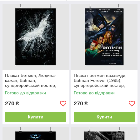
Плакат Бетмен, Людина-
Плакат Бетмен назавжди,
кажан, Batman,
Batman Forever (1995),
супергеройський постер,
супергеройський постер,
60×43 см
60×41 см
Готово до відправки
Готово до відправки
270
270
₴
₴
Купити
Купити