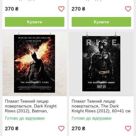
370
270
₴
₴
Купити
Купити
Плакат Темний лицар
Плакат Темний лицар
повертається, Dark Knight
повертається, The Dark
Rises (2012), Batman,
Knight Rises (2012), 60×41 см
культове кіно, 60×43 см
Готово до відправки
Готово до відправки
270
270
₴
₴