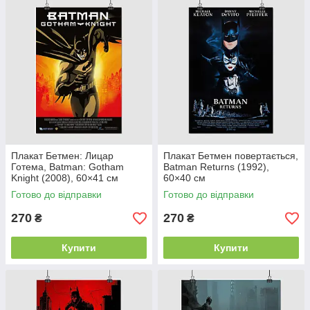
Плакат Бетмен: Лицар
Плакат Бетмен повертається,
Готема, Batman: Gotham
Batman Returns (1992),
Knight (2008), 60×41 см
60×40 см
Готово до відправки
Готово до відправки
270
270
₴
₴
Купити
Купити