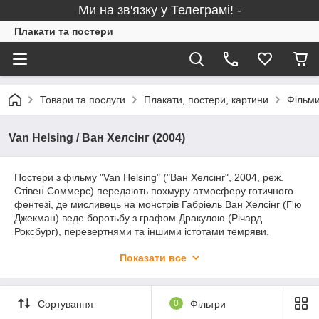
Ми на зв'язку у Телеграмі! -
Плакати та постери
Товари та послуги
Плакати, постери, картини
Фільми
Van Helsing / Ван Хелсінг (2004)
Постери з фільму "Van Helsing" ("Ван Хелсінг", 2004, реж.
Стівен Соммерс) передають похмуру атмосферу готичного
фентезі, де мисливець на монстрів Габріель Ван Хелсінг (Г'ю
Джекман) веде боротьбу з графом Дракулою (Річард
Роксбург), перевертнями та іншими істотами темряви.
Естетика класичних монстрів, містичні замки та динамічний
Показати все
екшен роблять цю категорію ідеальною для фанатів хорору,
темного фентезі та пригодницького кіно. Такі постери чудово
підійдуть для декору геймерської кімнати, домашнього
кінотеатру або як атмосферний подарунок поціновувачам
Сортування
0
Фільтри
вампірської тематики та готичної естетики.