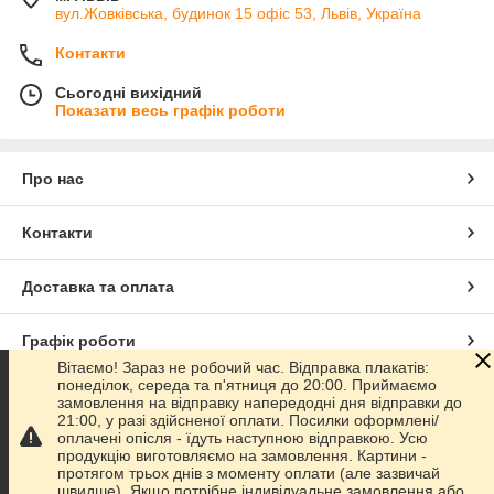
вул.Жовківська, будинок 15 офіс 53, Львів, Україна
Контакти
Сьогодні вихідний
Показати весь графік роботи
Про нас
Контакти
Доставка та оплата
Графік роботи
Вітаємо! Зараз не робочий час. Відправка плакатів:
понеділок, середа та п'ятниця до 20:00. Приймаємо
Повна версія сайту
замовлення на відправку напередодні дня відправки до
21:00, у разі здійсненої оплати. Посилки оформлені/
оплачені опісля - їдуть наступною відправкою. Усю
Сайт створено на маркетплейсі
Prom.ua
продукцію виготовляємо на замовлення. Картини -
протягом трьох днів з моменту оплати (але зазвичай
швидше). Якщо потрібне індивідуальне замовлення або