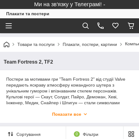
Ми на зв'язку у Телеграмі! -
Плакати та постери
Компью
Товари та послуги
Плакати, постери, картини
Team Fortress 2, TF2
Постери за мотивами гри "Team Fortress 2" від студії Valve
передають яскраву атмосферу командного шутера з
унікальним гумором і впізнаваним стилем персонажів.
Культові герої — Скаут, Солдат, Пайро, Демоман, Хеві,
Інженер, Медик, Снайпер і Шпигун — стали символами
ігрової культури та мемів. Така категорія ідеально підійде для
Показати все
фанатів онлайн-шутерів, поціновувачів ігор Valve та стане
чудовим декором для геймерської кімнати або подарунком
для друзів-геймерів і колекціонерів ігрового арту.
Сортування
0
Фільтри