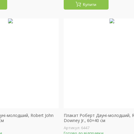
Купити
уні-молодший, Robert John
Плакат Роберт Дауні-молодший, R
см
Downey Jr., 60×40 см
6447
ки
Готово до відправки