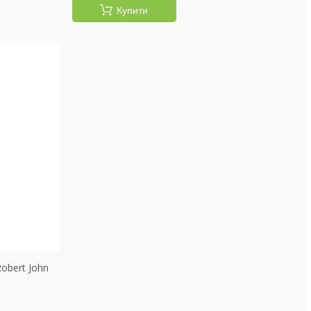
Купити
obert John