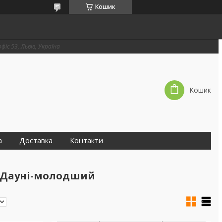
Кошик
фіс 53, Львів, Україна
Кошик
а
Доставка
Контакти
рт Дауні-молодший