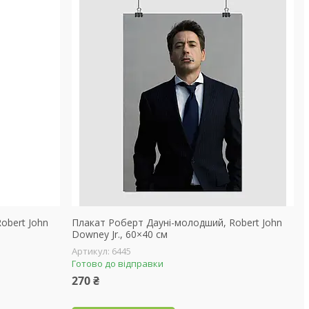
obert John
Плакат Роберт Дауні-молодший, Robert John
Downey Jr., 60×40 см
6445
Готово до відправки
270 ₴