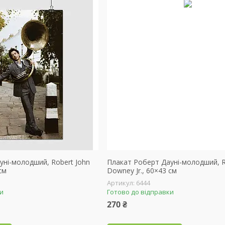
уні-молодший, Robert John
Плакат Роберт Дауні-молодший, R
см
Downey Jr., 60×43 см
6444
ки
Готово до відправки
270 ₴