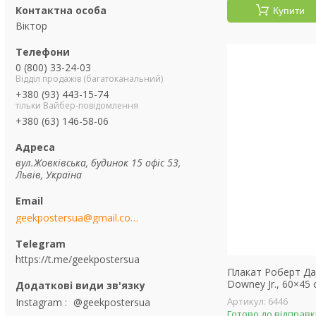
Купити
Віктор
0 (800) 33-24-03
Відділ продажів (багатоканальний)
+380 (93) 443-15-74
тільки Вайбер-повідомлення
+380 (63) 146-58-06
вул.Жовківська, будинок 15 офіс 53,
Львів, Україна
geekpostersua@gmail.com
https://t.me/geekpostersua
Плакат Роберт Да
Downey Jr., 60×45 
6446
Instagram
@geekpostersua
Готово до відправ