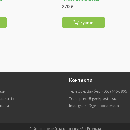
270 ₴
Купити
Контакти
ери
Телефон, Вайбер: (063) 146-5806
плакатів
Телеграм: @geekpostersua
рпаки
Instagram: @geekpostersua
Сайт створений на маркетплейсі
Prom.ua