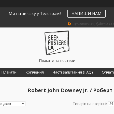
Ми на зв'язку у Телеграмі! -
НАПИШИ НАМ
вул.Жовківська, будинок 15 о
Плакати та постери
Плакати
Кріплення
Часті запитання (FAQ)
Оплат
Robert John Downey Jr. / Робе