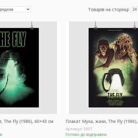
 The Fly (1986), 60×43 см
Плакат Муха, жахи, The Fly (1986)
5937
ки
Готово до відправки