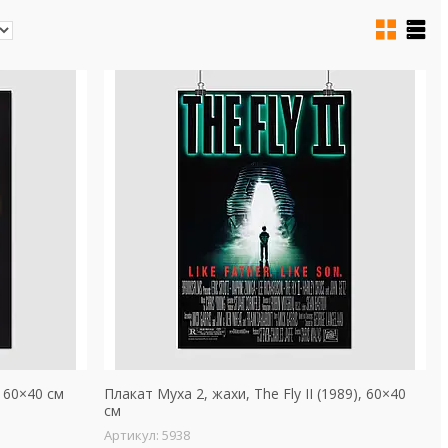
, 60×40 см
Плакат Муха 2, жахи, The Fly II (1989), 60×40
см
5938