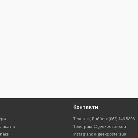
Контакти
ери
Телефон, Вайбер: (063) 146-5806
плакатів
Телеграм: @geekpostersua
рпаки
Instagram: @geekpostersua