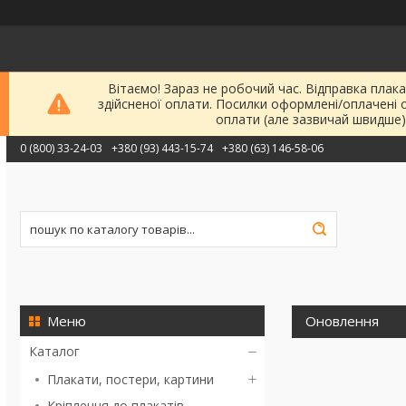
Вітаємо! Зараз не робочий час. Відправка плака
здійсненої оплати. Посилки оформлені/оплачені 
оплати (але зазвичай швидше)
0 (800) 33-24-03
+380 (93) 443-15-74
+380 (63) 146-58-06
Оновлення
Каталог
Плакати, постери, картини
Кріплення до плакатів