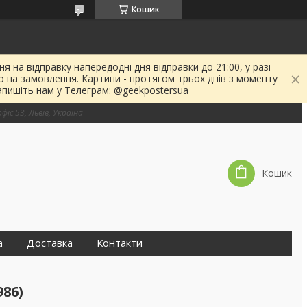
Кошик
я на відправку напередодні дня відправки до 21:00, у разі
о на замовлення. Картини - протягом трьох днів з моменту
апишіть нам у Телеграм: @geekpostersua
фіс 53, Львів, Україна
Кошик
а
Доставка
Контакти
986)