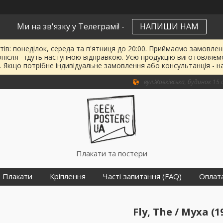
Ми на зв'язку у Телеграмі! -
НАПИШИ НАМ
тів: понеділок, середа та п'ятниця до 20:00. Приймаємо замовленн
опісля - їдуть наступною відправкою. Усю продукцію виготовляєм
. Якщо потрібне індивідуальне замовлення або консультанція - н
вул.Жовківська, будинок 15 о
Плакати та постери
Плакати
Кріплення
Часті запитання (FAQ)
Оплат
Fly, The / Муха (1