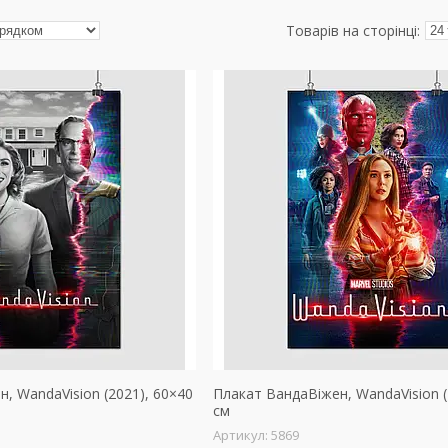
, WandaVision (2021), 60×40
Плакат ВандаВіжен, WandaVision (
см
5869