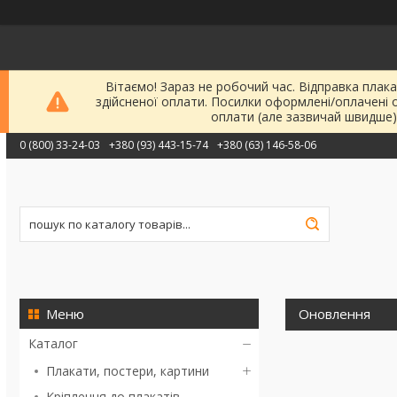
Вітаємо! Зараз не робочий час. Відправка плака
здійсненої оплати. Посилки оформлені/оплачені 
оплати (але зазвичай швидше)
0 (800) 33-24-03
+380 (93) 443-15-74
+380 (63) 146-58-06
Оновлення
Каталог
Плакати, постери, картини
Кріплення до плакатів