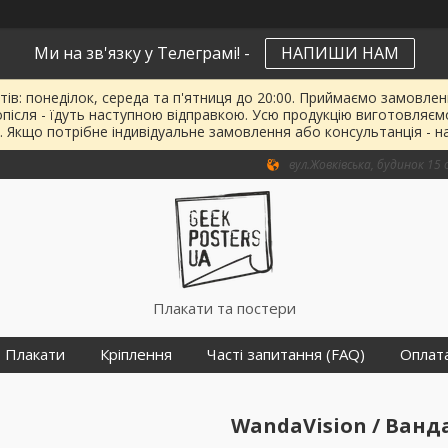
Ми на зв'язку у Телеграмі! -
НАПИШИ НАМ
тів: понеділок, середа та п'ятниця до 20:00. Приймаємо замовленн
опісля - їдуть наступною відправкою. Усю продукцію виготовляєм
. Якщо потрібне індивідуальне замовлення або консультанція - н
вул.Жовківська, будинок 15 о
Плакати та постери
Плакати
Кріплення
Часті запитання (FAQ)
Оплат
WandaVision / Ванд