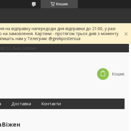
Кошик
я на відправку напередодні дня відправки до 21:00, у разі
о на замовлення. Картини - протягом трьох днів з моменту
апишіть нам у Телеграм: @geekpostersua
фіс 53, Львів, Україна
Кошик
а
Доставка
Контакти
аВіжен