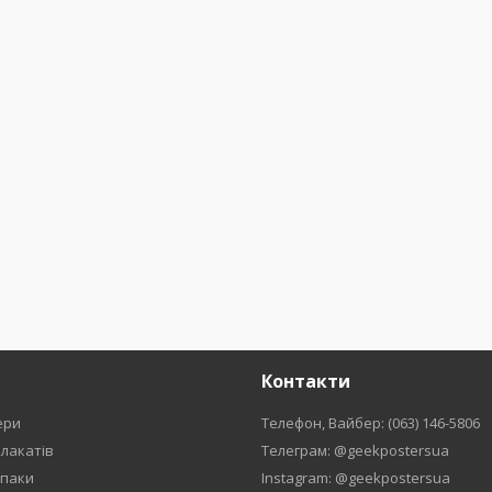
Контакти
ери
Телефон, Вайбер: (063) 146-5806
плакатів
Телеграм: @geekpostersua
рпаки
Instagram: @geekpostersua