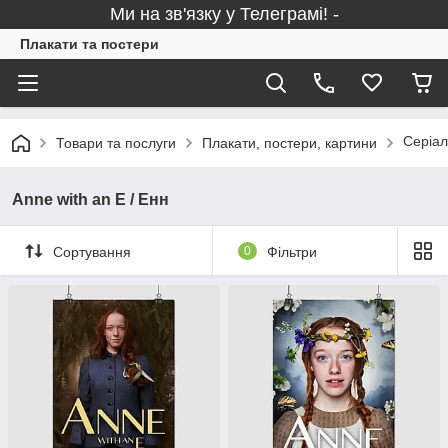
Ми на зв'язку у Телеграмі! -
Плакати та постери
Серіал
Товари та послуги
Плакати, постери, картини
Anne with an E / Енн
Сортування
0
Фільтри