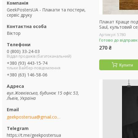
GeekPostersUA - Плакати та постери,
сервіс друку
Плакат Краще подз
Saul, культовий се
Віктор
5780
Готово до відправ
270 ₴
0 (800) 33-24-03
Відділ продажів (багатоканальний)
+380 (93) 443-15-74
Купити
тільки Вайбер-повідомлення
+380 (63) 146-58-06
вул.Жовківська, будинок 15 офіс 53,
Львів, Україна
geekpostersua@gmail.com
https://t.me/geekpostersua