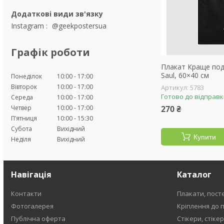
Instagram
@geekpostersua
Графік роботи
Плакат Краще подз
Saul, 60×40 см
Понеділок
10:00
17:00
Вівторок
10:00
17:00
5783
Готово до відправ
Середа
10:00
17:00
Четвер
10:00
17:00
270 ₴
Пʼятниця
10:00
15:30
Субота
Вихідний
Купити
Неділя
Вихідний
Навігація
Каталог
Контакти
Плакати, пост
Фотогалерея
Кріплення до 
Публічна оферта
Стікери, стіке