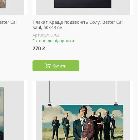
ter Call
Плакат Краще подзвоніть Солу, Better Call
Saul, 60×43 см
5782
Готово до відправки
270 ₴
Купити