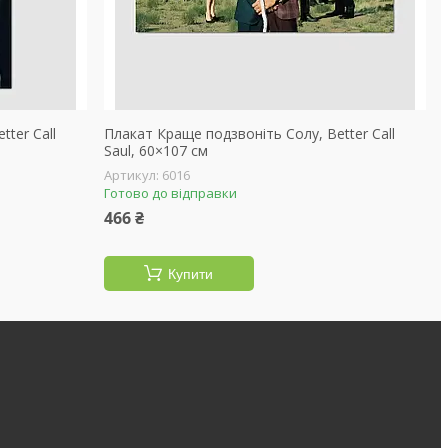
ter Call
Плакат Краще подзвоніть Солу, Better Call
Saul, 60×107 см
6016
Готово до відправки
466 ₴
Купити