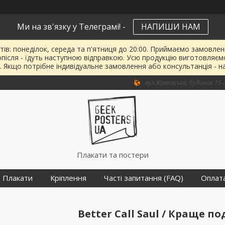
Ми на зв'язку у Телеграмі! -
НАПИШИ НАМ
тів: понеділок, середа та п'ятниця до 20:00. Приймаємо замовленн
опісля - їдуть наступною відправкою. Усю продукцію виготовляєм
. Якщо потрібне індивідуальне замовлення або консультанція - н
вул.Жовківська, будинок 15 о
Плакати та постери
Плакати
Кріплення
Часті запитання (FAQ)
Оплат
Better Call Saul / Краще п