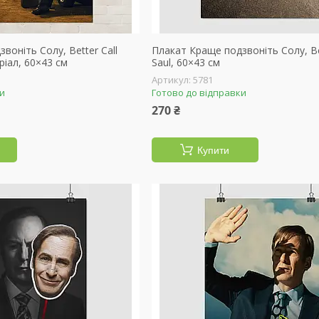
воніть Солу, Better Call
Плакат Краще подзвоніть Солу, Bet
ріал, 60×43 см
Saul, 60×43 см
5781
ки
Готово до відправки
270 ₴
Купити