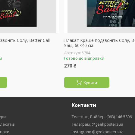
воніть Солу, Better Call
Плакат Краще подзвоніть Солу, Bet
Saul, 60×40 см
5784
ки
Готово до відправки
270 ₴
Купити
Контакти
ери
Телефон, Вайбер: (063) 146-5806
плакатів
Телеграм: @geekpostersua
рпаки
Instagram: @geekpostersua