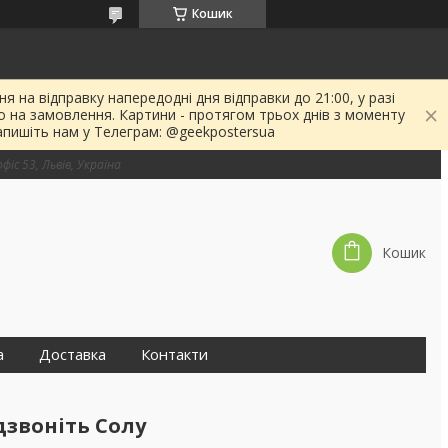
Кошик
я на відправку напередодні дня відправки до 21:00, у разі
о на замовлення. Картини - протягом трьох днів з моменту
апишіть нам у Телеграм: @geekpostersua
фіс 53, Львів, Україна
Кошик
а
Доставка
Контакти
одзвоніть Солу