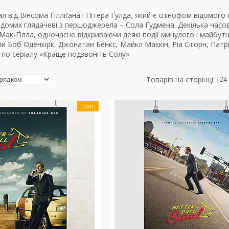
л від Вінсома Ґілліґана і Пітера Ґулда, який є спінофом відомого
ідомих глядачеві з першоджерела – Сола Ґудмена. Декілька часо
ак-Ґілла, одночасно відкриваючи деякі події минулого і майбутньо
али Боб Оденкірк, Джонатан Бенкс, Майкл Маккін, Ріа Сігорн, Па
по серіалу «Краще подзвоніть Солу».
Топ