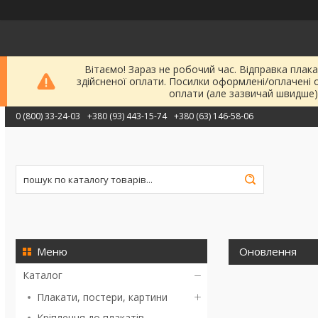
Вітаємо! Зараз не робочий час. Відправка плака
здійсненої оплати. Посилки оформлені/оплачені 
оплати (але зазвичай швидше)
0 (800) 33-24-03
+380 (93) 443-15-74
+380 (63) 146-58-06
Оновлення
Каталог
Плакати, постери, картини
Кріплення до плакатів