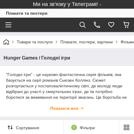
Ми на зв'язку у Телеграмі! -
Плакати та постери
Товари та послуги
Плакати, постери, картини
Фільми
Hunger Games / Голодні ігри
"Голодні ігри" - це науково-фантастична серія фільмів, яка
базується на серії романів Сьюзен Коллінз. Сюжет
розгортається у постапокаліптичному світі, де молоді люди
відібрані до участі у смертельних іграх, де їм потрібно
боротися за виживання на території змагань. Це боротьба не
тільки за життя, але й за політичну свободу та принципи.
Показати все
Головну роль зіграла Дженніфер Лоуренс, а також у фільмі
знялися Джош Хатчерсон, Ліам Гемсворт, Дональд Сазерленд
та інші. Режисери - Гарі Росс (перший фільм), Френсіс
Лоуренс (інші фільми).
Сортування
0
Фільтри