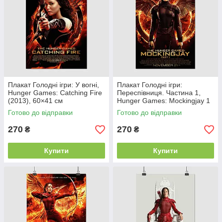
Плакат Голодні ігри: У вогні,
Плакат Голодні ігри:
Hunger Games: Catching Fire
Переспівниця. Частина 1,
(2013), 60×41 см
Hunger Games: Mockingjay 1
(2014), 60×39 см
Готово до відправки
Готово до відправки
270
270
₴
₴
Купити
Купити