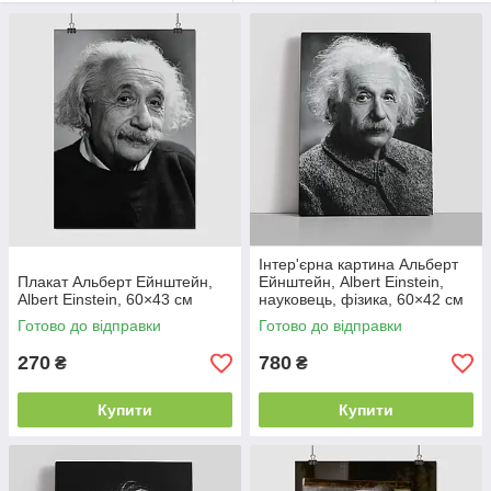
нашого плакату з Альбертом Ейнштейном.
Інтер'єрна картина Альберт
Плакат Альберт Ейнштейн,
Ейнштейн, Albert Einstein,
Albert Einstein, 60×43 см
науковець, фізика, 60×42 см
Готово до відправки
Готово до відправки
270
780
₴
₴
Купити
Купити