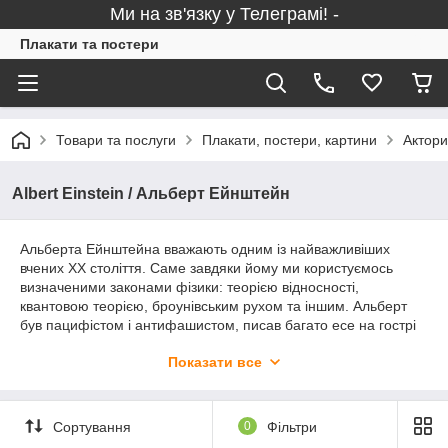
Ми на зв'язку у Телеграмі! -
Плакати та постери
Товари та послуги
Плакати, постери, картини
Актори
Albert Einstein / Альберт Ейнштейн
Альберта Ейнштейна вважають одним із найважливіших
вчених ХХ століття. Саме завдяки йому ми користуємось
визначеними законами фізики: теорією відносності,
квантовою теорією, броунівським рухом та іншим. Альберт
був пацифістом і антифашистом, писав багато есе на гострі
соціальні теми. Він розумів небезпеку ядерних реакцій і був
Показати все
одним із перших, хто виступив проти створення ядерної
зброї. Сучасна культура ототожнює його ім’я з “геніальністю”,
а з відомої фото з висунутим язиком встигли створити
окремий бренд. Вивчення фізики можна розпочати з чогось
Сортування
0
Фільтри
більш приємного, ніж формули та рівняння - наприклад, з