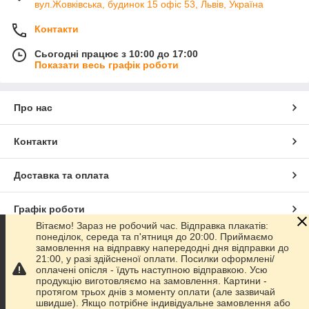
вул.Жовківська, будинок 15 офіс 53, Львів, Україна
Контакти
Сьогодні працює з 10:00 до 17:00
Показати весь графік роботи
Про нас
Контакти
Доставка та оплата
Графік роботи
Вітаємо! Зараз не робочий час. Відправка плакатів:
понеділок, середа та п'ятниця до 20:00. Приймаємо
Повна версія сайту
замовлення на відправку напередодні дня відправки до
21:00, у разі здійсненої оплати. Посилки оформлені/
оплачені опісля - їдуть наступною відправкою. Усю
Сайт створено на маркетплейсі
Prom.ua
продукцію виготовляємо на замовлення. Картини -
протягом трьох днів з моменту оплати (але зазвичай
швидше). Якщо потрібне індивідуальне замовлення або