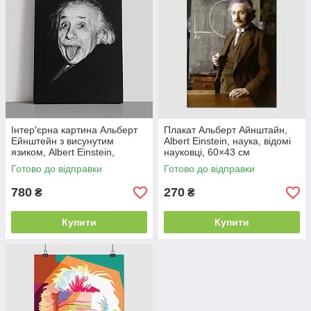
Інтер'єрна картина Альберт
Плакат Альберт Айнштайн,
Ейнштейн з висунутим
Albert Einstein, наука, відомі
язиком, Albert Einstein,
науковці, 60×43 см
науковець, фізика, 60×43 см
Готово до відправки
Готово до відправки
780
270
₴
₴
Купити
Купити