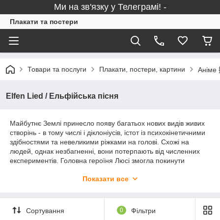
Ми на зв'язку у Телеграмі! -
Плакати та постери
Товари та послуги
Плакати, постери, картини
Аніме 
Elfen Lied / Ельфійська пісня
Майбутнє Землі принесло появу багатьох нових видів живих
створінь - в тому числі і діклоніусів, істот із психокінетичними
здібностями та невеликими ріжками на голові. Схожі на
людей, однак незбагненні, вони потерпають від численних
експериментів. Головна героїня Люсі змогла покинути
лабораторію, затаївши зло на весь людський рід. Проте,
Показати все
можливо, десь всередині неї ще живе доброта? Про це ви
дізнаєтесь, переглянувши аніме, а також придбавши
запропоновані тематичні постери.
Сортування
0
Фільтри