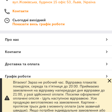
вул.Жовківська, будинок 15 офіс 53, Львів, Україна
Контакти
Сьогодні вихідний
Показати весь графік роботи
Про нас
Контакти
Доставка та оплата
Графік роботи
Вітаємо! Зараз не робочий час. Відправка плакатів:
понеділок, середа та п'ятниця до 20:00. Приймаємо
Повна версія сайту
замовлення на відправку напередодні дня відправки до
21:00, у разі здійсненої оплати. Посилки оформлені/
оплачені опісля - їдуть наступною відправкою. Усю
Сайт створено на маркетплейсі
Prom.ua
продукцію виготовляємо на замовлення. Картини -
протягом трьох днів з моменту оплати (але зазвичай
швидше). Якщо потрібне індивідуальне замовлення або