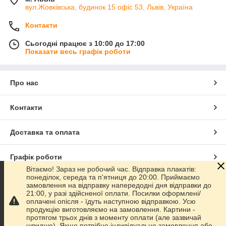
вул.Жовківська, будинок 15 офіс 53, Львів, Україна
Контакти
Сьогодні працює з 10:00 до 17:00
Показати весь графік роботи
Про нас
Контакти
Доставка та оплата
Графік роботи
Вітаємо! Зараз не робочий час. Відправка плакатів:
понеділок, середа та п'ятниця до 20:00. Приймаємо
Повна версія сайту
замовлення на відправку напередодні дня відправки до
21:00, у разі здійсненої оплати. Посилки оформлені/
оплачені опісля - їдуть наступною відправкою. Усю
Сайт створено на маркетплейсі
Prom.ua
продукцію виготовляємо на замовлення. Картини -
протягом трьох днів з моменту оплати (але зазвичай
швидше). Якщо потрібне індивідуальне замовлення або