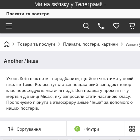
Ми на зв'язку у Телеграмі! -
Плакати та постери
Товари та послуги
Плакати, постери, картини
Аніме 
Another / Інша
Учень Коїті ніяк не міг передбачити, що його чекатиме у новій
школі в Токіо. Колись тут стався нещасливий випадок і тепер
клас переслідують містичні події. Вся правда у проклятті - у
мертвій дівчинці Місакі, яку запросили стати частиною класу.
Пропонуємо пірнути в атмосферу аніме “Інша” за допомогою
наших постерів.
Сортування
0
Фільтри