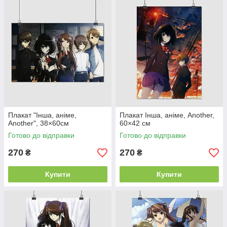
Плакат "Інша, аніме,
Плакат Інша, аніме, Another,
Another", 38×60см
60×42 см
Готово до відправки
Готово до відправки
270
270
₴
₴
Купити
Купити