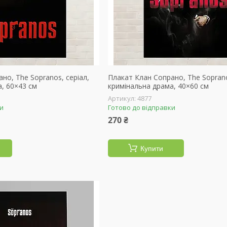
но, The Sopranos, серіал,
Плакат Клан Сопрано, The Soprano
, 60×43 см
кримінальна драма, 40×60 см
4877
ки
Готово до відправки
270 ₴
Купити