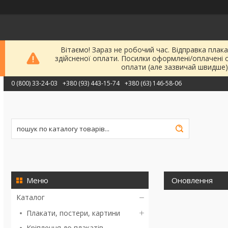
Вітаємо! Зараз не робочий час. Відправка плака
здійсненої оплати. Посилки оформлені/оплачені 
оплати (але зазвичай швидше)
0 (800) 33-24-03
+380 (93) 443-15-74
+380 (63) 146-58-06
Оновлення
Каталог
Плакати, постери, картини
Кріплення до плакатів