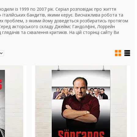
одили із 1999 по 2007 рік. Серіал розповідає про життя
» італійських бандитів, якими керує. Виснажлива робота та
них проблем, з якими йому доведеться розбиратись протягом
 Серед акторського складу Джеймс Гандолфіні, Лоррейн
 глядачів та схвалення критиків. На цій сторінці сайту Ви