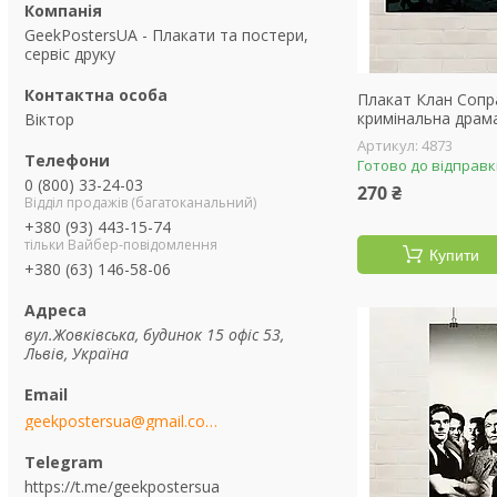
GeekPostersUA - Плакати та постери,
сервіс друку
Плакат Клан Сопра
кримінальна драма
Віктор
4873
Готово до відправ
0 (800) 33-24-03
270 ₴
Відділ продажів (багатоканальний)
+380 (93) 443-15-74
тільки Вайбер-повідомлення
Купити
+380 (63) 146-58-06
вул.Жовківська, будинок 15 офіс 53,
Львів, Україна
geekpostersua@gmail.com
https://t.me/geekpostersua