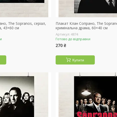
но, The Sopranos, серіал,
Плакат Клан Сопрано, The Soprano
, 43×60 см
кримінальна драма, 60×40 см
4874
ки
Готово до відправки
270 ₴
Купити