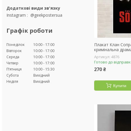
Instagram
@geekpostersua
Графік роботи
Плакат Клан Сопра
Понеділок
10:00
17:00
кримінальна драма
Вівторок
10:00
17:00
4876
Середа
10:00
17:00
Готово до відправ
Четвер
10:00
17:00
270 ₴
Пʼятниця
10:00
15:30
Субота
Вихідний
Неділя
Вихідний
Купити