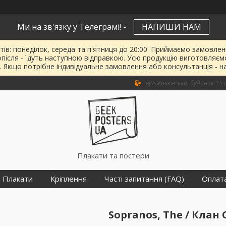
Ми на зв'язку у Телеграмі! -
НАПИШИ НАМ
тів: понеділок, середа та п'ятниця до 20:00. Приймаємо замовленн
опісля - їдуть наступною відправкою. Усю продукцію виготовляєм
. Якщо потрібне індивідуальне замовлення або консультанція - н
вул.Жовківська, будинок 15 о
Плакати та постери
Плакати
Кріплення
Часті запитання (FAQ)
Оплат
Sopranos, The / Клан