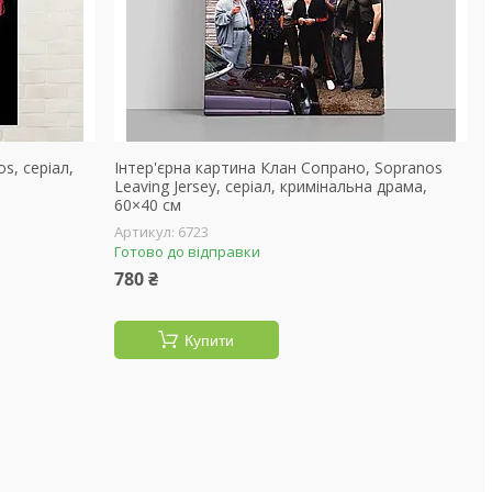
s, серіал,
Інтер'єрна картина Клан Сопрано, Sopranos
Leaving Jersey, серіал, кримінальна драма,
60×40 см
6723
Готово до відправки
780 ₴
Купити