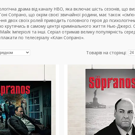
логічна драма від каналу HBO, яка включає шість сезонів, що вих
оні Сопрано, що окрім своєї звичайної родини, має також «сім’ю
ння двох своїх ролей приводить головного героя до психологіч
но крутячись в самому центрі кримінального життя Нью-Джерсі.
 Майк Імперіолі та інші. Серіал отримав велику популярність серед
плакати по телесеріалу «Клан Сопрано».