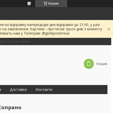
Кошик
я на відправку напередодні дня відправки до 21:00, у разі
о на замовлення. Картини - протягом трьох днів з моменту
апишіть нам у Телеграм: @geekpostersua
фіс 53, Львів, Україна
Кошик
а
Доставка
Контакти
 Сопрано