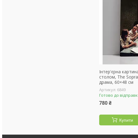
Інтер'єрна картин
столом, The Sopra
драма, 60×48 см
6849
Готово до відправ
780 ₴
Купити