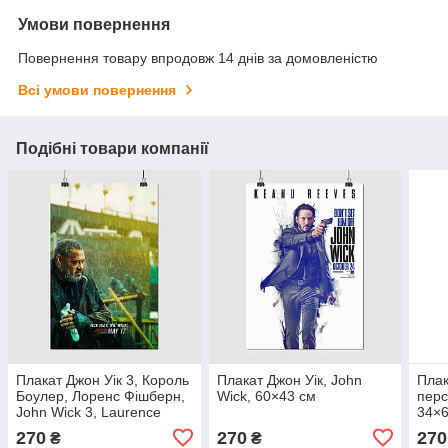
Умови повернення
Повернення товару впродовж 14 днів за домовленістю
Всі умови повернення
Подібні товари компанії
Плакат Джон Уік 3, Король
Плакат Джон Уік, John
Плак
Боулер, Лоренс Фішберн,
Wick, 60×43 см
перс
John Wick 3, Laurence
34×6
Fishburne, 60×39 см
270
270
270
₴
₴