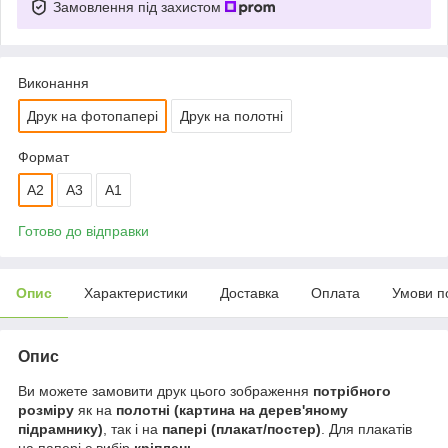
Замовлення під захистом
Виконання
Друк на фотопапері
Друк на полотні
Формат
A2
A3
А1
Готово до відправки
Опис
Характеристики
Доставка
Оплата
Умови п
Опис
Ви можете замовити друк цього зображення
потрібного
розміру
як на
полотні (картина на дерев'яному
підрамнику)
, так і на
папері (плакат/постер)
. Для плакатів
на папері є вибір
кріплень
.