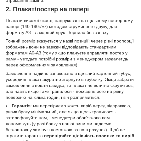
отримання заміни.
2. Плакат/постер на папері
Плакати високої якості, надруковані на щільному постерному
папері (140-180г/м²) методом струминного друку, для
формату А3 - лазерний друк. Чорнило без запаху.
Точний розмір вказується у назві позиції: через різні пропорції
зображень вони не завжди відповідають стандартним
форматам А0-А3 (тому якщо плануєте вправляти постер у
раму - узгодьте потрібні розміри з менеджером заздалегідь
перед оформленням замовлення).
Замовлення надійно запаковано в щільний картонний тубус,
усередині плакат акуратно згорнуто в трубочку. Якщо забрати
замовлення з пошти швидко, то плакат не встигне скрутитись,
але навіть якщо таке трапилося - покладіть його на рівну
поверхню на кілька годин, і він розпрямиться.
Гарантія
: ми перевіряємо кожен виріб перед відправкою,
ризик браку мінімальний, але якщо щось трапилося -
зателефонуйте нам, і менеджери обов'язково вам
допоможуть (у разі браку з нашої вини ми надаємо
безкоштовну заміну з доставкою за наш рахунок). Щоб не
втратити гарантію
перевіряйте цілісність посилки та виріб