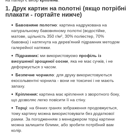
1. Друк картин на полотні (якщо потрібні
плакати - гортайте нижче)
Бавовняне полотно
: картина надрукована на
натуральному бавовняному полотні (водостійке,
матове, щільність 350 г/м², 30% поліестер, 70%
бавовна) і натягнута на дерев'яний підрамник методом
галерейної натяжки.
Підрамник:
ми використовуємо
профіль із
висушеної зрощеної сосни
, яка не має сучків, і не
деформується з часом.
Безпечне чорнило
: для друку використовуються
екосольвентні чорнила - вони не токсичні і не мають
запаху.
Кріплення:
картина має кріплення з зворотного боку,
що дозволяє легко повісити її на стіну.
Торці
: на бічних гранях зображення продовжується,
тому картину можна використовувати без додаткової
рамки. За погодженням з менеджером торці картини
можна залишити білими, або зробити потрібний вам
колір.