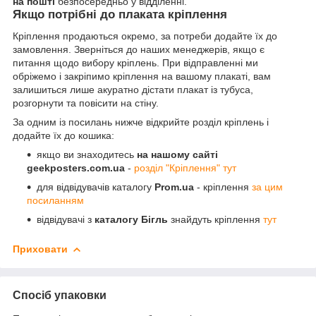
на пошті
безпосередньо у відділенні.
Якщо потрібні до плаката кріплення
Кріплення продаються окремо, за потреби додайте їх до
замовлення. Зверніться до наших менеджерів, якщо є
питання щодо вибору кріплень. При відправленні ми
обріжемо і закріпимо кріплення на вашому плакаті, вам
залишиться лише акуратно дістати плакат із тубуса,
розгорнути та повісити на стіну.
За одним із посилань нижче відкрийте розділ кріплень і
додайте їх до кошика:
якщо ви знаходитесь
на нашому сайті
geekposters.com.ua
-
розділ "Кріплення" тут
для відвідувачів каталогу
Prom.ua
- кріплення
за цим
посиланням
відвідувачі з
каталогу Бігль
знайдуть кріплення
тут
Приховати
Спосіб упаковки