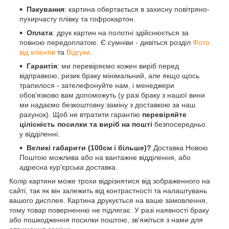
Пакування
: картина обертається в захисну повітряно-
пухирчасту плівку та гофрокартон.
Оплата
: друк картин на полотні здійснюється за
повною передоплатою. Є сумніви - дивіться розділ
Фото
від клієнтів
та
Відгуки
.
Гарантія
: ми перевіряємо кожен виріб перед
відправкою, ризик браку мінімальний, але якщо щось
трапилося - зателефонуйте нам, і менеджери
обов'язково вам допоможуть (у разі браку з нашої вини
ми надаємо безкоштовну заміну з доставкою за наш
рахунок). Щоб не втратити гарантію
перевіряйте
цілісність посилки та виріб на пошті
безпосередньо
у відділенні.
Великі габарити (100см і більше)?
Доставка Новою
Поштою можлива або на вантажне відділення, або
адресна кур'єрська доставка.
Колір картини може трохи відрізнятися від зображенного на
сайті, так як він залежить від контрастності та налаштувань
вашого дисплея. Картина друкується на ваше замовлення,
тому товар поверненню не підлягає. У разі наявності браку
або пошкодження посилки поштою, зв'яжіться з нами для