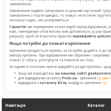
замовлення).
Замовлення надійно запаковано в щільний картонний тубус
замовлення з пошти швидко, то плакат не встигне скрутити
на кілька годин, і він розпрямиться.
Гарантія
: ми перевіряємо кожен виріб перед відправкою, 
нам, і менеджери обов'язково вам допоможуть (у разі бра
рахунок). Щоб не втратити гарантію
перевіряйте цілісні
Якщо потрібні до плаката кріплення
Кріплення продаються окремо, за потреби додайте їх до з
вибору кріплень. При відправленні ми обріжемо і закріпим
плакат із тубуса, розгорнути та повісити на стіну.
За одним із посилань нижче відкрийте розділ кріплень і дод
якщо ви знаходитесь
на нашому сайті geekposters
для відвідувачів каталогу
Prom.ua
- кріплення
за цим 
відвідувачі з
каталогу Бігль
знайдуть кріплення
тут
Навігація
Каталог