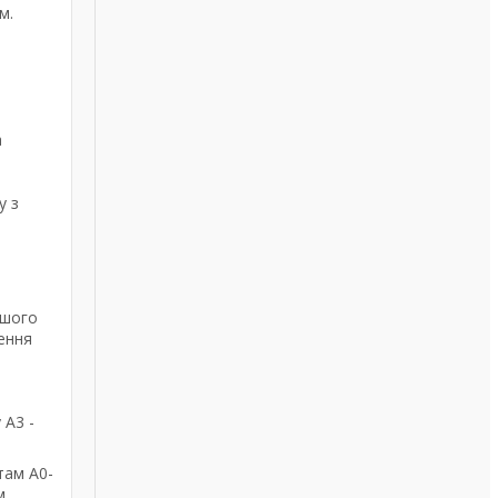
м.
а
у з
ашого
ення
 А3 -
там А0-
м