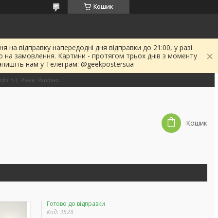
Кошик
я на відправку напередодні дня відправки до 21:00, у разі
о на замовлення. Картини - протягом трьох днів з моменту
апишіть нам у Телеграм: @geekpostersua
фіс 53, Львів, Україна
Кошик
Готово до відправки
Код:
3528