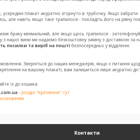
, усередині плакат акуратно згорнуто в трубочку. Якщо забрати
сь, але навіть якщо таке трапилося - покладіть його на рівну п
ризик браку мінімальний, але якщо щось трапилося - зателефону
ку з нашої вини ми надаємо безкоштовну заміну з доставкою за 
сть посилки та виріб на пошті
безпосередньо у відділенні.
амовлення. Зверніться до наших менеджерів, якщо є питання що
о кріплення на вашому плакаті, вам залишиться лише акуратно діс
айте їх до кошика:
.com.ua
-
розділ "Кріплення" тут
посиланням
Контакти