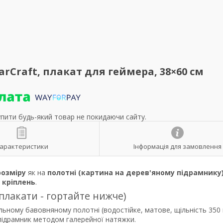
arCraft, плакат для геймера, 38×60 см
упити будь-який товар не покидаючи сайту.
арактеристики
Інформація для замовлення
розміру
як на
полотні (картина на дерев'яному підрамнику
р
кріплень
.
 плакати - гортайте нижче)
льному бавовняному полотні (водостійке, матове, щільність 350 
 підрамник методом галерейної натяжки.