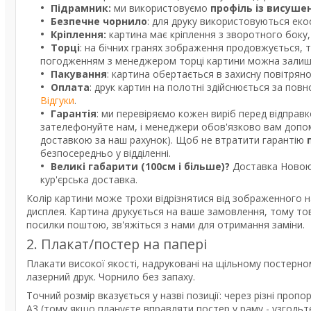
Підрамник:
ми використовуємо
профіль із висуше
Безпечне чорнило
: для друку використовуються екос
Кріплення:
картина має кріплення з зворотного боку, 
Торці
: на бічних гранях зображення продовжується, 
погодженням з менеджером торці картини можна залишит
Пакування
: картина обертається в захисну повітрян
Оплата
: друк картин на полотні здійснюється за пов
Відгуки
.
Гарантія
: ми перевіряємо кожен виріб перед відправ
зателефонуйте нам, і менеджери обов'язково вам допом
доставкою за наш рахунок). Щоб не втратити гарантію
безпосередньо у відділенні.
Великі габарити (100см і більше)?
Доставка Новою 
кур'єрська доставка.
Колір картини може трохи відрізнятися від зображенного н
дисплея. Картина друкується на ваше замовлення, тому то
посилки поштою, зв'яжіться з нами для отримання заміни.
2. Плакат/постер на папері
Плакати високої якості, надруковані на щільному постерно
лазерний друк. Чорнило без запаху.
Точний розмір вказується у назві позиції: через різні про
А3 (тому якщо плануєте вправляти постер у раму - узгодь