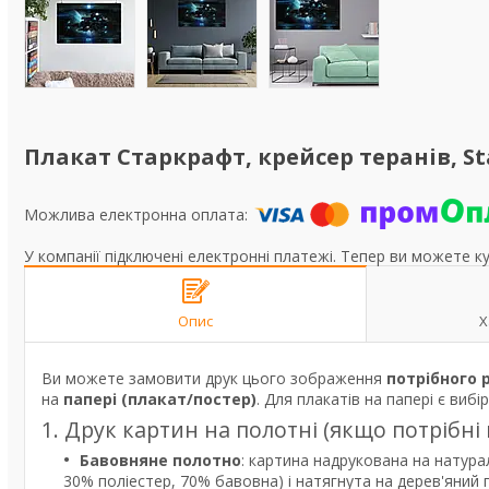
Плакат Старкрафт, крейсер теранів, St
У компанії підключені електронні платежі. Тепер ви можете к
Опис
Х
Ви можете замовити друк цього зображення
потрібного 
на
папері (плакат/постер)
. Для плакатів на папері є вибі
1. Друк картин на полотні (якщо потрібні
Бавовняне полотно
: картина надрукована на натура
30% поліестер, 70% бавовна) і натягнута на дерев'яний