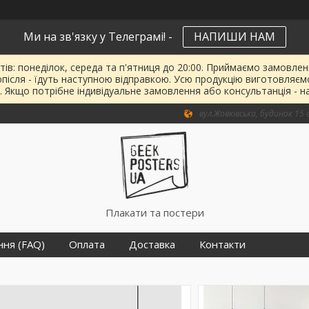
Ми на зв'язку у Телеграмі! -
НАПИШИ НАМ
тів: понеділок, середа та п'ятниця до 20:00. Приймаємо замовленн
опісля - їдуть наступною відправкою. Усю продукцію виготовляєм
. Якщо потрібне індивідуальне замовлення або консультанція - н
вул.Жовківська, будинок 15 о
Плакати та постери
ння (FAQ)
Оплата
Доставка
Контакти