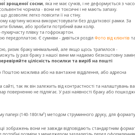
ної зрощеної сосни
, яка не має сучків, і не деформується з часо
ольвентні чорнила - вони не токсичні і не мають запаху.
що дозволяє легко повісити її на стіну.
тому картину можна використовувати без додаткової рамки. За
и білими, або зробити потрібний вам колір.
о-пухирчасту плівку та гофрокартон.
ною передоплатою. Є сумніви - дивіться розділ
Фото від клієнтів
т
кою, ризик браку мінімальний, але якщо щось трапилося -
ожуть (у разі браку з нашої вини ми надаємо безкоштовну замін
перевіряйте цілісність посилки та виріб на пошті
Поштою можлива або на вантажне відділення, або адресна
а сайті, так як він залежить від контрастності та налаштувань в
вар поверненню не підлягає. У разі наявності браку або пошкодж
му папері (140-180г/м²) методом струминного друку, для формату
порції зображень вони не завжди відповідають стандартним форма
те потрібні розміри з менеджером заздалегідь перед оформлення