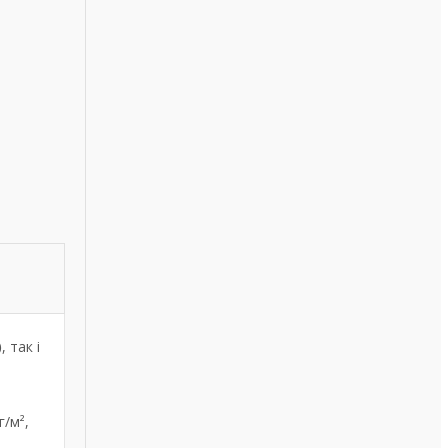
)
, так і
г/м²,