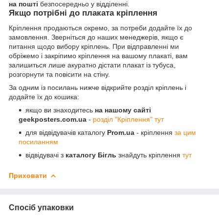
на пошті
безпосередньо у відділенні.
Якщо потрібні до плаката кріплення
Кріплення продаються окремо, за потреби додайте їх до
замовлення. Зверніться до наших менеджерів, якщо є
питання щодо вибору кріплень. При відправленні ми
обріжемо і закріпимо кріплення на вашому плакаті, вам
залишиться лише акуратно дістати плакат із тубуса,
розгорнути та повісити на стіну.
За одним із посилань нижче відкрийте розділ кріплень і
додайте їх до кошика:
якщо ви знаходитесь
на нашому сайті
geekposters.com.ua
-
розділ "Кріплення" тут
для відвідувачів каталогу
Prom.ua
- кріплення
за цим
посиланням
відвідувачі з
каталогу Бігль
знайдуть кріплення
тут
Приховати
Спосіб упаковки