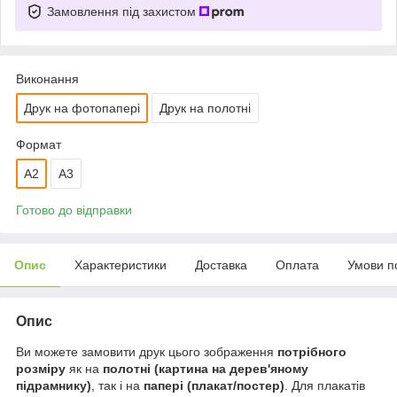
Замовлення під захистом
Виконання
Друк на фотопапері
Друк на полотні
Формат
A2
A3
Готово до відправки
Опис
Характеристики
Доставка
Оплата
Умови п
Опис
Ви можете замовити друк цього зображення
потрібного
розміру
як на
полотні (картина на дерев'яному
підрамнику)
, так і на
папері (плакат/постер)
. Для плакатів