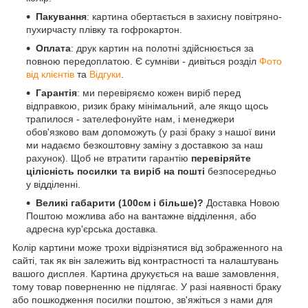
Пакування
: картина обертається в захисну повітряно-
пухирчасту плівку та гофрокартон.
Оплата
: друк картин на полотні здійснюється за
повною передоплатою. Є сумніви - дивіться розділ
Фото
від клієнтів
та
Відгуки
.
Гарантія
: ми перевіряємо кожен виріб перед
відправкою, ризик браку мінімальний, але якщо щось
трапилося - зателефонуйте нам, і менеджери
обов'язково вам допоможуть (у разі браку з нашої вини
ми надаємо безкоштовну заміну з доставкою за наш
рахунок). Щоб не втратити гарантію
перевіряйте
цілісність посилки та виріб на пошті
безпосередньо
у відділенні.
Великі габарити (100см і більше)?
Доставка Новою
Поштою можлива або на вантажне відділення, або
адресна кур'єрська доставка.
Колір картини може трохи відрізнятися від зображенного на
сайті, так як він залежить від контрастності та налаштувань
вашого дисплея. Картина друкується на ваше замовлення,
тому товар поверненню не підлягає. У разі наявності браку
або пошкодження посилки поштою, зв'яжіться з нами для