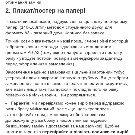
отримання заміни.
2. Плакат/постер на папері
Плакати високої якості, надруковані на щільному постерному
папері (140-180г/м²) методом струминного друку, для
формату А3 - лазерний друк. Чорнило без запаху.
Точний розмір вказується у назві позиції: через різні пропорції
зображень вони не завжди відповідають стандартним
форматам А0-А3 (тому якщо плануєте вправляти постер у
раму - узгодьте потрібні розміри з менеджером заздалегідь
перед оформленням замовлення).
Замовлення надійно запаковано в щільний картонний тубус,
усередині плакат акуратно згорнуто в трубочку. Якщо забрати
замовлення з пошти швидко, то плакат не встигне скрутитись,
але навіть якщо таке трапилося - покладіть його на рівну
поверхню на кілька годин, і він розпрямиться.
Гарантія
: ми перевіряємо кожен виріб перед відправкою,
ризик браку мінімальний, але якщо щось трапилося -
зателефонуйте нам, і менеджери обов'язково вам
допоможуть (у разі браку з нашої вини ми надаємо
безкоштовну заміну з доставкою за наш рахунок). Щоб не
втратити гарантію
перевіряйте цілісність посилки та виріб