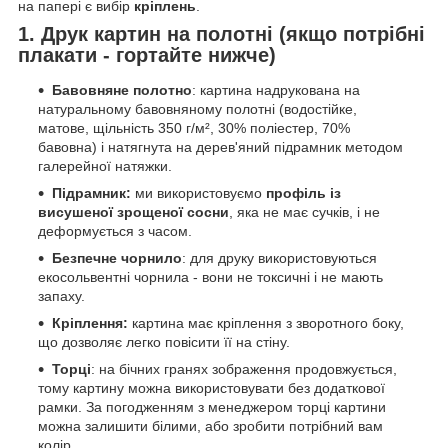
на папері є вибір
кріплень
.
1. Друк картин на полотні (якщо потрібні
плакати - гортайте нижче)
Бавовняне полотно
: картина надрукована на
натуральному бавовняному полотні (водостійке,
матове, щільність 350 г/м², 30% поліестер, 70%
бавовна) і натягнута на дерев'яний підрамник методом
галерейної натяжки.
Підрамник:
ми використовуємо
профіль із
висушеної зрощеної сосни
, яка не має сучків, і не
деформується з часом.
Безпечне чорнило
: для друку використовуються
екосольвентні чорнила - вони не токсичні і не мають
запаху.
Кріплення:
картина має кріплення з зворотного боку,
що дозволяє легко повісити її на стіну.
Торці
: на бічних гранях зображення продовжується,
тому картину можна використовувати без додаткової
рамки. За погодженням з менеджером торці картини
можна залишити білими, або зробити потрібний вам
колір.