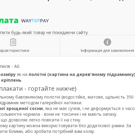
упити будь-який товар не покидаючи сайту.
арактеристики
Інформація для замовлення
исів - А0.
розміру
як на
полотні (картина на дерев'яному підрамнику
р
кріплень
.
 плакати - гортайте нижче)
льному бавовняному полотні (водостійке, матове, щільність 350 
 підрамник методом галерейної натяжки.
ної зрощеної сосни
, яка не має сучків, і не деформується з часо
ольвентні чорнила - вони не токсичні і не мають запаху.
що дозволяє легко повісити її на стіну.
тому картину можна використовувати без додаткової рамки. За
и білими, або зробити потрібний вам колір.