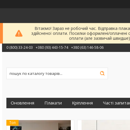
Вітаємо! Зараз не робочий час. Відправка плака
здійсненої оплати. Посилки оформлені/оплачені 
оплати (але зазвичай швидше)
0 (800) 33-24-03
+380 (93) 443-15-74
+380 (63) 146-58-06
Оновлення
Плакати
Кріплення
Часті запита
Топ