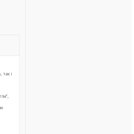
)
, так і
г/м²,
м.