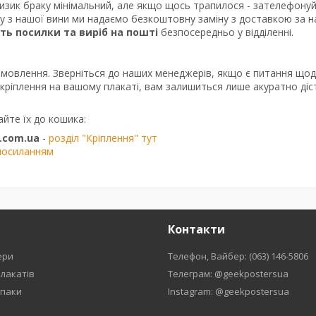
ризик браку мінімальний, але якщо щось трапилося - зателефону
ку з нашої вини ми надаємо безкоштовну заміну з доставкою за 
сть посилки та виріб на пошті
безпосередньо у відділенні.
амовлення. Зверніться до наших менеджерів, якщо є питання що
о кріплення на вашому плакаті, вам залишиться лише акуратно діс
айте їх до кошика:
.com.ua
-
розділ "Кріплення" тут
посиланням
Контакти
ери
Телефон, Вайбер: (063) 146-5806
плакатів
Телеграм: @geekpostersua
рпаки
Instagram: @geekpostersua