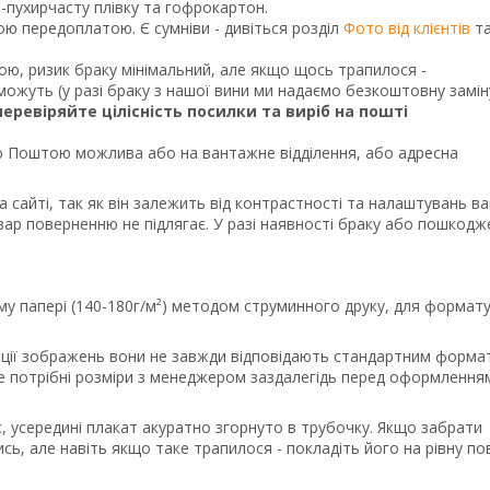
о-пухирчасту плівку та гофрокартон.
ною передоплатою. Є сумніви - дивіться розділ
Фото від клієнтів
т
кою, ризик браку мінімальний, але якщо щось трапилося -
ожуть (у разі браку з нашої вини ми надаємо безкоштовну замін
перевіряйте цілісність посилки та виріб на пошті
Поштою можлива або на вантажне відділення, або адресна
а сайті, так як він залежить від контрастності та налаштувань в
вар поверненню не підлягає. У разі наявності браку або пошкодж
му папері (140-180г/м²) методом струминного друку, для формату
порції зображень вони не завжди відповідають стандартним форма
те потрібні розміри з менеджером заздалегідь перед оформлення
, усередині плакат акуратно згорнуто в трубочку. Якщо забрати
сь, але навіть якщо таке трапилося - покладіть його на рівну п