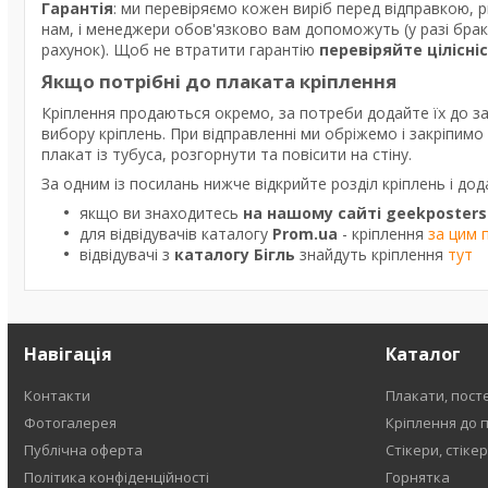
Гарантія
: ми перевіряємо кожен виріб перед відправкою, 
нам, і менеджери обов'язково вам допоможуть (у разі бра
рахунок). Щоб не втратити гарантію
перевіряйте цілісні
Якщо потрібні до плаката кріплення
Кріплення продаються окремо, за потреби додайте їх до з
вибору кріплень. При відправленні ми обріжемо і закріпим
плакат із тубуса, розгорнути та повісити на стіну.
За одним із посилань нижче відкрийте розділ кріплень і дод
якщо ви знаходитесь
на нашому сайті geekposters
для відвідувачів каталогу
Prom.ua
- кріплення
за цим 
відвідувачі з
каталогу Бігль
знайдуть кріплення
тут
Навігація
Каталог
Контакти
Плакати, пост
Фотогалерея
Кріплення до 
Публічна оферта
Стікери, стіке
Політика конфіденційності
Горнятка