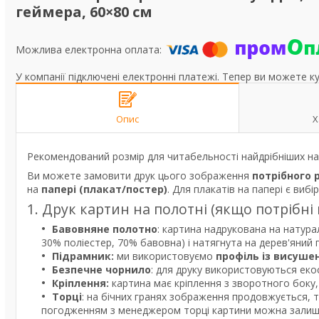
геймера, 60×80 см
У компанії підключені електронні платежі. Тепер ви можете к
Опис
Х
Рекомендований розмір для читабельності найдрібніших нап
Ви можете замовити друк цього зображення
потрібного 
на
папері (плакат/постер)
. Для плакатів на папері є вибі
1. Друк картин на полотні (якщо потрібні
Бавовняне полотно
: картина надрукована на натура
30% поліестер, 70% бавовна) і натягнута на дерев'яний
Підрамник:
ми використовуємо
профіль із висуше
Безпечне чорнило
: для друку використовуються екос
Кріплення:
картина має кріплення з зворотного боку, 
Торці
: на бічних гранях зображення продовжується, 
погодженням з менеджером торці картини можна залишит