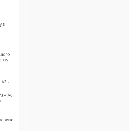
а
у з
ашого
ення
 А3 -
там А0-
м
оверхню