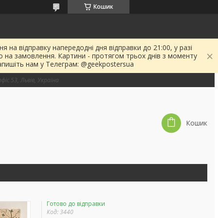
Кошик
я на відправку напередодні дня відправки до 21:00, у разі
о на замовлення. Картини - протягом трьох днів з моменту
апишіть нам у Телеграм: @geekpostersua
фіс 53, Львів, Україна
Кошик
Готово до відправки
Код:
3440