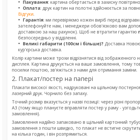
Пакування
: картина обертається в захисну повітрян
Оплата
: друк картин на полотні здійснюється за пов
Відгуки
.
Гарантія
: ми перевіряємо кожен виріб перед відправ
зателефонуйте нам, і менеджери обов'язково вам допом
доставкою за наш рахунок). Щоб не втратити гарантію
безпосередньо у відділенні.
Великі габарити (100см і більше)?
Доставка Новою 
кур'єрська доставка.
Колір картини може трохи відрізнятися від зображенного н
дисплея. Картина друкується на ваше замовлення, тому то
посилки поштою, зв'яжіться з нами для отримання заміни.
2. Плакат/постер на папері
Плакати високої якості, надруковані на щільному постерно
лазерний друк. Чорнило без запаху.
Точний розмір вказується у назві позиції: через різні про
А3 (тому якщо плануєте вправляти постер у раму - узгодь
замовлення).
Замовлення надійно запаковано в щільний картонний тубус
замовлення з пошти швидко, то плакат не встигне скрутити
на кілька годин, і він розпрямиться.