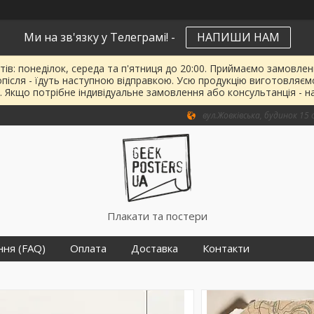
Ми на зв'язку у Телеграмі! -
НАПИШИ НАМ
тів: понеділок, середа та п'ятниця до 20:00. Приймаємо замовленн
опісля - їдуть наступною відправкою. Усю продукцію виготовляєм
. Якщо потрібне індивідуальне замовлення або консультанція - н
вул.Жовківська, будинок 15 о
Плакати та постери
ння (FAQ)
Оплата
Доставка
Контакти