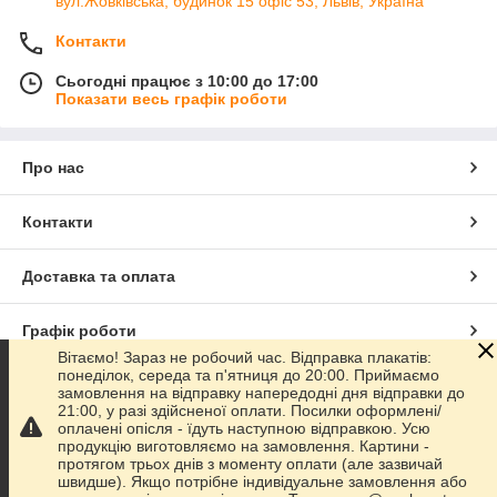
вул.Жовківська, будинок 15 офіс 53, Львів, Україна
Контакти
Сьогодні працює з 10:00 до 17:00
Показати весь графік роботи
Про нас
Контакти
Доставка та оплата
Графік роботи
Вітаємо! Зараз не робочий час. Відправка плакатів:
понеділок, середа та п'ятниця до 20:00. Приймаємо
Повна версія сайту
замовлення на відправку напередодні дня відправки до
21:00, у разі здійсненої оплати. Посилки оформлені/
оплачені опісля - їдуть наступною відправкою. Усю
Сайт створено на маркетплейсі
Prom.ua
продукцію виготовляємо на замовлення. Картини -
протягом трьох днів з моменту оплати (але зазвичай
швидше). Якщо потрібне індивідуальне замовлення або
Політика конфіденційності