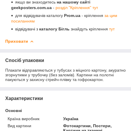
якщо ви знаходитесь
на нашому сайті
geekposters.com.ua
-
розділ "Кріплення" тут
для відвідувачів каталогу
Prom.ua
- кріплення
за цим
посиланням
відвідувачі з
каталогу Бігль
знайдуть кріплення
тут
Приховати
Спосіб упаковки
Плакати відправляються у тубусах з міцного картону, акуратно
згорнутими у трубочку (без заломів). Картини на полотні
пакуються у захисну стрейч-плівку та гофрокартон.
Характеристики
Основні
Країна виробник
Україна
Вид картини
Фотокартини, Постери,
Картини на тканині