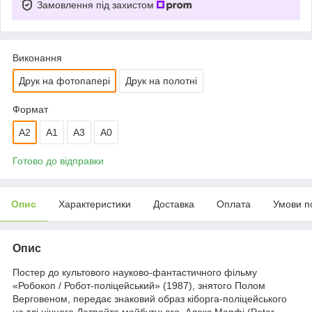
Замовлення під захистом
Виконання
Друк на фотопапері
Друк на полотні
Формат
A2
А1
A3
A0
Готово до відправки
Опис
Характеристики
Доставка
Оплата
Умови п
Опис
Постер до культового науково-фантастичного фільму
«Робокоп / Робот-поліцейський» (1987), знятого Полом
Верговеном, передає знаковий образ кіборга-поліцейського
на тлі нічного Детройта майбутнього. Алекс Мерфі (Peter