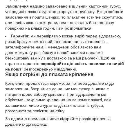
Замовлення надійно запаковано в щільний картонний тубус,
усередині плакат акуратно згорнуто в трубочку. Якщо забрати
замовлення з пошти швидко, то плакат не встигне скрутитись,
але навіть якщо таке трапилося - покладіть його на рівну
поверхню на кілька годин, і він розпрямиться.
Гарантія
: ми перевіряємо кожен виріб перед відправкою,
ризик браку мінімальний, але якщо щось трапилося -
зателефонуйте нам, і менеджери обов'язково вам
допоможуть (у разі браку з нашої вини ми надаємо
безкоштовну заміну з доставкою за наш рахунок). Щоб не
втратити гарантію
перевіряйте цілісність посилки та виріб
на пошті
безпосередньо у відділенні.
Якщо потрібні до плаката кріплення
Кріплення продаються окремо, за потреби додайте їх до
замовлення. Зверніться до наших менеджерів, якщо є
питання щодо вибору кріплень. При відправленні ми
обріжемо і закріпимо кріплення на вашому плакаті, вам
залишиться лише акуратно дістати плакат із тубуса,
розгорнути та повісити на стіну.
За одним із посилань нижче відкрийте розділ кріплень і
додайте їх до кошика: