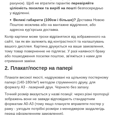
рахунок). Щоб не втратити гарантію
перевіряйте
цілісність посилки та виріб на пошті
безпосередньо
у відділенні.
Великі габарити (100см і більше)?
Доставка Новою
Поштою можлива або на вантажне відділення, або
адресна кур'єрська доставка.
Колір картини може трохи відрізнятися від зображенного на
сайті, так як він залежить від контрастності та налаштувань
вашого дисплея. Картина друкується на ваше замовлення,
тому товар поверненню не підлягає. У разі наявності браку
або пошкодження посилки поштою, зв'яжіться з нами для
отримання заміни.
2. Плакат/постер на папері
Плакати високої якості, надруковані на щільному постерному
папері (140-180г/м²) методом струминного друку, для
формату А3 - лазерний друк. Чорнило без запаху.
Точний розмір вказується у назві позиції: через різні пропорції
зображень вони не завжди відповідають стандартним
форматам А0-А3 (тому якщо плануєте вправляти постер у
раму - узгодьте потрібні розміри з менеджером заздалегідь
перед оформленням замовлення).