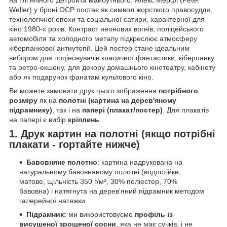
Weller) у броні OCP постає як символ жорсткого правосуддя,
технологічної епохи та соціальної сатири, характерної для
кіно 1980-х років. Контраст неонових вогнів, поліцейського
автомобіля та холодного металу підкреслює атмосферу
кіберпанкової антиутопії. Цей постер стане ідеальним
вибором для поціновувачів класичної фантастики, кіберпанку
та ретро-екшену, для декору домашнього кінотеатру, кабінету
або як подарунок фанатам культового кіно.
Ви можете замовити друк цього зображення
потрібного
розміру
як на
полотні (картина на дерев'яному
підрамнику)
, так і на
папері (плакат/постер)
. Для плакатів
на папері є вибір
кріплень
.
1. Друк картин на полотні (якщо потрібні
плакати - гортайте нижче)
Бавовняне полотно
: картина надрукована на
натуральному бавовняному полотні (водостійке,
матове, щільність 350 г/м², 30% поліестер, 70%
бавовна) і натягнута на дерев'яний підрамник методом
галерейної натяжки.
Підрамник:
ми використовуємо
профіль із
висушеної зрощеної сосни
, яка не має сучків, і не