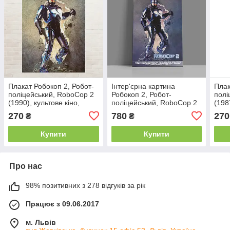
Плакат Робокоп 2, Робот-
Інтер'єрна картина
Плак
поліцейський, RoboCop 2
Робокоп 2, Робот-
полі
(1990), культове кіно,
поліцейський, RoboCop 2
(198
60×43 см
(1990), бойовик, 60×43 см
60×4
270
780
270
₴
₴
Купити
Купити
Про нас
98% позитивних з 278 відгуків за рік
Працює з 09.06.2017
м. Львів