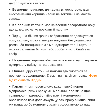
деформується з часом.
Безпечне чорнило
: для друку використовуються
екосольвентні чорнила - вони не токсичні і не мають
запаху.
Кріплення:
картина має кріплення з зворотного боку,
що дозволяє легко повісити її на стіну.
Торці
: на бічних гранях зображення продовжується,
тому картину можна використовувати без додаткової
рамки. За погодженням з менеджером торці картини
можна залишити білими, або зробити потрібний вам
колір.
Пакування
: картина обертається в захисну повітряно-
пухирчасту плівку та гофрокартон.
Оплата
: друк картин на полотні здійснюється за
повною передоплатою. Є сумніви - дивіться розділ
Фото
від клієнтів
та
Відгуки
.
Гарантія
: ми перевіряємо кожен виріб перед
відправкою, ризик браку мінімальний, але якщо щось
трапилося - зателефонуйте нам, і менеджери
обов'язково вам допоможуть (у разі браку з нашої вини
ми надаємо безкоштовну заміну з доставкою за наш