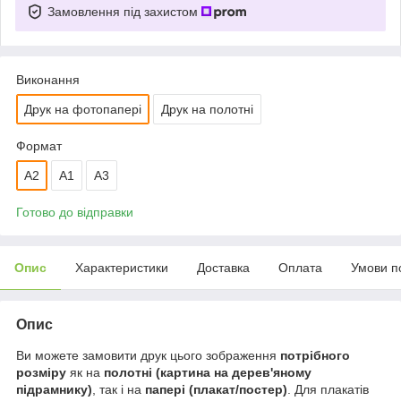
Замовлення під захистом
Виконання
Друк на фотопапері
Друк на полотні
Формат
A2
А1
A3
Готово до відправки
Опис
Характеристики
Доставка
Оплата
Умови п
Опис
Ви можете замовити друк цього зображення
потрібного
розміру
як на
полотні (картина на дерев'яному
підрамнику)
, так і на
папері (плакат/постер)
. Для плакатів