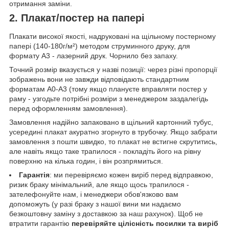
отримання заміни.
2. Плакат/постер на папері
Плакати високої якості, надруковані на щільному постерному
папері (140-180г/м²) методом струминного друку, для
формату А3 - лазерний друк. Чорнило без запаху.
Точний розмір вказується у назві позиції: через різні пропорції
зображень вони не завжди відповідають стандартним
форматам А0-А3 (тому якщо плануєте вправляти постер у
раму - узгодьте потрібні розміри з менеджером заздалегідь
перед оформленням замовлення).
Замовлення надійно запаковано в щільний картонний тубус,
усередині плакат акуратно згорнуто в трубочку. Якщо забрати
замовлення з пошти швидко, то плакат не встигне скрутитись,
але навіть якщо таке трапилося - покладіть його на рівну
поверхню на кілька годин, і він розпрямиться.
Гарантія
: ми перевіряємо кожен виріб перед відправкою,
ризик браку мінімальний, але якщо щось трапилося -
зателефонуйте нам, і менеджери обов'язково вам
допоможуть (у разі браку з нашої вини ми надаємо
безкоштовну заміну з доставкою за наш рахунок). Щоб не
втратити гарантію
перевіряйте цілісність посилки та виріб