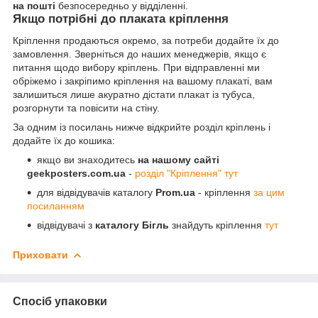
на пошті
безпосередньо у відділенні.
Якщо потрібні до плаката кріплення
Кріплення продаються окремо, за потреби додайте їх до
замовлення. Зверніться до наших менеджерів, якщо є
питання щодо вибору кріплень. При відправленні ми
обріжемо і закріпимо кріплення на вашому плакаті, вам
залишиться лише акуратно дістати плакат із тубуса,
розгорнути та повісити на стіну.
За одним із посилань нижче відкрийте розділ кріплень і
додайте їх до кошика:
якщо ви знаходитесь
на нашому сайті
geekposters.com.ua
-
розділ "Кріплення" тут
для відвідувачів каталогу
Prom.ua
- кріплення
за цим
посиланням
відвідувачі з
каталогу Бігль
знайдуть кріплення
тут
Приховати
Спосіб упаковки