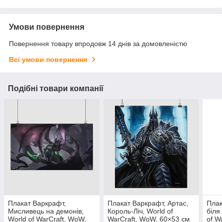
Умови повернення
Повернення товару впродовж 14 днів за домовленістю
Всі умови повернення
Подібні товари компанії
Плакат Варкрафт,
Плакат Варкрафт, Артас,
Плак
Мисливець на демонів,
Король-Ліч, World of
біля
World of WarCraft, WoW,
WarCraft, WoW, 60×53 см
of W