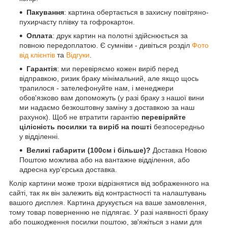
Пакування
: картина обертається в захисну повітряно-
пухирчасту плівку та гофрокартон.
Оплата
: друк картин на полотні здійснюється за
повною передоплатою. Є сумніви - дивіться розділ
Фото
від клієнтів
та
Відгуки
.
Гарантія
: ми перевіряємо кожен виріб перед
відправкою, ризик браку мінімальний, але якщо щось
трапилося - зателефонуйте нам, і менеджери
обов'язково вам допоможуть (у разі браку з нашої вини
ми надаємо безкоштовну заміну з доставкою за наш
рахунок). Щоб не втратити гарантію
перевіряйте
цілісність посилки та виріб на пошті
безпосередньо
у відділенні.
Великі габарити (100см і більше)?
Доставка Новою
Поштою можлива або на вантажне відділення, або
адресна кур'єрська доставка.
Колір картини може трохи відрізнятися від зображенного на
сайті, так як він залежить від контрастності та налаштувань
вашого дисплея. Картина друкується на ваше замовлення,
тому товар поверненню не підлягає. У разі наявності браку
або пошкодження посилки поштою, зв'яжіться з нами для