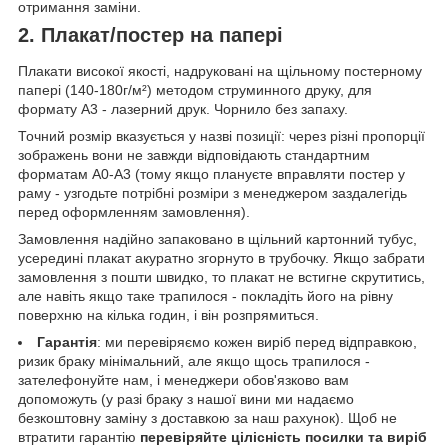
отримання заміни.
2. Плакат/постер на папері
Плакати високої якості, надруковані на щільному постерному
папері (140-180г/м²) методом струминного друку, для
формату А3 - лазерний друк. Чорнило без запаху.
Точний розмір вказується у назві позиції: через різні пропорції
зображень вони не завжди відповідають стандартним
форматам А0-А3 (тому якщо плануєте вправляти постер у
раму - узгодьте потрібні розміри з менеджером заздалегідь
перед оформленням замовлення).
Замовлення надійно запаковано в щільний картонний тубус,
усередині плакат акуратно згорнуто в трубочку. Якщо забрати
замовлення з пошти швидко, то плакат не встигне скрутитись,
але навіть якщо таке трапилося - покладіть його на рівну
поверхню на кілька годин, і він розпрямиться.
Гарантія
: ми перевіряємо кожен виріб перед відправкою,
ризик браку мінімальний, але якщо щось трапилося -
зателефонуйте нам, і менеджери обов'язково вам
допоможуть (у разі браку з нашої вини ми надаємо
безкоштовну заміну з доставкою за наш рахунок). Щоб не
втратити гарантію
перевіряйте цілісність посилки та виріб