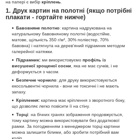
на папері є вибір
кріплень
.
1. Друк картин на полотні (якщо потрібні
плакати - гортайте нижче)
Бавовняне полотно
: картина надрукована на
натуральному бавовняному полотні (водостійке,
матове, щільність 350 г/м², 30% поліестер, 70%
бавовна) і натягнута на дерев'яний підрамник методом
галерейної натяжки.
Підрамник:
ми використовуємо
профіль із
висушеної зрощеної сосни
, яка не має сучків, і не
деформується з часом.
Безпечне чорнило
: для друку використовуються
екосольвентні чорнила - вони не токсичні і не мають
запаху.
Кріплення:
картина має кріплення з зворотного боку,
що дозволяє легко повісити її на стіну.
Торці
: на бічних гранях зображення продовжується,
тому картину можна використовувати без додаткової
рамки. За погодженням з менеджером торці картини
можна залишити білими, або зробити потрібний вам
колір.