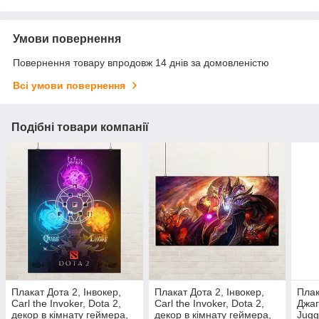
Умови повернення
Повернення товару впродовж 14 днів за домовленістю
Всі умови повернення
Подібні товари компанії
Плакат Дота 2, Інвокер,
Плакат Дота 2, Інвокер,
Плак
Carl the Invoker, Dota 2,
Carl the Invoker, Dota 2,
Джаг
декор в кімнату геймера,
декор в кімнату геймера,
Jugg