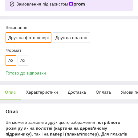
Замовлення під захистом
Виконання
Друк на фотопапері
Друк на полотні
Формат
A2
A3
Готово до відправки
Опис
Характеристики
Доставка
Оплата
Умови п
Опис
Ви можете замовити друк цього зображення
потрібного
розміру
як на
полотні (картина на дерев'яному
підрамнику)
, так і на
папері (плакат/постер)
. Для плакатів