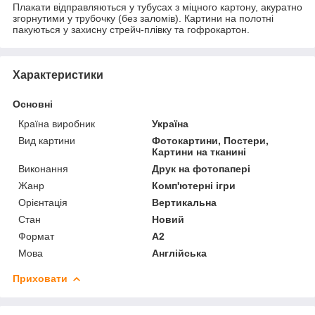
Плакати відправляються у тубусах з міцного картону, акуратно
згорнутими у трубочку (без заломів). Картини на полотні
пакуються у захисну стрейч-плівку та гофрокартон.
Характеристики
Основні
Країна виробник
Україна
Вид картини
Фотокартини, Постери,
Картини на тканині
Виконання
Друк на фотопапері
Жанр
Комп'ютерні ігри
Орієнтація
Вертикальна
Стан
Новий
Формат
A2
Мова
Англійська
Приховати