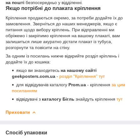
на пошті
безпосередньо у відділенні.
Якщо потрібні до плаката кріплення
Кріплення продаються окремо, за потреби додайте їх до
замовлення. Зверніться до наших менеджерів, якщо є
питання щодо вибору кріплень. При відправленні ми
обріжемо і закріпимо кріплення на вашому плакаті, вам
залишиться лише акуратно дістати плакат із тубуса,
розгорнути та повісити на стіну.
За одним із посилань нижче відкрийте розділ кріплень і
додайте їх до кошика:
якщо ви знаходитесь
на нашому сайті
geekposters.com.ua
-
розділ "Кріплення" тут
для відвідувачів каталогу
Prom.ua
- кріплення
за цим
посиланням
відвідувачі з
каталогу Бігль
знайдуть кріплення
тут
Приховати
Спосіб упаковки