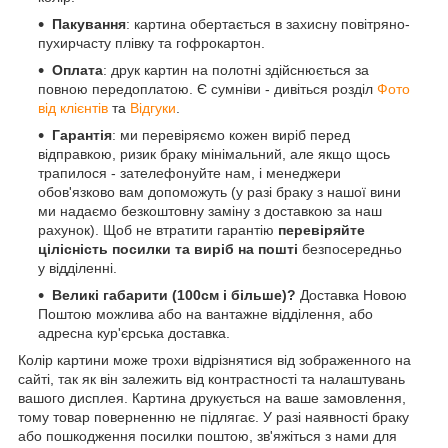
Пакування
: картина обертається в захисну повітряно-
пухирчасту плівку та гофрокартон.
Оплата
: друк картин на полотні здійснюється за
повною передоплатою. Є сумніви - дивіться розділ
Фото
від клієнтів
та
Відгуки
.
Гарантія
: ми перевіряємо кожен виріб перед
відправкою, ризик браку мінімальний, але якщо щось
трапилося - зателефонуйте нам, і менеджери
обов'язково вам допоможуть (у разі браку з нашої вини
ми надаємо безкоштовну заміну з доставкою за наш
рахунок). Щоб не втратити гарантію
перевіряйте
цілісність посилки та виріб на пошті
безпосередньо
у відділенні.
Великі габарити (100см і більше)?
Доставка Новою
Поштою можлива або на вантажне відділення, або
адресна кур'єрська доставка.
Колір картини може трохи відрізнятися від зображенного на
сайті, так як він залежить від контрастності та налаштувань
вашого дисплея. Картина друкується на ваше замовлення,
тому товар поверненню не підлягає. У разі наявності браку
або пошкодження посилки поштою, зв'яжіться з нами для