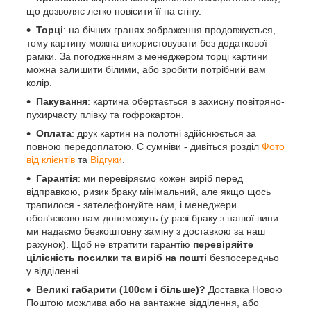
що дозволяє легко повісити її на стіну.
Торці
: на бічних гранях зображення продовжується,
тому картину можна використовувати без додаткової
рамки. За погодженням з менеджером торці картини
можна залишити білими, або зробити потрібний вам
колір.
Пакування
: картина обертається в захисну повітряно-
пухирчасту плівку та гофрокартон.
Оплата
: друк картин на полотні здійснюється за
повною передоплатою. Є сумніви - дивіться розділ
Фото
від клієнтів
та
Відгуки
.
Гарантія
: ми перевіряємо кожен виріб перед
відправкою, ризик браку мінімальний, але якщо щось
трапилося - зателефонуйте нам, і менеджери
обов'язково вам допоможуть (у разі браку з нашої вини
ми надаємо безкоштовну заміну з доставкою за наш
рахунок). Щоб не втратити гарантію
перевіряйте
цілісність посилки та виріб на пошті
безпосередньо
у відділенні.
Великі габарити (100см і більше)?
Доставка Новою
Поштою можлива або на вантажне відділення, або