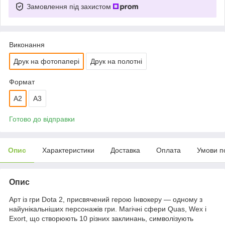
Замовлення під захистом
Виконання
Друк на фотопапері
Друк на полотні
Формат
A2
A3
Готово до відправки
Опис
Характеристики
Доставка
Оплата
Умови п
Опис
Арт із гри Dota 2, присвячений герою Інвокеру — одному з
найунікальніших персонажів гри. Магічні сфери Quas, Wex і
Exort, що створюють 10 різних заклинань, символізують