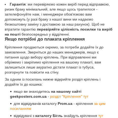
Гарантія
: ми перевіряємо кожен виріб перед відправкою,
ризик браку мінімальний, але якщо щось трапилося -
зателефонуйте нам, і менеджери обов'язково вам
допоможуть (у разі браку з нашої вини ми надаємо
безкоштовну заміну з доставкою за наш рахунок). Щоб не
втратити гарантію
перевіряйте цілісність посилки та виріб
на пошті
безпосередньо у відділенні.
Якщо потрібні до плаката кріплення
Кріплення продаються окремо, за потреби додайте їх до
замовлення. Зверніться до наших менеджерів, якщо є
питання щодо вибору кріплень. При відправленні ми
обріжемо і закріпимо кріплення на вашому плакаті, вам
залишиться лише акуратно дістати плакат із тубуса,
розгорнути та повісити на стіну.
За одним із посилань нижче відкрийте розділ кріплень і
додайте їх до кошика:
якщо ви знаходитесь
на нашому сайті
geekposters.com.ua
-
розділ "Кріплення" тут
для відвідувачів каталогу
Prom.ua
- кріплення
за цим
посиланням
відвідувачі з
каталогу Бігль
знайдуть кріплення
тут