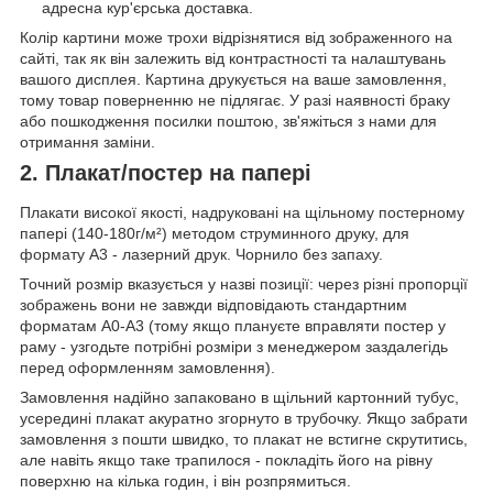
адресна кур'єрська доставка.
Колір картини може трохи відрізнятися від зображенного на
сайті, так як він залежить від контрастності та налаштувань
вашого дисплея. Картина друкується на ваше замовлення,
тому товар поверненню не підлягає. У разі наявності браку
або пошкодження посилки поштою, зв'яжіться з нами для
отримання заміни.
2. Плакат/постер на папері
Плакати високої якості, надруковані на щільному постерному
папері (140-180г/м²) методом струминного друку, для
формату А3 - лазерний друк. Чорнило без запаху.
Точний розмір вказується у назві позиції: через різні пропорції
зображень вони не завжди відповідають стандартним
форматам А0-А3 (тому якщо плануєте вправляти постер у
раму - узгодьте потрібні розміри з менеджером заздалегідь
перед оформленням замовлення).
Замовлення надійно запаковано в щільний картонний тубус,
усередині плакат акуратно згорнуто в трубочку. Якщо забрати
замовлення з пошти швидко, то плакат не встигне скрутитись,
але навіть якщо таке трапилося - покладіть його на рівну
поверхню на кілька годин, і він розпрямиться.