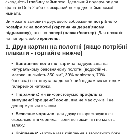
складність і глибину геймплею. Ідеальний подарунок для
фанатів Dota 2 або як яскравий декор для геймерської
кімнати.
Ви можете замовити друк цього зображення
потрібного
розміру
як на
полотні (картина на дерев'яному
підрамнику)
, так і на
папері (плакат/постер)
. Для плакатів
на папері є вибір
кріплень
.
1. Друк картин на полотні (якщо потрібні
плакати - гортайте нижче)
Бавовняне полотно
: картина надрукована на
натуральному бавовняному полотні (водостійке,
матове, щільність 350 г/м², 30% поліестер, 70%
бавовна) і натягнута на дерев'яний підрамник методом
галерейної натяжки.
Підрамник:
ми використовуємо
профіль із
висушеної зрощеної сосни
, яка не має сучків, і не
деформується з часом.
Безпечне чорнило
: для друку використовуються
екосольвентні чорнила - вони не токсичні і не мають
запаху.
Кріплення:
картина має кріплення з зворотного боку,