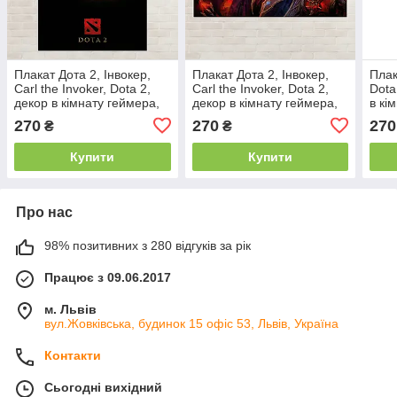
Плакат Дота 2, Інвокер,
Плакат Дота 2, Інвокер,
Плак
Carl the Invoker, Dota 2,
Carl the Invoker, Dota 2,
Dota
декор в кімнату геймера,
декор в кімнату геймера,
в кі
60×43 см
34×60 см
см
270
270
270
₴
₴
Купити
Купити
Про нас
98% позитивних з 280 відгуків за рік
Працює з 09.06.2017
м. Львів
вул.Жовківська, будинок 15 офіс 53, Львів, Україна
Контакти
Сьогодні вихідний