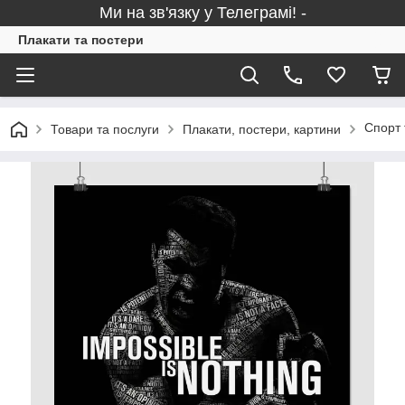
Ми на зв'язку у Телеграмі! -
Плакати та постери
Спорт 
Товари та послуги
Плакати, постери, картини