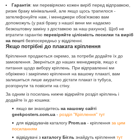
Гарантія
: ми перевіряємо кожен виріб перед відправкою,
ризик браку мінімальний, але якщо щось трапилося -
зателефонуйте нам, і менеджери обов'язково вам
допоможуть (у разі браку з нашої вини ми надаємо
безкоштовну заміну з доставкою за наш рахунок). Щоб не
втратити гарантію
перевіряйте цілісність посилки та виріб
на пошті
безпосередньо у відділенні.
Якщо потрібні до плаката кріплення
Кріплення продаються окремо, за потреби додайте їх до
замовлення. Зверніться до наших менеджерів, якщо є
питання щодо вибору кріплень. При відправленні ми
обріжемо і закріпимо кріплення на вашому плакаті, вам
залишиться лише акуратно дістати плакат із тубуса,
розгорнути та повісити на стіну.
За одним із посилань нижче відкрийте розділ кріплень і
додайте їх до кошика:
якщо ви знаходитесь
на нашому сайті
geekposters.com.ua
-
розділ "Кріплення" тут
для відвідувачів каталогу
Prom.ua
- кріплення
за цим
посиланням
відвідувачі з
каталогу Бігль
знайдуть кріплення
тут