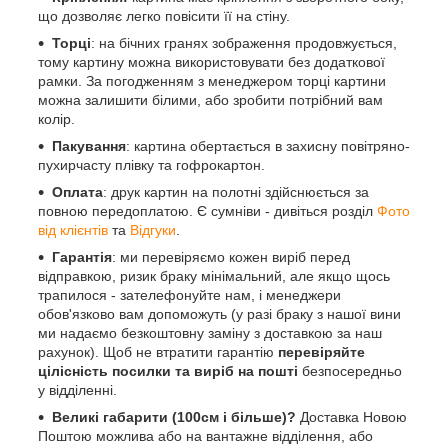
що дозволяє легко повісити її на стіну.
Торці
: на бічних гранях зображення продовжується,
тому картину можна використовувати без додаткової
рамки. За погодженням з менеджером торці картини
можна залишити білими, або зробити потрібний вам
колір.
Пакування
: картина обертається в захисну повітряно-
пухирчасту плівку та гофрокартон.
Оплата
: друк картин на полотні здійснюється за
повною передоплатою. Є сумніви - дивіться розділ
Фото
від клієнтів
та
Відгуки
.
Гарантія
: ми перевіряємо кожен виріб перед
відправкою, ризик браку мінімальний, але якщо щось
трапилося - зателефонуйте нам, і менеджери
обов'язково вам допоможуть (у разі браку з нашої вини
ми надаємо безкоштовну заміну з доставкою за наш
рахунок). Щоб не втратити гарантію
перевіряйте
цілісність посилки та виріб на пошті
безпосередньо
у відділенні.
Великі габарити (100см і більше)?
Доставка Новою
Поштою можлива або на вантажне відділення, або