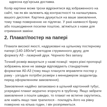
адресна кур'єрська доставка.
Колір картини може трохи відрізнятися від зображенного на
сайті, так як він залежить від контрастності та налаштувань
вашого дисплея. Картина друкується на ваше замовлення,
тому товар поверненню не підлягає. У разі наявності браку
або пошкодження посилки поштою, зв'яжіться з нами для
отримання заміни.
2. Плакат/постер на папері
Плакати високої якості, надруковані на щільному постерному
папері (140-180г/м²) методом струминного друку, для
формату А3 - лазерний друк. Чорнило без запаху.
Точний розмір вказується у назві позиції: через різні пропорції
зображень вони не завжди відповідають стандартним
форматам А0-А3 (тому якщо плануєте вправляти постер у
раму - узгодьте потрібні розміри з менеджером заздалегідь
перед оформленням замовлення).
Замовлення надійно запаковано в щільний картонний тубус,
усередині плакат акуратно згорнуто в трубочку. Якщо забрати
замовлення з пошти швидко, то плакат не встигне скрутитись,
але навіть якщо таке трапилося - покладіть його на рівну
поверхню на кілька годин, і він розпрямиться.