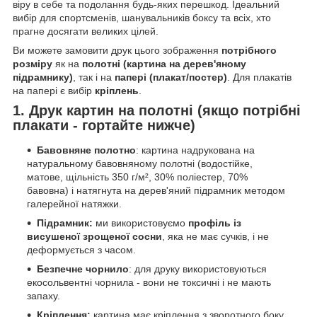
віру в себе та подолання будь-яких перешкод. Ідеальний
вибір для спортсменів, шанувальників боксу та всіх, хто
прагне досягати великих цілей.
Ви можете замовити друк цього зображення
потрібного
розміру
як на
полотні (картина на дерев'яному
підрамнику)
, так і на
папері (плакат/постер)
. Для плакатів
на папері є вибір
кріплень
.
1. Друк картин на полотні (якщо потрібні
плакати - гортайте нижче)
Бавовняне полотно
: картина надрукована на
натуральному бавовняному полотні (водостійке,
матове, щільність 350 г/м², 30% поліестер, 70%
бавовна) і натягнута на дерев'яний підрамник методом
галерейної натяжки.
Підрамник:
ми використовуємо
профіль із
висушеної зрощеної сосни
, яка не має сучків, і не
деформується з часом.
Безпечне чорнило
: для друку використовуються
екосольвентні чорнила - вони не токсичні і не мають
запаху.
Кріплення:
картина має кріплення з зворотного боку,