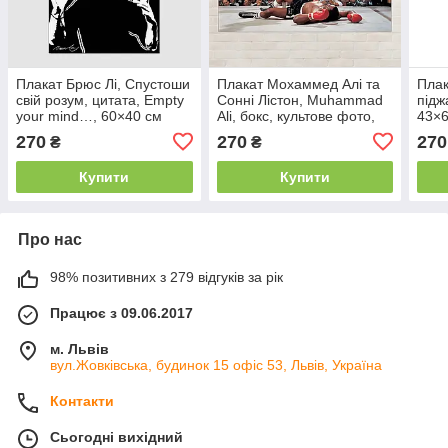
Плакат Брюс Лі, Спустоши
Плакат Мохаммед Алі та
Плак
свій розум, цитата, Empty
Сонні Лістон, Muhammad
підж
your mind…, 60×40 см
Ali, бокс, культове фото,
43×6
43×60 см
270
270
270
₴
₴
Купити
Купити
Про нас
98% позитивних з 279 відгуків за рік
Працює з 09.06.2017
м. Львів
вул.Жовківська, будинок 15 офіс 53, Львів, Україна
Контакти
Сьогодні вихідний