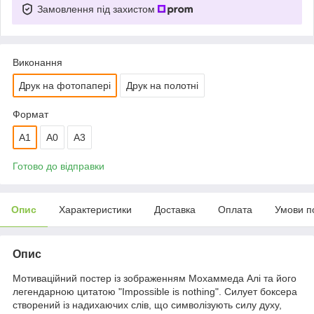
Замовлення під захистом
Виконання
Друк на фотопапері
Друк на полотні
Формат
А1
A0
A3
Готово до відправки
Опис
Характеристики
Доставка
Оплата
Умови п
Опис
Мотиваційний постер із зображенням Мохаммеда Алі та його
легендарною цитатою "Impossible is nothing". Силует боксера
створений із надихаючих слів, що символізують силу духу,