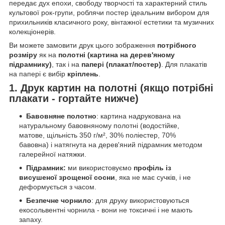
передає дух епохи, свободу творчості та характерний стиль
культової рок-групи, роблячи постер ідеальним вибором для
прихильників класичного року, вінтажної естетики та музичних
колекціонерів.
Ви можете замовити друк цього зображення
потрібного
розміру
як на
полотні (картина на дерев'яному
підрамнику)
, так і на
папері (плакат/постер)
. Для плакатів
на папері є вибір
кріплень
.
1. Друк картин на полотні (якщо потрібні
плакати - гортайте нижче)
Бавовняне полотно
: картина надрукована на
натуральному бавовняному полотні (водостійке,
матове, щільність 350 г/м², 30% поліестер, 70%
бавовна) і натягнута на дерев'яний підрамник методом
галерейної натяжки.
Підрамник:
ми використовуємо
профіль із
висушеної зрощеної сосни
, яка не має сучків, і не
деформується з часом.
Безпечне чорнило
: для друку використовуються
екосольвентні чорнила - вони не токсичні і не мають
запаху.