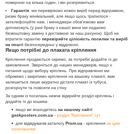
поверхню на кілька годин, і він розпрямиться.
Гарантія
: ми перевіряємо кожен виріб перед відправкою,
ризик браку мінімальний, але якщо щось трапилося -
зателефонуйте нам, і менеджери обов'язково вам
допоможуть (у разі браку з нашої вини ми надаємо
безкоштовну заміну з доставкою за наш рахунок). Щоб не
втратити гарантію
перевіряйте цілісність посилки та виріб
на пошті
безпосередньо у відділенні.
Якщо потрібні до плаката кріплення
Кріплення продаються окремо, за потреби додайте їх до
замовлення. Зверніться до наших менеджерів, якщо є
питання щодо вибору кріплень. При відправленні ми
обріжемо і закріпимо кріплення на вашому плакаті, вам
залишиться лише акуратно дістати плакат із тубуса,
розгорнути та повісити на стіну.
За одним із посилань нижче відкрийте розділ кріплень і
додайте їх до кошика:
якщо ви знаходитесь
на нашому сайті
geekposters.com.ua
-
розділ "Кріплення" тут
для відвідувачів каталогу
Prom.ua
- кріплення
за цим
посиланням