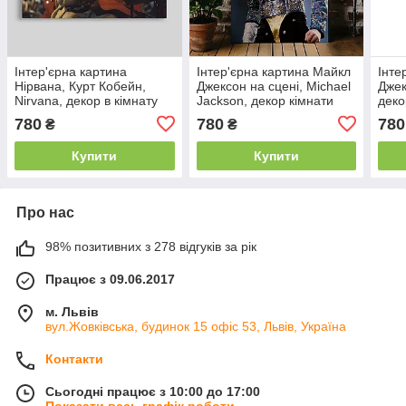
Інтер'єрна картина
Інтер'єрна картина Майкл
Інте
Нірвана, Курт Кобейн,
Джексон на сцені, Michael
Джек
Nirvana, декор в кімнату
Jackson, декор кімнати
деко
меломана, 40×60 см
меломана, 60×40 см
мело
780
780
780
₴
₴
Купити
Купити
Про нас
98% позитивних з 278 відгуків за рік
Працює з 09.06.2017
м. Львів
вул.Жовківська, будинок 15 офіс 53, Львів, Україна
Контакти
Сьогодні працює з 10:00 до 17:00
Показати весь графік роботи