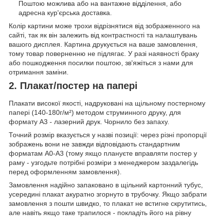
Поштою можлива або на вантажне відділення, або
адресна кур'єрська доставка.
Колір картини може трохи відрізнятися від зображенного на
сайті, так як він залежить від контрастності та налаштувань
вашого дисплея. Картина друкується на ваше замовлення,
тому товар поверненню не підлягає. У разі наявності браку
або пошкодження посилки поштою, зв'яжіться з нами для
отримання заміни.
2. Плакат/постер на папері
Плакати високої якості, надруковані на щільному постерному
папері (140-180г/м²) методом струминного друку, для
формату А3 - лазерний друк. Чорнило без запаху.
Точний розмір вказується у назві позиції: через різні пропорції
зображень вони не завжди відповідають стандартним
форматам А0-А3 (тому якщо плануєте вправляти постер у
раму - узгодьте потрібні розміри з менеджером заздалегідь
перед оформленням замовлення).
Замовлення надійно запаковано в щільний картонний тубус,
усередині плакат акуратно згорнуто в трубочку. Якщо забрати
замовлення з пошти швидко, то плакат не встигне скрутитись,
але навіть якщо таке трапилося - покладіть його на рівну