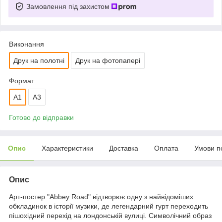
Замовлення під захистом
Виконання
Друк на полотні
Друк на фотопапері
Формат
А1
A3
Готово до відправки
Опис
Характеристики
Доставка
Оплата
Умови п
Опис
Арт-постер "Abbey Road" відтворює одну з найвідоміших
обкладинок в історії музики, де легендарний гурт переходить
пішохідний перехід на лондонській вулиці. Символічний образ