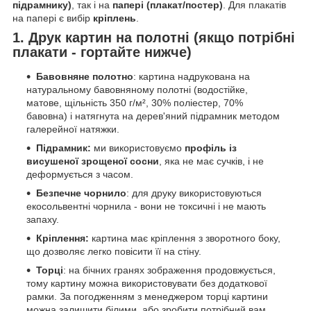
підрамнику)
, так і на
папері (плакат/постер)
. Для плакатів
на папері є вибір
кріплень
.
1. Друк картин на полотні (якщо потрібні
плакати - гортайте нижче)
Бавовняне полотно
: картина надрукована на
натуральному бавовняному полотні (водостійке,
матове, щільність 350 г/м², 30% поліестер, 70%
бавовна) і натягнута на дерев'яний підрамник методом
галерейної натяжки.
Підрамник:
ми використовуємо
профіль із
висушеної зрощеної сосни
, яка не має сучків, і не
деформується з часом.
Безпечне чорнило
: для друку використовуються
екосольвентні чорнила - вони не токсичні і не мають
запаху.
Кріплення:
картина має кріплення з зворотного боку,
що дозволяє легко повісити її на стіну.
Торці
: на бічних гранях зображення продовжується,
тому картину можна використовувати без додаткової
рамки. За погодженням з менеджером торці картини
можна залишити білими, або зробити потрібний вам