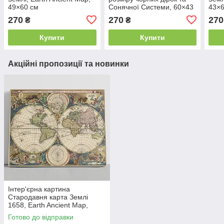
49×60 см
Сонячної Системи, 60×43
43×6
см
270
270
270
₴
₴
Купити
Купити
Акційні пропозиції та новинки
Інтер'єрна картина
Стародавня карта Землі
1658, Earth Ancient Map,
інтер'єрний декор, 60×75 см
Готово до відправки