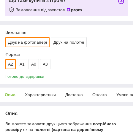
Що таке купити з Пром?
Замовлення під захистом
Виконання
Друк на фотопапері
Друк на полотні
Формат
A2
А1
A0
A3
Готово до відправки
Опис
Характеристики
Доставка
Оплата
Умови п
Опис
Ви можете замовити друк цього зображення
потрібного
розміру
як на
полотні (картина на дерев'яному