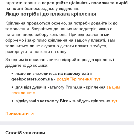
втратити гарантію
перевіряйте цілісність посилки та виріб
на пошті
безпосередньо у відділенні.
Якщо потрібні до плаката кріплення
Кріплення продаються окремо, за потреби додайте їх до
замовлення. Зверніться до наших менеджерів, якщо є
питання щодо вибору кріплень. При відправленні ми
обріжемо і закріпимо кріплення на вашому плакаті, вам
залишиться лише акуратно дістати плакат із тубуса,
розгорнути та повісити на стіну.
За одним із посилань нижче відкрийте розділ кріплень і
додайте їх до кошика:
якщо ви знаходитесь
на нашому сайті
geekposters.com.ua
-
розділ "Кріплення" тут
для відвідувачів каталогу
Prom.ua
- кріплення
за цим
посиланням
відвідувачі з
каталогу Бігль
знайдуть кріплення
тут
Приховати
Спосіб упаковки