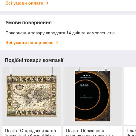
Всі умови оплати
Умови повернення
Повернення товару впродовж 14 днів за домовленістю
Всі умови повернення
Подібні товари компанії
Плакат Стародавня карта
Плакат Порівняння
Плак
Землі, Earth Ancient Map,
розміру чорних дірок та
Земл