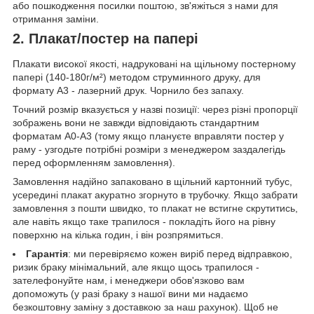
або пошкодження посилки поштою, зв'яжіться з нами для
отримання заміни.
2. Плакат/постер на папері
Плакати високої якості, надруковані на щільному постерному
папері (140-180г/м²) методом струминного друку, для
формату А3 - лазерний друк. Чорнило без запаху.
Точний розмір вказується у назві позиції: через різні пропорції
зображень вони не завжди відповідають стандартним
форматам А0-А3 (тому якщо плануєте вправляти постер у
раму - узгодьте потрібні розміри з менеджером заздалегідь
перед оформленням замовлення).
Замовлення надійно запаковано в щільний картонний тубус,
усередині плакат акуратно згорнуто в трубочку. Якщо забрати
замовлення з пошти швидко, то плакат не встигне скрутитись,
але навіть якщо таке трапилося - покладіть його на рівну
поверхню на кілька годин, і він розпрямиться.
Гарантія
: ми перевіряємо кожен виріб перед відправкою,
ризик браку мінімальний, але якщо щось трапилося -
зателефонуйте нам, і менеджери обов'язково вам
допоможуть (у разі браку з нашої вини ми надаємо
безкоштовну заміну з доставкою за наш рахунок). Щоб не