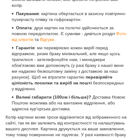
колір.
Пакування
: картина обертається в захисну повітряно-
пухирчасту плівку та гофрокартон.
Оплата
: друк картин на полотні здійснюється за
повною передоплатою. Є сумніви - дивіться розділ
Фото
від клієнтів
та
Відгуки
.
Гарантія
: ми перевіряємо кожен виріб перед
відправкою, ризик браку мінімальний, але якщо щось
трапилося - зателефонуйте нам, і менеджери
обов'язково вам допоможуть (у разі браку з нашої вини
ми надаємо безкоштовну заміну з доставкою за наш
рахунок). Щоб не втратити гарантію
перевіряйте
цілісність посилки та виріб на пошті
безпосередньо
у відділенні.
Великі габарити (100см і більше)?
Доставка Новою
Поштою можлива або на вантажне відділення, або
адресна кур'єрська доставка.
Колір картини може трохи відрізнятися від зображенного на
сайті, так як він залежить від контрастності та налаштувань
вашого дисплея. Картина друкується на ваше замовлення,
тому товар поверненню не підлягає. У разі наявності браку