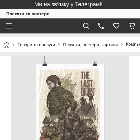
Ми на зв'язку у Телеграмі! -
Плакати та постери
Компью
Товари та послуги
Плакати, постери, картини