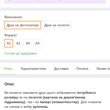
Виконання
Друк на фотопапері
Друк на полотні
Формат
A2
А1
A0
A3
Готово до відправки
Опис
Характеристики
Доставка
Оплата
Умови п
Опис
Ви можете замовити друк цього зображення
потрібного
розміру
як на
полотні (картина на дерев'яному
підрамнику)
, так і на
папері (плакат/постер)
. Для плакатів
на папері є вибір
кріплень
.