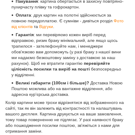
Пакування
: картина обертається в захисну повітряно-
пухирчасту плівку та гофрокартон.
Оплата
: друк картин на полотні здійснюється за
повною передоплатою. Є сумніви - дивіться розділ
Фото
від клієнтів
та
Відгуки
.
Гарантія
: ми перевіряємо кожен виріб перед
відправкою, ризик браку мінімальний, але якщо щось
трапилося - зателефонуйте нам, і менеджери
обов'язково вам допоможуть (у разі браку з нашої вини
ми надаємо безкоштовну заміну з доставкою за наш
рахунок). Щоб не втратити гарантію
перевіряйте
цілісність посилки та виріб на пошті
безпосередньо
у відділенні.
Великі габарити (100см і більше)?
Доставка Новою
Поштою можлива або на вантажне відділення, або
адресна кур'єрська доставка.
Колір картини може трохи відрізнятися від зображенного на
сайті, так як він залежить від контрастності та налаштувань
вашого дисплея. Картина друкується на ваше замовлення,
тому товар поверненню не підлягає. У разі наявності браку
або пошкодження посилки поштою, зв'яжіться з нами для
отримання заміни.