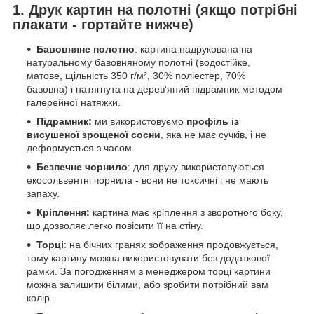
1. Друк картин на полотні (якщо потрібні
плакати - гортайте нижче)
Бавовняне полотно
: картина надрукована на
натуральному бавовняному полотні (водостійке,
матове, щільність 350 г/м², 30% поліестер, 70%
бавовна) і натягнута на дерев'яний підрамник методом
галерейної натяжки.
Підрамник:
ми використовуємо
профіль із
висушеної зрощеної сосни
, яка не має сучків, і не
деформується з часом.
Безпечне чорнило
: для друку використовуються
екосольвентні чорнила - вони не токсичні і не мають
запаху.
Кріплення:
картина має кріплення з зворотного боку,
що дозволяє легко повісити її на стіну.
Торці
: на бічних гранях зображення продовжується,
тому картину можна використовувати без додаткової
рамки. За погодженням з менеджером торці картини
можна залишити білими, або зробити потрібний вам
колір.