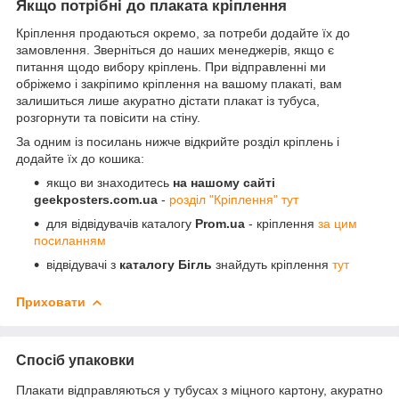
Якщо потрібні до плаката кріплення
Кріплення продаються окремо, за потреби додайте їх до
замовлення. Зверніться до наших менеджерів, якщо є
питання щодо вибору кріплень. При відправленні ми
обріжемо і закріпимо кріплення на вашому плакаті, вам
залишиться лише акуратно дістати плакат із тубуса,
розгорнути та повісити на стіну.
За одним із посилань нижче відкрийте розділ кріплень і
додайте їх до кошика:
якщо ви знаходитесь
на нашому сайті
geekposters.com.ua
-
розділ "Кріплення" тут
для відвідувачів каталогу
Prom.ua
- кріплення
за цим
посиланням
відвідувачі з
каталогу Бігль
знайдуть кріплення
тут
Приховати
Спосіб упаковки
Плакати відправляються у тубусах з міцного картону, акуратно