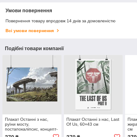
Умови повернення
Повернення товару впродовж 14 днів за домовленістю
Всі умови повернення
Подібні товари компанії
Плакат Останні з нас,
Плакат Останні з нас, Last
Плак
руїни мосту,
Of Us, 60×43 см
жира
постапокаліпсис, концепт-
см
арт, Last Of Us, 43×60 см
270
270
270