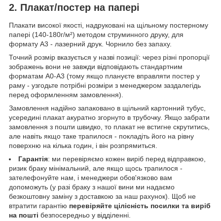
2. Плакат/постер на папері
Плакати високої якості, надруковані на щільному постерному
папері (140-180г/м²) методом струминного друку, для
формату А3 - лазерний друк. Чорнило без запаху.
Точний розмір вказується у назві позиції: через різні пропорції
зображень вони не завжди відповідають стандартним
форматам А0-А3 (тому якщо плануєте вправляти постер у
раму - узгодьте потрібні розміри з менеджером заздалегідь
перед оформленням замовлення).
Замовлення надійно запаковано в щільний картонний тубус,
усередині плакат акуратно згорнуто в трубочку. Якщо забрати
замовлення з пошти швидко, то плакат не встигне скрутитись,
але навіть якщо таке трапилося - покладіть його на рівну
поверхню на кілька годин, і він розпрямиться.
Гарантія
: ми перевіряємо кожен виріб перед відправкою,
ризик браку мінімальний, але якщо щось трапилося -
зателефонуйте нам, і менеджери обов'язково вам
допоможуть (у разі браку з нашої вини ми надаємо
безкоштовну заміну з доставкою за наш рахунок). Щоб не
втратити гарантію
перевіряйте цілісність посилки та виріб
на пошті
безпосередньо у відділенні.