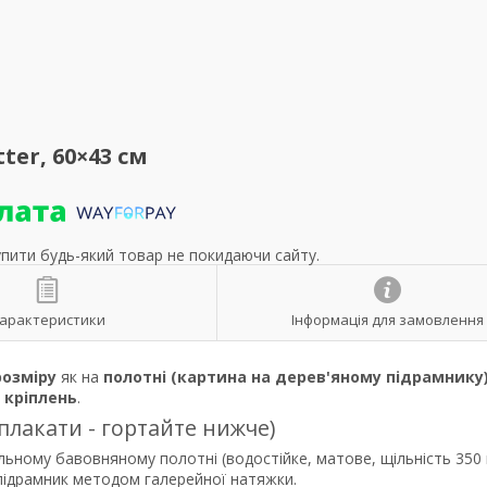
ter, 60×43 см
упити будь-який товар не покидаючи сайту.
арактеристики
Інформація для замовлення
розміру
як на
полотні (картина на дерев'яному підрамнику
р
кріплень
.
 плакати - гортайте нижче)
льному бавовняному полотні (водостійке, матове, щільність 350 
 підрамник методом галерейної натяжки.