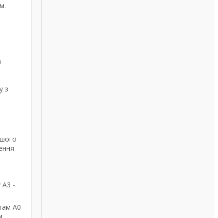
м.
а
у з
ашого
ення
 А3 -
там А0-
м