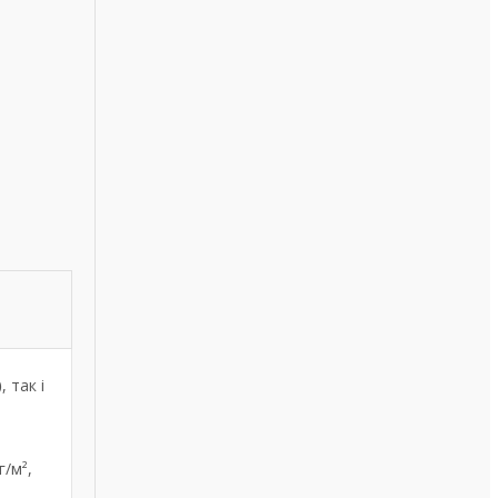
)
, так і
г/м²,