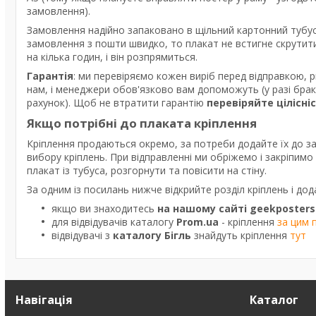
замовлення).
Замовлення надійно запаковано в щільний картонний тубус
замовлення з пошти швидко, то плакат не встигне скрутити
на кілька годин, і він розпрямиться.
Гарантія
: ми перевіряємо кожен виріб перед відправкою, 
нам, і менеджери обов'язково вам допоможуть (у разі бра
рахунок). Щоб не втратити гарантію
перевіряйте цілісні
Якщо потрібні до плаката кріплення
Кріплення продаються окремо, за потреби додайте їх до з
вибору кріплень. При відправленні ми обріжемо і закріпим
плакат із тубуса, розгорнути та повісити на стіну.
За одним із посилань нижче відкрийте розділ кріплень і дод
якщо ви знаходитесь
на нашому сайті geekposters
для відвідувачів каталогу
Prom.ua
- кріплення
за цим 
відвідувачі з
каталогу Бігль
знайдуть кріплення
тут
Навігація
Каталог