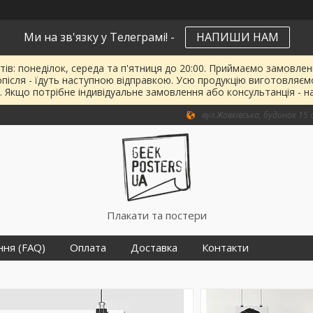
Ми на зв'язку у Телеграмі! -
НАПИШИ НАМ
тів: понеділок, середа та п'ятниця до 20:00. Приймаємо замовленн
опісля - їдуть наступною відправкою. Усю продукцію виготовляєм
. Якщо потрібне індивідуальне замовлення або консультанція - н
вул.Жовківська, будинок 15 о
Плакати та постери
ння (FAQ)
Оплата
Доставка
Контакти