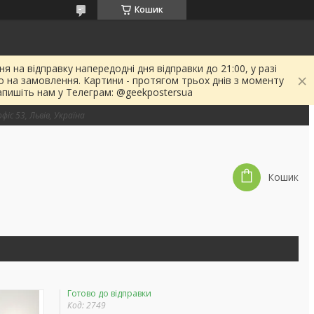
Кошик
я на відправку напередодні дня відправки до 21:00, у разі
о на замовлення. Картини - протягом трьох днів з моменту
апишіть нам у Телеграм: @geekpostersua
фіс 53, Львів, Україна
Кошик
Готово до відправки
Код:
2749