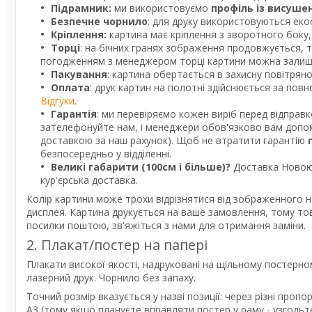
Підрамник:
ми використовуємо
профіль із висуше
Безпечне чорнило
: для друку використовуються екос
Кріплення:
картина має кріплення з зворотного боку, 
Торці
: на бічних гранях зображення продовжується, 
погодженням з менеджером торці картини можна залишит
Пакування
: картина обертається в захисну повітрян
Оплата
: друк картин на полотні здійснюється за пов
Відгуки
.
Гарантія
: ми перевіряємо кожен виріб перед відправ
зателефонуйте нам, і менеджери обов'язково вам допом
доставкою за наш рахунок). Щоб не втратити гарантію
безпосередньо у відділенні.
Великі габарити (100см і більше)?
Доставка Новою 
кур'єрська доставка.
Колір картини може трохи відрізнятися від зображенного н
дисплея. Картина друкується на ваше замовлення, тому то
посилки поштою, зв'яжіться з нами для отримання заміни.
2. Плакат/постер на папері
Плакати високої якості, надруковані на щільному постерно
лазерний друк. Чорнило без запаху.
Точний розмір вказується у назві позиції: через різні про
А3 (тому якщо плануєте вправляти постер у раму - узгодь