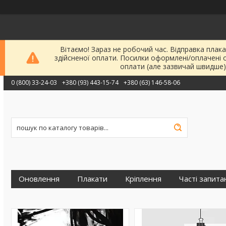
Вітаємо! Зараз не робочий час. Відправка плака
здійсненої оплати. Посилки оформлені/оплачені 
оплати (але зазвичай швидше)
0 (800) 33-24-03
+380 (93) 443-15-74
+380 (63) 146-58-06
Оновлення
Плакати
Кріплення
Часті запита