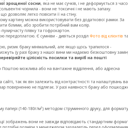
ної зрощеної сосни
, яка не має сучків, і не деформується з часо
ольвентні чорнила - вони не токсичні і не мають запаху.
що дозволяє легко повісити її на стіну.
тому картину можна використовувати без додаткової рамки. За
и білими, або зробити потрібний вам колір.
о-пухирчасту плівку та гофрокартон.
ною передоплатою. Є сумніви - дивіться розділ
Фото від клієнтів
т
кою, ризик браку мінімальний, але якщо щось трапилося -
ожуть (у разі браку з нашої вини ми надаємо безкоштовну замін
перевіряйте цілісність посилки та виріб на пошті
Поштою можлива або на вантажне відділення, або адресна
а сайті, так як він залежить від контрастності та налаштувань в
вар поверненню не підлягає. У разі наявності браку або пошкодж
му папері (140-180г/м²) методом струминного друку, для формату
порції зображень вони не завжди відповідають стандартним форма
те потрібні розміри з менеджером заздалегідь перед оформлення