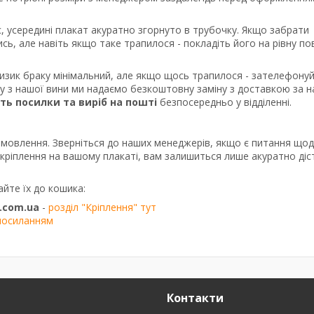
, усередині плакат акуратно згорнуто в трубочку. Якщо забрати
сь, але навіть якщо таке трапилося - покладіть його на рівну п
ризик браку мінімальний, але якщо щось трапилося - зателефону
ку з нашої вини ми надаємо безкоштовну заміну з доставкою за 
сть посилки та виріб на пошті
безпосередньо у відділенні.
амовлення. Зверніться до наших менеджерів, якщо є питання що
о кріплення на вашому плакаті, вам залишиться лише акуратно діс
айте їх до кошика:
.com.ua
-
розділ "Кріплення" тут
посиланням
Контакти