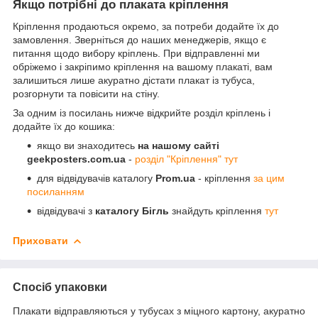
Якщо потрібні до плаката кріплення
Кріплення продаються окремо, за потреби додайте їх до
замовлення. Зверніться до наших менеджерів, якщо є
питання щодо вибору кріплень. При відправленні ми
обріжемо і закріпимо кріплення на вашому плакаті, вам
залишиться лише акуратно дістати плакат із тубуса,
розгорнути та повісити на стіну.
За одним із посилань нижче відкрийте розділ кріплень і
додайте їх до кошика:
якщо ви знаходитесь
на нашому сайті
geekposters.com.ua
-
розділ "Кріплення" тут
для відвідувачів каталогу
Prom.ua
- кріплення
за цим
посиланням
відвідувачі з
каталогу Бігль
знайдуть кріплення
тут
Приховати
Спосіб упаковки
Плакати відправляються у тубусах з міцного картону, акуратно