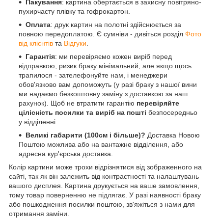
Пакування
: картина обертається в захисну повітряно-
пухирчасту плівку та гофрокартон.
Оплата
: друк картин на полотні здійснюється за
повною передоплатою. Є сумніви - дивіться розділ
Фото
від клієнтів
та
Відгуки
.
Гарантія
: ми перевіряємо кожен виріб перед
відправкою, ризик браку мінімальний, але якщо щось
трапилося - зателефонуйте нам, і менеджери
обов'язково вам допоможуть (у разі браку з нашої вини
ми надаємо безкоштовну заміну з доставкою за наш
рахунок). Щоб не втратити гарантію
перевіряйте
цілісність посилки та виріб на пошті
безпосередньо
у відділенні.
Великі габарити (100см і більше)?
Доставка Новою
Поштою можлива або на вантажне відділення, або
адресна кур'єрська доставка.
Колір картини може трохи відрізнятися від зображенного на
сайті, так як він залежить від контрастності та налаштувань
вашого дисплея. Картина друкується на ваше замовлення,
тому товар поверненню не підлягає. У разі наявності браку
або пошкодження посилки поштою, зв'яжіться з нами для
отримання заміни.