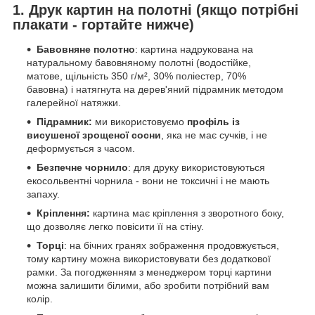
1. Друк картин на полотні (якщо потрібні
плакати - гортайте нижче)
Бавовняне полотно
: картина надрукована на
натуральному бавовняному полотні (водостійке,
матове, щільність 350 г/м², 30% поліестер, 70%
бавовна) і натягнута на дерев'яний підрамник методом
галерейної натяжки.
Підрамник:
ми використовуємо
профіль із
висушеної зрощеної сосни
, яка не має сучків, і не
деформується з часом.
Безпечне чорнило
: для друку використовуються
екосольвентні чорнила - вони не токсичні і не мають
запаху.
Кріплення:
картина має кріплення з зворотного боку,
що дозволяє легко повісити її на стіну.
Торці
: на бічних гранях зображення продовжується,
тому картину можна використовувати без додаткової
рамки. За погодженням з менеджером торці картини
можна залишити білими, або зробити потрібний вам
колір.