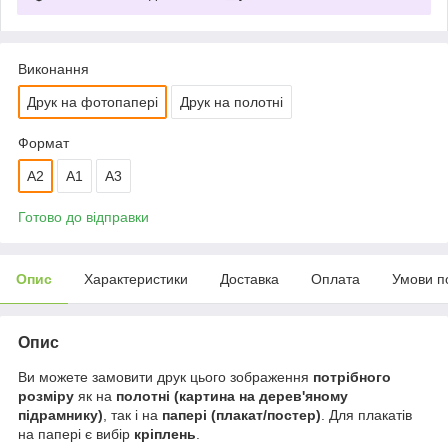
Виконання
Друк на фотопапері
Друк на полотні
Формат
A2
А1
A3
Готово до відправки
Опис
Характеристики
Доставка
Оплата
Умови п
Опис
Ви можете замовити друк цього зображення
потрібного
розміру
як на
полотні (картина на дерев'яному
підрамнику)
, так і на
папері (плакат/постер)
. Для плакатів
на папері є вибір
кріплень
.