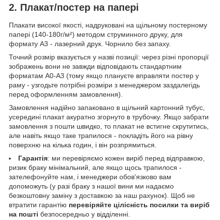
2. Плакат/постер на папері
Плакати високої якості, надруковані на щільному постерному
папері (140-180г/м²) методом струминного друку, для
формату А3 - лазерний друк. Чорнило без запаху.
Точний розмір вказується у назві позиції: через різні пропорції
зображень вони не завжди відповідають стандартним
форматам А0-А3 (тому якщо плануєте вправляти постер у
раму - узгодьте потрібні розміри з менеджером заздалегідь
перед оформленням замовлення).
Замовлення надійно запаковано в щільний картонний тубус,
усередині плакат акуратно згорнуто в трубочку. Якщо забрати
замовлення з пошти швидко, то плакат не встигне скрутитись,
але навіть якщо таке трапилося - покладіть його на рівну
поверхню на кілька годин, і він розпрямиться.
Гарантія
: ми перевіряємо кожен виріб перед відправкою,
ризик браку мінімальний, але якщо щось трапилося -
зателефонуйте нам, і менеджери обов'язково вам
допоможуть (у разі браку з нашої вини ми надаємо
безкоштовну заміну з доставкою за наш рахунок). Щоб не
втратити гарантію
перевіряйте цілісність посилки та виріб
на пошті
безпосередньо у відділенні.