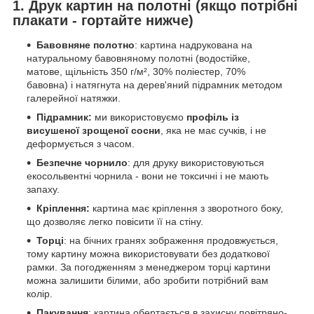
1. Друк картин на полотні (якщо потрібні
плакати - гортайте нижче)
Бавовняне полотно
: картина надрукована на
натуральному бавовняному полотні (водостійке,
матове, щільність 350 г/м², 30% поліестер, 70%
бавовна) і натягнута на дерев'яний підрамник методом
галерейної натяжки.
Підрамник:
ми використовуємо
профіль із
висушеної зрощеної сосни
, яка не має сучків, і не
деформується з часом.
Безпечне чорнило
: для друку використовуються
екосольвентні чорнила - вони не токсичні і не мають
запаху.
Кріплення:
картина має кріплення з зворотного боку,
що дозволяє легко повісити її на стіну.
Торці
: на бічних гранях зображення продовжується,
тому картину можна використовувати без додаткової
рамки. За погодженням з менеджером торці картини
можна залишити білими, або зробити потрібний вам
колір.
Пакування
: картина обертається в захисну повітряно-