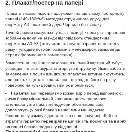
2. Плакат/постер на папері
Плакати високої якості, надруковані на щільному постерному
папері (140-180г/м²) методом струминного друку, для
формату А3 - лазерний друк. Чорнило без запаху.
Точний розмір вказується у назві позиції: через різні пропорції
зображень вони не завжди відповідають стандартним
форматам А0-А3 (тому якщо плануєте вправляти постер у
раму - узгодьте потрібні розміри з менеджером заздалегідь
перед оформленням замовлення).
Замовлення надійно запаковано в щільний картонний тубус,
усередині плакат акуратно згорнуто в трубочку. Якщо забрати
замовлення з пошти швидко, то плакат не встигне скрутитись,
але навіть якщо таке трапилося - покладіть його на рівну
поверхню на кілька годин, і він розпрямиться.
Гарантія
: ми перевіряємо кожен виріб перед відправкою,
ризик браку мінімальний, але якщо щось трапилося -
зателефонуйте нам, і менеджери обов'язково вам
допоможуть (у разі браку з нашої вини ми надаємо
безкоштовну заміну з доставкою за наш рахунок). Щоб не
втратити гарантію
перевіряйте цілісність посилки та виріб
на пошті
безпосередньо у відділенні.