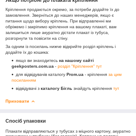
Якщо потрібні до плаката кріплення
Кріплення продаються окремо, за потреби додайте їх до
замовлення. Зверніться до наших менеджерів, якщо є
питання щодо вибору кріплень. При відправленні ми
обріжемо і закріпимо кріплення на вашому плакаті, вам
залишиться лише акуратно дістати плакат із тубуса,
розгорнути та повісити на стіну.
За одним із посилань нижче відкрийте розділ кріплень і
додайте їх до кошика:
якщо ви знаходитесь
на нашому сайті
geekposters.com.ua
-
розділ "Кріплення" тут
для відвідувачів каталогу
Prom.ua
- кріплення
за цим
посиланням
відвідувачі з
каталогу Бігль
знайдуть кріплення
тут
Приховати
Спосіб упаковки
Плакати відправляються у тубусах з міцного картону, акуратно
згорнутими у трубочку (без заломів). Картини на полотні