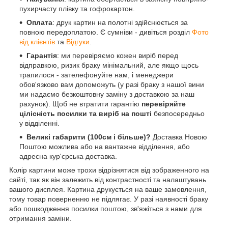
пухирчасту плівку та гофрокартон.
Оплата
: друк картин на полотні здійснюється за
повною передоплатою. Є сумніви - дивіться розділ
Фото
від клієнтів
та
Відгуки
.
Гарантія
: ми перевіряємо кожен виріб перед
відправкою, ризик браку мінімальний, але якщо щось
трапилося - зателефонуйте нам, і менеджери
обов'язково вам допоможуть (у разі браку з нашої вини
ми надаємо безкоштовну заміну з доставкою за наш
рахунок). Щоб не втратити гарантію
перевіряйте
цілісність посилки та виріб на пошті
безпосередньо
у відділенні.
Великі габарити (100см і більше)?
Доставка Новою
Поштою можлива або на вантажне відділення, або
адресна кур'єрська доставка.
Колір картини може трохи відрізнятися від зображенного на
сайті, так як він залежить від контрастності та налаштувань
вашого дисплея. Картина друкується на ваше замовлення,
тому товар поверненню не підлягає. У разі наявності браку
або пошкодження посилки поштою, зв'яжіться з нами для
отримання заміни.