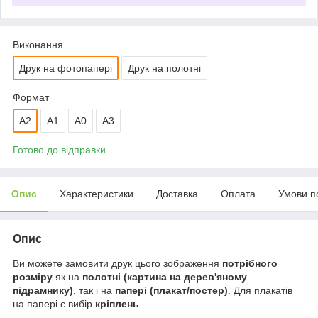
Виконання
Друк на фотопапері
Друк на полотні
Формат
A2
А1
A0
A3
Готово до відправки
Опис
Характеристики
Доставка
Оплата
Умови п
Опис
Ви можете замовити друк цього зображення
потрібного
розміру
як на
полотні (картина на дерев'яному
підрамнику)
, так і на
папері (плакат/постер)
. Для плакатів
на папері є вибір
кріплень
.