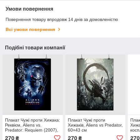
Умови повернення
Повернення товару впродовж 14 днів за домовленістю
Всі умови повернення
Подібні товари компанії
Плакат Чужі проти Хижака:
Плакат Чужі проти
Плак
Реквієм, Aliens vs.
Хижаків, Aliens vs Predator,
Хижа
Predator: Requiem (2007),
60×43 см
косп
60×43 см
43×6
270
270
270
₴
₴