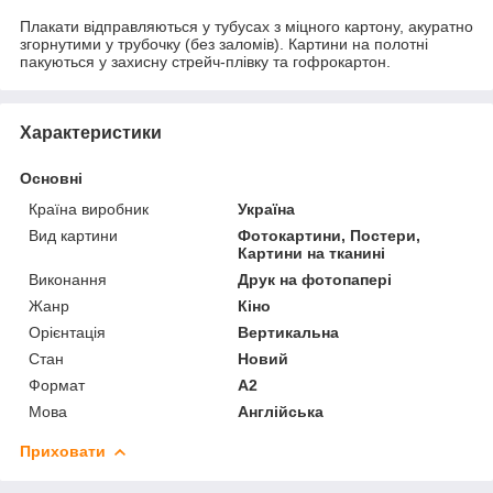
Плакати відправляються у тубусах з міцного картону, акуратно
згорнутими у трубочку (без заломів). Картини на полотні
пакуються у захисну стрейч-плівку та гофрокартон.
Характеристики
Основні
Країна виробник
Україна
Вид картини
Фотокартини, Постери,
Картини на тканині
Виконання
Друк на фотопапері
Жанр
Кіно
Орієнтація
Вертикальна
Стан
Новий
Формат
A2
Мова
Англійська
Приховати