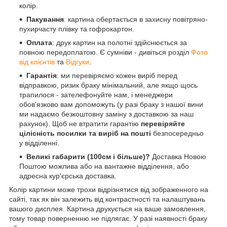
колір.
Пакування
: картина обертається в захисну повітряно-
пухирчасту плівку та гофрокартон.
Оплата
: друк картин на полотні здійснюється за
повною передоплатою. Є сумніви - дивіться розділ
Фото
від клієнтів
та
Відгуки
.
Гарантія
: ми перевіряємо кожен виріб перед
відправкою, ризик браку мінімальний, але якщо щось
трапилося - зателефонуйте нам, і менеджери
обов'язково вам допоможуть (у разі браку з нашої вини
ми надаємо безкоштовну заміну з доставкою за наш
рахунок). Щоб не втратити гарантію
перевіряйте
цілісність посилки та виріб на пошті
безпосередньо
у відділенні.
Великі габарити (100см і більше)?
Доставка Новою
Поштою можлива або на вантажне відділення, або
адресна кур'єрська доставка.
Колір картини може трохи відрізнятися від зображенного на
сайті, так як він залежить від контрастності та налаштувань
вашого дисплея. Картина друкується на ваше замовлення,
тому товар поверненню не підлягає. У разі наявності браку