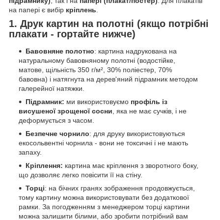
підрамнику)
, так і на
папері (плакат/постер)
. Для плакатів
на папері є вибір
кріплень
.
1. Друк картин на полотні (якщо потрібні
плакати - гортайте нижче)
Бавовняне полотно
: картина надрукована на
натуральному бавовняному полотні (водостійке,
матове, щільність 350 г/м², 30% поліестер, 70%
бавовна) і натягнута на дерев'яний підрамник методом
галерейної натяжки.
Підрамник:
ми використовуємо
профіль із
висушеної зрощеної сосни
, яка не має сучків, і не
деформується з часом.
Безпечне чорнило
: для друку використовуються
екосольвентні чорнила - вони не токсичні і не мають
запаху.
Кріплення:
картина має кріплення з зворотного боку,
що дозволяє легко повісити її на стіну.
Торці
: на бічних гранях зображення продовжується,
тому картину можна використовувати без додаткової
рамки. За погодженням з менеджером торці картини
можна залишити білими, або зробити потрібний вам