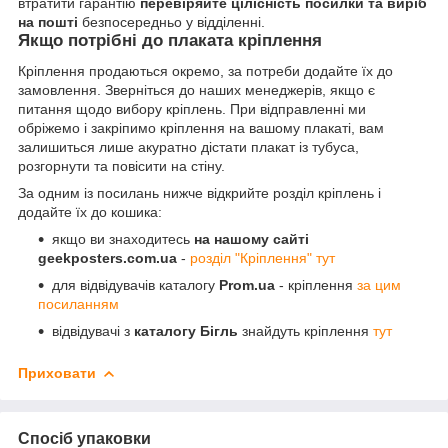
втратити гарантію
перевіряйте цілісність посилки та виріб
на пошті
безпосередньо у відділенні.
Якщо потрібні до плаката кріплення
Кріплення продаються окремо, за потреби додайте їх до
замовлення. Зверніться до наших менеджерів, якщо є
питання щодо вибору кріплень. При відправленні ми
обріжемо і закріпимо кріплення на вашому плакаті, вам
залишиться лише акуратно дістати плакат із тубуса,
розгорнути та повісити на стіну.
За одним із посилань нижче відкрийте розділ кріплень і
додайте їх до кошика:
якщо ви знаходитесь
на нашому сайті
geekposters.com.ua
-
розділ "Кріплення" тут
для відвідувачів каталогу
Prom.ua
- кріплення
за цим
посиланням
відвідувачі з
каталогу Бігль
знайдуть кріплення
тут
Приховати
Спосіб упаковки