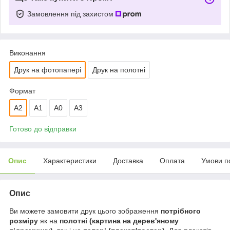
Замовлення під захистом
Виконання
Друк на фотопапері
Друк на полотні
Формат
A2
А1
A0
A3
Готово до відправки
Опис
Характеристики
Доставка
Оплата
Умови п
Опис
Ви можете замовити друк цього зображення
потрібного
розміру
як на
полотні (картина на дерев'яному