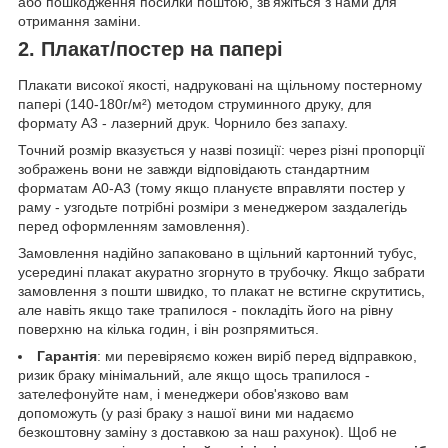
або пошкодження посилки поштою, зв'яжіться з нами для
отримання заміни.
2. Плакат/постер на папері
Плакати високої якості, надруковані на щільному постерному
папері (140-180г/м²) методом струминного друку, для
формату А3 - лазерний друк. Чорнило без запаху.
Точний розмір вказується у назві позиції: через різні пропорції
зображень вони не завжди відповідають стандартним
форматам А0-А3 (тому якщо плануєте вправляти постер у
раму - узгодьте потрібні розміри з менеджером заздалегідь
перед оформленням замовлення).
Замовлення надійно запаковано в щільний картонний тубус,
усередині плакат акуратно згорнуто в трубочку. Якщо забрати
замовлення з пошти швидко, то плакат не встигне скрутитись,
але навіть якщо таке трапилося - покладіть його на рівну
поверхню на кілька годин, і він розпрямиться.
Гарантія
: ми перевіряємо кожен виріб перед відправкою,
ризик браку мінімальний, але якщо щось трапилося -
зателефонуйте нам, і менеджери обов'язково вам
допоможуть (у разі браку з нашої вини ми надаємо
безкоштовну заміну з доставкою за наш рахунок). Щоб не