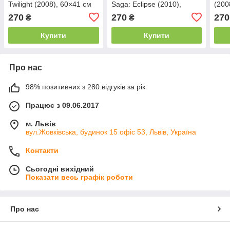
Twilight (2008), 60×41 см
Saga: Eclipse (2010),
(200
60×40 см
60×4
270
270
270
₴
₴
Купити
Купити
Про нас
98% позитивних з 280 відгуків за рік
Працює з 09.06.2017
м. Львів
вул.Жовківська, будинок 15 офіс 53, Львів, Україна
Контакти
Сьогодні вихідний
Показати весь графік роботи
Про нас