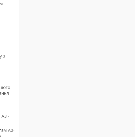
м.
а
у з
ашого
ення
 А3 -
там А0-
м