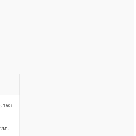
)
, так і
г/м²,