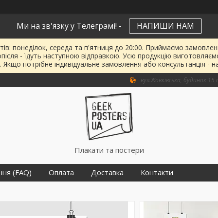
Ми на зв'язку у Телеграмі! -
НАПИШИ НАМ
тів: понеділок, середа та п'ятниця до 20:00. Приймаємо замовленн
опісля - їдуть наступною відправкою. Усю продукцію виготовляєм
. Якщо потрібне індивідуальне замовлення або консультанція - н
вул.Жовківська, будинок 15 о
Плакати та постери
ння (FAQ)
Оплата
Доставка
Контакти