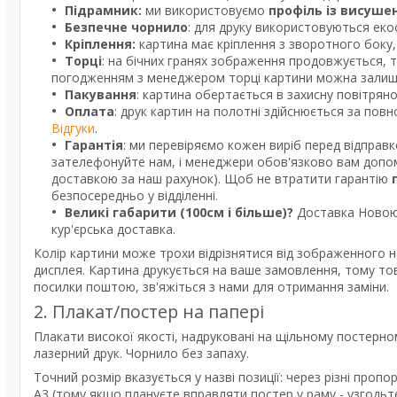
Підрамник:
ми використовуємо
профіль із висуше
Безпечне чорнило
: для друку використовуються екос
Кріплення:
картина має кріплення з зворотного боку, 
Торці
: на бічних гранях зображення продовжується, 
погодженням з менеджером торці картини можна залишит
Пакування
: картина обертається в захисну повітрян
Оплата
: друк картин на полотні здійснюється за пов
Відгуки
.
Гарантія
: ми перевіряємо кожен виріб перед відправ
зателефонуйте нам, і менеджери обов'язково вам допом
доставкою за наш рахунок). Щоб не втратити гарантію
безпосередньо у відділенні.
Великі габарити (100см і більше)?
Доставка Новою 
кур'єрська доставка.
Колір картини може трохи відрізнятися від зображенного н
дисплея. Картина друкується на ваше замовлення, тому то
посилки поштою, зв'яжіться з нами для отримання заміни.
2. Плакат/постер на папері
Плакати високої якості, надруковані на щільному постерно
лазерний друк. Чорнило без запаху.
Точний розмір вказується у назві позиції: через різні про
А3 (тому якщо плануєте вправляти постер у раму - узгодь