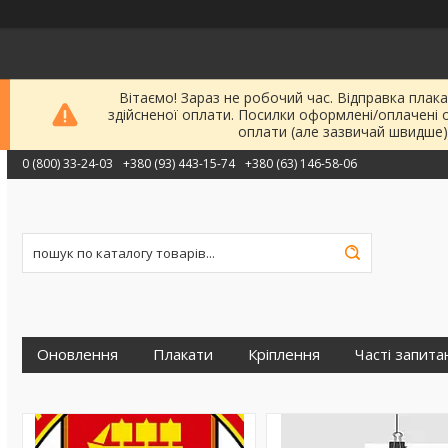
Вітаємо! Зараз не робочий час. Відправка плака
здійсненої оплати. Посилки оформлені/оплачені 
оплати (але зазвичай швидше)
0 (800) 33-24-03
+380 (93) 443-15-74
+380 (63) 146-58-06
Оновлення
Плакати
Кріплення
Часті запита