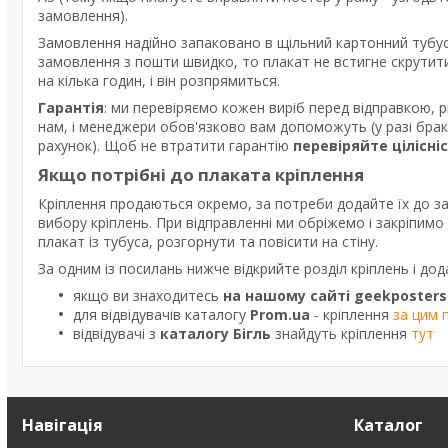
замовлення).
Замовлення надійно запаковано в щільний картонний тубус
замовлення з пошти швидко, то плакат не встигне скрутити
на кілька годин, і він розпрямиться.
Гарантія
: ми перевіряємо кожен виріб перед відправкою, 
нам, і менеджери обов'язково вам допоможуть (у разі бра
рахунок). Щоб не втратити гарантію
перевіряйте цілісні
Якщо потрібні до плаката кріплення
Кріплення продаються окремо, за потреби додайте їх до з
вибору кріплень. При відправленні ми обріжемо і закріпим
плакат із тубуса, розгорнути та повісити на стіну.
За одним із посилань нижче відкрийте розділ кріплень і дод
якщо ви знаходитесь
на нашому сайті geekposters
для відвідувачів каталогу
Prom.ua
- кріплення
за цим 
відвідувачі з
каталогу Бігль
знайдуть кріплення
тут
Навігація
Каталог