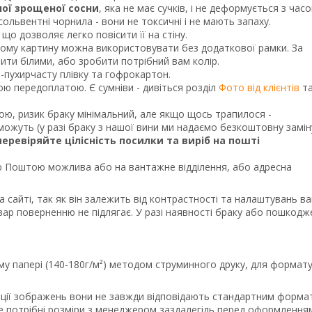
ної зрощеної сосни
, яка не має сучків, і не деформується з часо
ольвентні чорнила - вони не токсичні і не мають запаху.
що дозволяє легко повісити її на стіну.
тому картину можна використовувати без додаткової рамки. За
и білими, або зробити потрібний вам колір.
о-пухирчасту плівку та гофрокартон.
ною передоплатою. Є сумніви - дивіться розділ
Фото від клієнтів
т
кою, ризик браку мінімальний, але якщо щось трапилося -
ожуть (у разі браку з нашої вини ми надаємо безкоштовну замін
перевіряйте цілісність посилки та виріб на пошті
Поштою можлива або на вантажне відділення, або адресна
а сайті, так як він залежить від контрастності та налаштувань в
вар поверненню не підлягає. У разі наявності браку або пошкодж
му папері (140-180г/м²) методом струминного друку, для формату
порції зображень вони не завжди відповідають стандартним форма
те потрібні розміри з менеджером заздалегідь перед оформлення