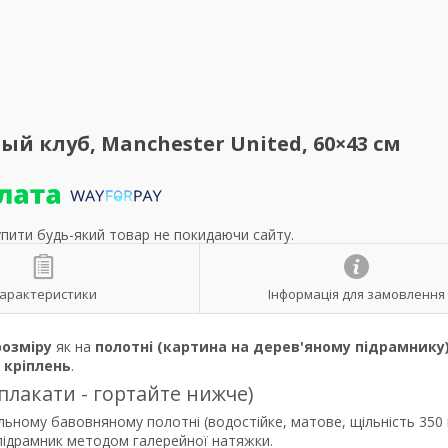
 клуб, Manchester United, 60×43 см
упити будь-який товар не покидаючи сайту.
арактеристики
Інформація для замовлення
розміру
як на
полотні (картина на дерев'яному підрамнику
р
кріплень
.
 плакати - гортайте нижче)
льному бавовняному полотні (водостійке, матове, щільність 350 
 підрамник методом галерейної натяжки.