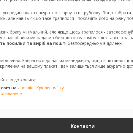
, усередині плакат акуратно згорнуто в трубочку. Якщо забрати
сь, але навіть якщо таке трапилося - покладіть його на рівну п
ризик браку мінімальний, але якщо щось трапилося - зателефону
ку з нашої вини ми надаємо безкоштовну заміну з доставкою за 
сть посилки та виріб на пошті
безпосередньо у відділенні.
амовлення. Зверніться до наших менеджерів, якщо є питання що
о кріплення на вашому плакаті, вам залишиться лише акуратно діс
айте їх до кошика:
.com.ua
-
розділ "Кріплення" тут
посиланням
Контакти