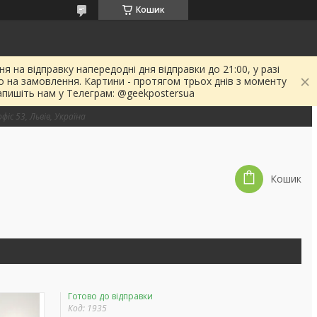
Кошик
я на відправку напередодні дня відправки до 21:00, у разі
о на замовлення. Картини - протягом трьох днів з моменту
апишіть нам у Телеграм: @geekpostersua
фіс 53, Львів, Україна
Кошик
Готово до відправки
Код:
1935