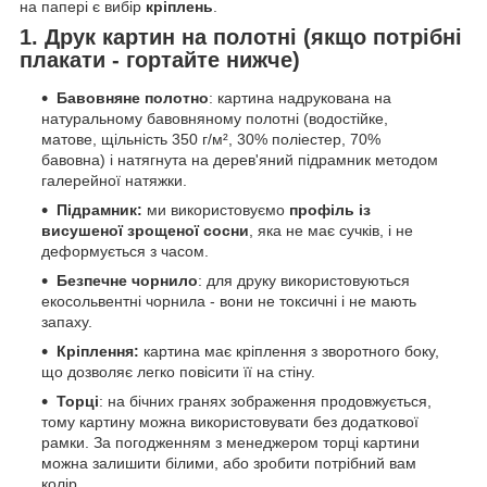
на папері є вибір
кріплень
.
1. Друк картин на полотні (якщо потрібні
плакати - гортайте нижче)
Бавовняне полотно
: картина надрукована на
натуральному бавовняному полотні (водостійке,
матове, щільність 350 г/м², 30% поліестер, 70%
бавовна) і натягнута на дерев'яний підрамник методом
галерейної натяжки.
Підрамник:
ми використовуємо
профіль із
висушеної зрощеної сосни
, яка не має сучків, і не
деформується з часом.
Безпечне чорнило
: для друку використовуються
екосольвентні чорнила - вони не токсичні і не мають
запаху.
Кріплення:
картина має кріплення з зворотного боку,
що дозволяє легко повісити її на стіну.
Торці
: на бічних гранях зображення продовжується,
тому картину можна використовувати без додаткової
рамки. За погодженням з менеджером торці картини
можна залишити білими, або зробити потрібний вам
колір.