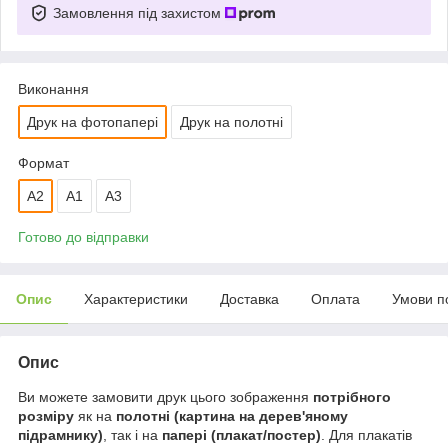
Замовлення під захистом
Виконання
Друк на фотопапері
Друк на полотні
Формат
A2
А1
A3
Готово до відправки
Опис
Характеристики
Доставка
Оплата
Умови п
Опис
Ви можете замовити друк цього зображення
потрібного
розміру
як на
полотні (картина на дерев'яному
підрамнику)
, так і на
папері (плакат/постер)
. Для плакатів