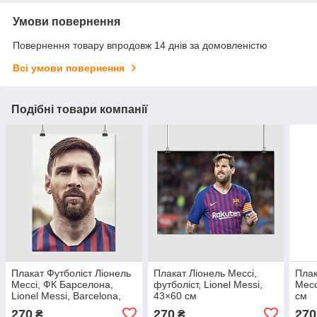
Умови повернення
Повернення товару впродовж 14 днів за домовленістю
Всі умови повернення
Подібні товари компанії
Плакат Футболіст Ліонель
Плакат Ліонель Мессі,
Плак
Мессі, ФК Барселона,
футболіст, Lionel Messi,
Месс
Lionel Messi, Barcelona,
43×60 см
см
60×43 см
270
270
270
₴
₴