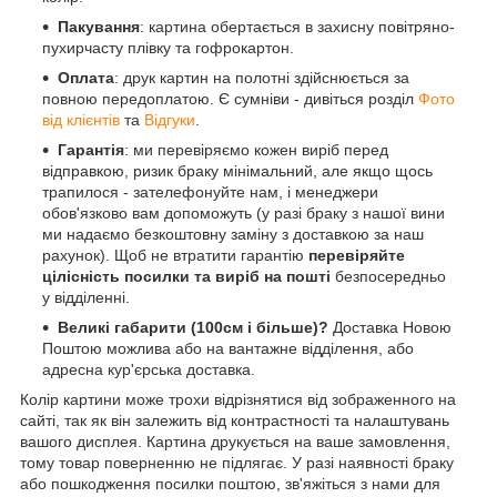
Пакування
: картина обертається в захисну повітряно-
пухирчасту плівку та гофрокартон.
Оплата
: друк картин на полотні здійснюється за
повною передоплатою. Є сумніви - дивіться розділ
Фото
від клієнтів
та
Відгуки
.
Гарантія
: ми перевіряємо кожен виріб перед
відправкою, ризик браку мінімальний, але якщо щось
трапилося - зателефонуйте нам, і менеджери
обов'язково вам допоможуть (у разі браку з нашої вини
ми надаємо безкоштовну заміну з доставкою за наш
рахунок). Щоб не втратити гарантію
перевіряйте
цілісність посилки та виріб на пошті
безпосередньо
у відділенні.
Великі габарити (100см і більше)?
Доставка Новою
Поштою можлива або на вантажне відділення, або
адресна кур'єрська доставка.
Колір картини може трохи відрізнятися від зображенного на
сайті, так як він залежить від контрастності та налаштувань
вашого дисплея. Картина друкується на ваше замовлення,
тому товар поверненню не підлягає. У разі наявності браку
або пошкодження посилки поштою, зв'яжіться з нами для