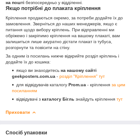
на пошті
безпосередньо у відділенні.
Якщо потрібні до плаката кріплення
Кріплення продаються окремо, за потреби додайте їх до
замовлення. Зверніться до наших менеджерів, якщо є
питання щодо вибору кріплень. При відправленні ми
обріжемо і закріпимо кріплення на вашому плакаті, вам
залишиться лише акуратно дістати плакат із тубуса,
розгорнути та повісити на стіну.
За одним із посилань нижче відкрийте розділ кріплень і
додайте їх до кошика:
якщо ви знаходитесь
на нашому сайті
geekposters.com.ua
-
розділ "Кріплення" тут
для відвідувачів каталогу
Prom.ua
- кріплення
за цим
посиланням
відвідувачі з
каталогу Бігль
знайдуть кріплення
тут
Приховати
Спосіб упаковки