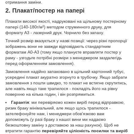
отримання заміни.
2. Плакат/постер на папері
Плакати високої якості, надруковані на щільному постерному
папері (140-180г/м²) методом струминного друку, для
формату А3 - лазерний друк. Чорнило без запаху.
Точний розмір вказується у назві позиції: через різні пропорції
зображень вони не завжди відповідають стандартним
форматам А0-А3 (тому якщо плануєте вправляти постер у
раму - узгодьте потрібні розміри з менеджером заздалегідь
перед оформленням замовлення).
Замовлення надійно запаковано в щільний картонний тубус,
усередині плакат акуратно згорнуто в трубочку. Якщо забрати
замовлення з пошти швидко, то плакат не встигне скрутитись,
але навіть якщо таке трапилося - покладіть його на рівну
поверхню на кілька годин, і він розпрямиться.
Гарантія
: ми перевіряємо кожен виріб перед відправкою,
ризик браку мінімальний, але якщо щось трапилося -
зателефонуйте нам, і менеджери обов'язково вам
допоможуть (у разі браку з нашої вини ми надаємо
безкоштовну заміну з доставкою за наш рахунок). Щоб не
втратити гарантію
перевіряйте цілісність посилки та виріб