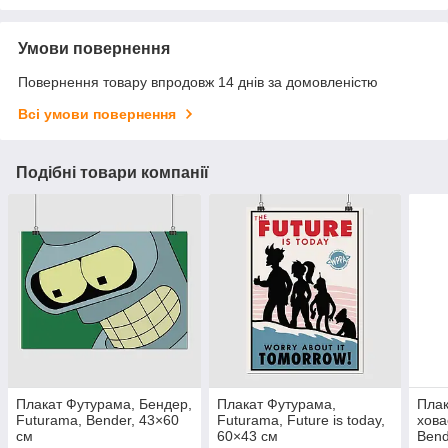
Умови повернення
Повернення товару впродовж 14 днів за домовленістю
Всі умови повернення
Подібні товари компанії
Плакат Футурама, Бендер,
Плакат Футурама,
Плак
Futurama, Bender, 43×60
Futurama, Future is today,
хова
см
60×43 см
Bend