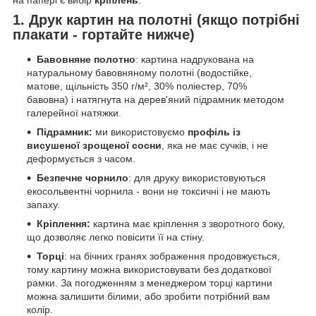
1. Друк картин на полотні (якщо потрібні
плакати - гортайте нижче)
Бавовняне полотно
: картина надрукована на
натуральному бавовняному полотні (водостійке,
матове, щільність 350 г/м², 30% поліестер, 70%
бавовна) і натягнута на дерев'яний підрамник методом
галерейної натяжки.
Підрамник:
ми використовуємо
профіль із
висушеної зрощеної сосни
, яка не має сучків, і не
деформується з часом.
Безпечне чорнило
: для друку використовуються
екосольвентні чорнила - вони не токсичні і не мають
запаху.
Кріплення:
картина має кріплення з зворотного боку,
що дозволяє легко повісити її на стіну.
Торці
: на бічних гранях зображення продовжується,
тому картину можна використовувати без додаткової
рамки. За погодженням з менеджером торці картини
можна залишити білими, або зробити потрібний вам
колір.