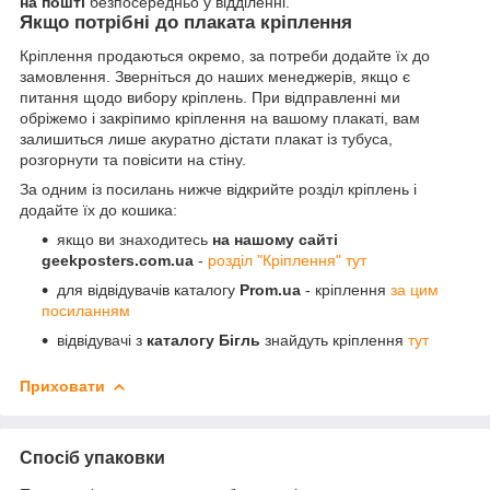
на пошті
безпосередньо у відділенні.
Якщо потрібні до плаката кріплення
Кріплення продаються окремо, за потреби додайте їх до
замовлення. Зверніться до наших менеджерів, якщо є
питання щодо вибору кріплень. При відправленні ми
обріжемо і закріпимо кріплення на вашому плакаті, вам
залишиться лише акуратно дістати плакат із тубуса,
розгорнути та повісити на стіну.
За одним із посилань нижче відкрийте розділ кріплень і
додайте їх до кошика:
якщо ви знаходитесь
на нашому сайті
geekposters.com.ua
-
розділ "Кріплення" тут
для відвідувачів каталогу
Prom.ua
- кріплення
за цим
посиланням
відвідувачі з
каталогу Бігль
знайдуть кріплення
тут
Приховати
Спосіб упаковки