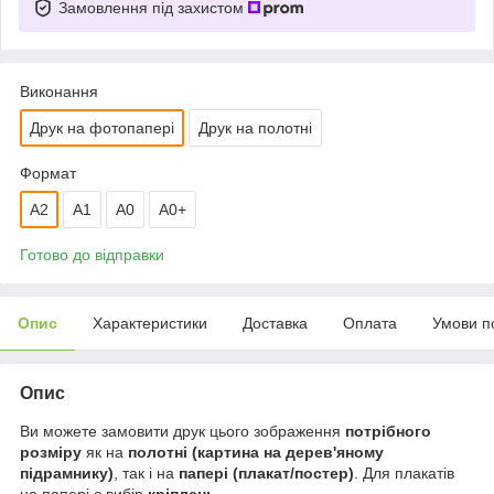
Замовлення під захистом
Виконання
Друк на фотопапері
Друк на полотні
Формат
A2
А1
A0
A0+
Готово до відправки
Опис
Характеристики
Доставка
Оплата
Умови п
Опис
Ви можете замовити друк цього зображення
потрібного
розміру
як на
полотні (картина на дерев'яному
підрамнику)
, так і на
папері (плакат/постер)
. Для плакатів
на папері є вибір
кріплень
.