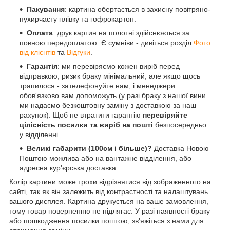
Пакування
: картина обертається в захисну повітряно-
пухирчасту плівку та гофрокартон.
Оплата
: друк картин на полотні здійснюється за
повною передоплатою. Є сумніви - дивіться розділ
Фото
від клієнтів
та
Відгуки
.
Гарантія
: ми перевіряємо кожен виріб перед
відправкою, ризик браку мінімальний, але якщо щось
трапилося - зателефонуйте нам, і менеджери
обов'язково вам допоможуть (у разі браку з нашої вини
ми надаємо безкоштовну заміну з доставкою за наш
рахунок). Щоб не втратити гарантію
перевіряйте
цілісність посилки та виріб на пошті
безпосередньо
у відділенні.
Великі габарити (100см і більше)?
Доставка Новою
Поштою можлива або на вантажне відділення, або
адресна кур'єрська доставка.
Колір картини може трохи відрізнятися від зображенного на
сайті, так як він залежить від контрастності та налаштувань
вашого дисплея. Картина друкується на ваше замовлення,
тому товар поверненню не підлягає. У разі наявності браку
або пошкодження посилки поштою, зв'яжіться з нами для