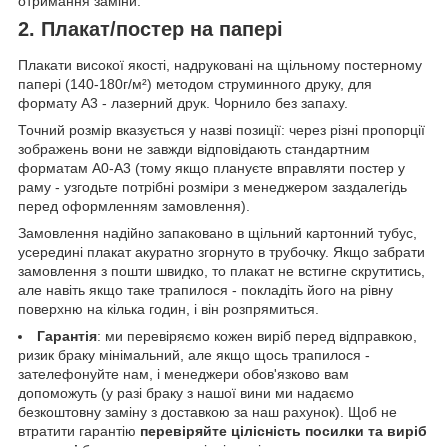
отримання заміни.
2. Плакат/постер на папері
Плакати високої якості, надруковані на щільному постерному
папері (140-180г/м²) методом струминного друку, для
формату А3 - лазерний друк. Чорнило без запаху.
Точний розмір вказується у назві позиції: через різні пропорції
зображень вони не завжди відповідають стандартним
форматам А0-А3 (тому якщо плануєте вправляти постер у
раму - узгодьте потрібні розміри з менеджером заздалегідь
перед оформленням замовлення).
Замовлення надійно запаковано в щільний картонний тубус,
усередині плакат акуратно згорнуто в трубочку. Якщо забрати
замовлення з пошти швидко, то плакат не встигне скрутитись,
але навіть якщо таке трапилося - покладіть його на рівну
поверхню на кілька годин, і він розпрямиться.
Гарантія
: ми перевіряємо кожен виріб перед відправкою,
ризик браку мінімальний, але якщо щось трапилося -
зателефонуйте нам, і менеджери обов'язково вам
допоможуть (у разі браку з нашої вини ми надаємо
безкоштовну заміну з доставкою за наш рахунок). Щоб не
втратити гарантію
перевіряйте цілісність посилки та виріб